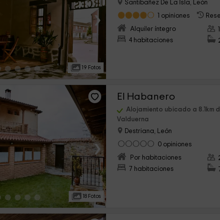
Santibañez De La Isla, León
›
1 opiniones
Rese
Alquiler íntegro
4 habitaciones
19 Fotos
El Habanero
Alojamiento ubicado a 8.1km 
Valduerna
Destriana, León
›
0 opiniones
Por habitaciones
7 habitaciones
18 Fotos