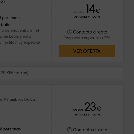
eón
14
€
desde
persona y noche
8 personas
1 baños
na se encuentra en el
Contacto directo
, en León, y está
Respuesta superior a 72h
n estilo muy especial.
VER OFERTA
25 Kilómetros)
a
de Miñambres De La
23
€
desde
persona y noche
16 personas
Contacto directo