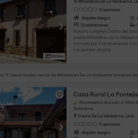
Miñambres De La Valduerna, L
0 opiniones
Alquiler íntegro
›
3 habitaciones
Nuestro complejo Castro del Duer
pueblo Miñambres de la Valduerna
formado por 3 apartamentos con u
Los puedes alquilar...
18 Fotos
s 17 casas rurales cerca de Miñambres De La Valduerna (a menos de 
Casa Rural La Pontej
Alojamiento ubicado a 1.9km 
Valduerna
Fresno De La Valduerna, León
›
0 opiniones
Alquiler íntegro