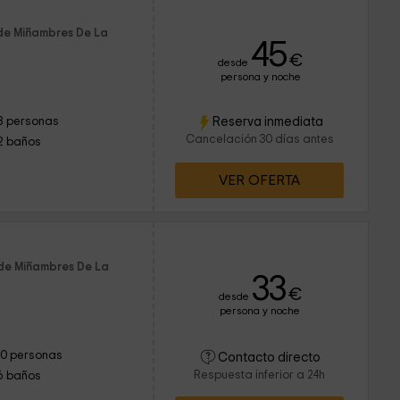
de Miñambres De La
45
€
desde
persona y noche
Reserva inmediata
8 personas
Cancelación 30 días antes
2 baños
VER OFERTA
 de Miñambres De La
33
€
desde
persona y noche
10 personas
Contacto directo
Respuesta inferior a 24h
6 baños