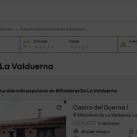
ales León
Casas Rurales Miñambres De La Valduerna
Entrada
Salida
Hué
 La Valduerna
 rurales más populares en Miñambres De La Valduerna
Castro del Duerna I
Miñambres De La Valduerna, L
0 opiniones
Alquiler íntegro