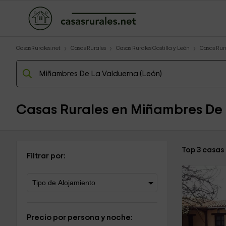
CasasRurales.net
Casas Rurales
Casas Rurales Castilla y León
Casas Rur
Casas Rurales en Miñambres De
Top 3 casas
Filtrar por:
Precio por persona y noche: