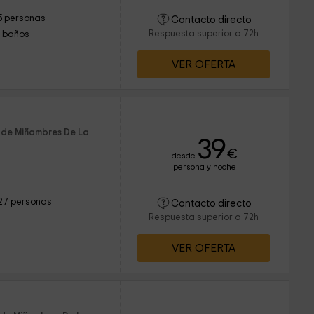
5 personas
Contacto directo
Respuesta superior a 72h
1 baños
VER OFERTA
 de Miñambres De La
39
€
desde
persona y noche
27 personas
Contacto directo
Respuesta superior a 72h
VER OFERTA