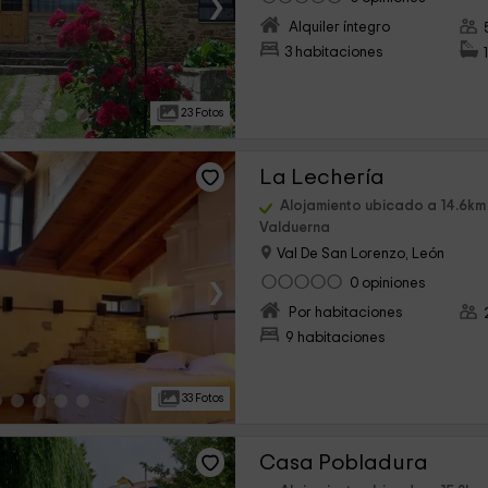
›
Alquiler íntegro
3 habitaciones
23 Fotos
La Lechería
Alojamiento ubicado a 14.6km
Valduerna
Val De San Lorenzo, León
›
0 opiniones
Por habitaciones
9 habitaciones
33 Fotos
Casa Pobladura