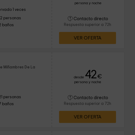
persona y noche
rvado 1 veces
12 personas
Contacto directo
Respuesta superior a 72h
2 baños
VER OFERTA
de Miñambres De La
42
€
desde
persona y noche
21 personas
Contacto directo
Respuesta superior a 72h
7 baños
VER OFERTA