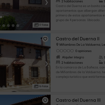
›
2 habitaciones
Castro del Duerna es un bonito c
apartamentos que albergan difer
primero de estos apartamentos e
grupo de 4 personas. Ubicado...
17 Fotos
Castro del Duerna II
Miñambres De La Valduerna, L
0 opiniones
Alquiler íntegro
›
2 habitaciones
En la comarca de La Bañeza, con
de Miñambres de la Valduerna, h
complejo turístico que está form
16 Fotos
Castro del Duerna III