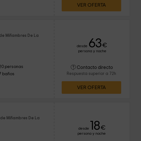
VER OFERTA
 de Miñambres De La
63
€
desde
persona y noche
20 personas
Contacto directo
Respuesta superior a 72h
7 baños
VER OFERTA
 de Miñambres De La
18
€
desde
persona y noche