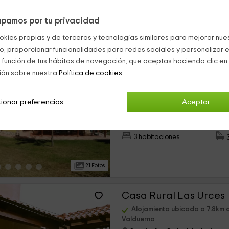
5 habitaciones
pamos por tu privacidad
27 Fotos
okies propias y de terceros y tecnologías similares para mejorar nuest
co, proporcionar funcionalidades para redes sociales y personalizar e
Molino el Capricho
 función de tus hábitos de navegación, que aceptas haciendo clic en 
ión sobre nuestra
Política de cookies.
Alojamiento ubicado a 5.3km 
Valduerna
Palacios De La Valduerna, Leó
ionar preferencias
Aceptar
›
0 opiniones
Alquiler íntegro
3 habitaciones
21 Fotos
Casa Rural Las Urces
Alojamiento ubicado a 7.8km 
Valduerna