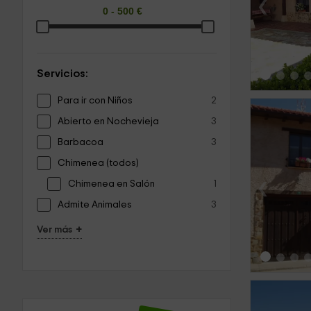
‹
Servicios:
Para ir con Niños
2
Abierto en Nochevieja
3
Barbacoa
3
Chimenea (todos)
‹
Chimenea en Salón
1
Admite Animales
3
+
Ver más