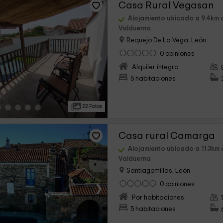
Casa Rural Vegasan
Alojamiento ubicado a 9.4km 
Valduerna
Requejo De La Vega, León
›
0 opiniones
Alquiler íntegro
5 habitaciones
22 Fotos
Casa rural Camarga
Alojamiento ubicado a 11.3km
Valduerna
Santiagomillas, León
›
0 opiniones
Por habitaciones
5 habitaciones