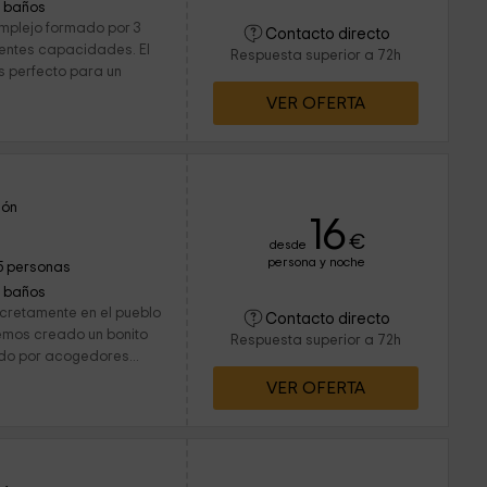
1 baños
omplejo formado por 3
Contacto directo
entes capacidades. El
Respuesta superior a 72h
s perfecto para un
VER OFERTA
eón
16
€
desde
persona y noche
5 personas
1 baños
cretamente en el pueblo
Contacto directo
emos creado un bonito
Respuesta superior a 72h
ado por acogedores...
VER OFERTA