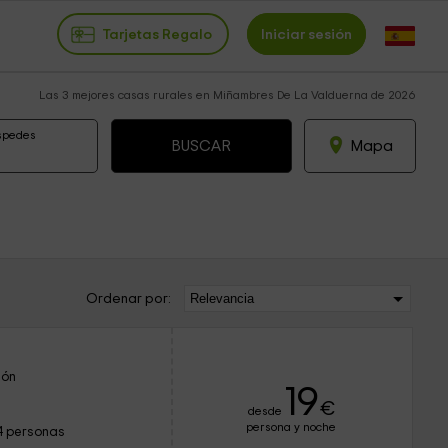
Tarjetas Regalo
Iniciar sesión
Las 3 mejores casas rurales en Miñambres De La Valduerna de 2026
spedes
Mapa
Ordenar por:
eón
19
€
desde
persona y noche
4 personas