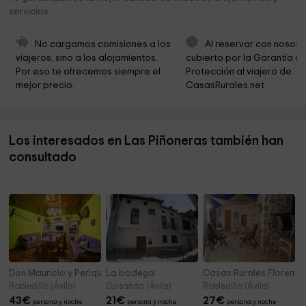
servicios
Ayuntamiento de Casas del Puerto de Villatoro
6,6 km
Iglesia de la Natividad de Nuestra Señora
7,2 km
No cargamos comisiones a los 
Al reservar con nosotr
viajeros, sino a los alojamientos. 
cubierto por la Garantía de
Ermita de la Madre de Dios
7,3 km
Por eso te ofrecemos siempre el 
Protección al viajero de 
mejor precio.
CasasRurales.net
Ayuntamiento
7,5 km
Ermita San Antonio de Padua
7,6 km
Los interesados en Las Piñoneras también han
Iglesia de Nuestra Señora de la Asuncion
7,7 km
consultado
Ayuntamiento de Zapardiel de la Cañada
7,9 km
Don Mauricio y Periquines
La bodega
Casas Rurales Florentino
Robledillo (Ávila)
Guisando (Ávila)
Robledillo (Ávila)
43
€
21
€
27
€
persona y noche
persona y noche
persona y noche