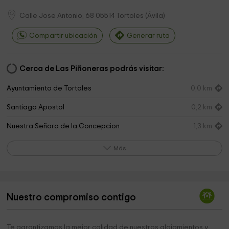
Calle Jose Antonio, 68
05514
Tortoles
(
Ávila
)
Compartir ubicación
Generar ruta
Cerca de Las Piñoneras podrás visitar:
Ayuntamiento de Tortoles
0,0 km
Santiago Apostol
0,2 km
Nuestra Señora de la Concepcion
1,3 km
Ayuntamiento
1,4 km
Más
Colegiata de San Martín de Tours
3,5 km
Ayuntamiento
3,5 km
Nuestro compromiso contigo
Ayuntamiento de Navaescurial
4,1 km
Ayuntamiento
4,5 km
Te garantizamos la mejor calidad de nuestros alojamientos y