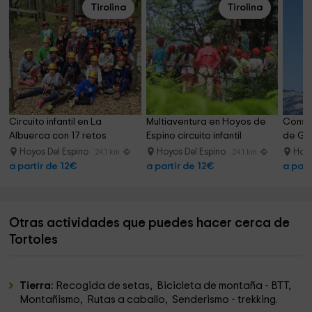
Tirolina
Tirolina
Circuito infantil en La 
Multiaventura en Hoyos de 
Constru
Albuerca con 17 retos
Espino circuito infantil
de Gr
Hoyos Del Espino
Hoyos Del Espino
Hoyo
24.1 km
24.1 km
a partir de 12€
a partir de 12€
a part
Otras actividades que puedes hacer cerca de
Tortoles
Tierra:
Recogida de setas, Bicicleta de montaña - BTT,
Montañismo, Rutas a caballo, Senderismo - trekking.