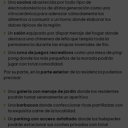
Una
cocina
abastecida por todo tipo de
electrodomésticos de última generación como una
vitrocerámica para aderezar cómodamente los
alimentos a consumir o un horno donde elaborar los
dulces típicos de la región.
Un
salón
equipado por dispar menaje del hogar donde
destaca una chimenea de leña que templa toda la
permanencia durante las etapas invernales de frío.
Una
zona de juegos recreativos
como una mesa de ping-
pong donde los más pequeños de la morada podrán
jugar con total comodidad.
Por su parte, en la
parte exterior
de la residencia podemos
precisar:
Una
galería con menaje de jardín
donde los residentes
podrán tomar serenamente un aperitivo.
Una
barbacoa
donde confeccionar ricas parrilladas con
la exquisita carne de la localidad.
Un
parking con acceso asfaltado
donde los huéspedes
podrán estacionar sus coches privados con total