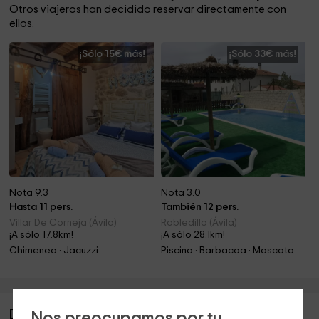
Otros viajeros han decidido reservar directamente con
ellos.
¡Sólo 15€ más!
¡Sólo 33€ más!
Nota 9.3
Nota 3.0
Hasta 11 pers.
También 12 pers.
Villar De Corneja (Ávila)
Robledillo (Ávila)
¡A sólo 17.8km!
¡A sólo 28.1km!
Chimenea · Jacuzzi
Piscina · Barbacoa · Mascotas · Chimenea
Descripción de Las Piñoneras
Nos preocupamos por tu