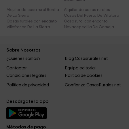
Alquiler de casa rural Bonilla
Alquiler de casas rurales
De La Sierra
Casas Del Puerto De Villatoro
Casas rurales con encanto
Casa rural con encanto
Villafranca De La Sierra
Navacepedilla De Corneja
Sobre Nosotros
¿Quiénes somos?
Blog Casasrurales.net
Contactar
Equipo editorial
Condiciones legales
Política de cookies
Política de privacidad
Confianza CasasRurales.net
Descárgate la app
Métodos de pago