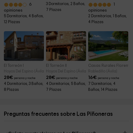
3 Dormitorios, 2 Baños,
6
1
7 Plazas
opiniones
opiniones
5 Dormitorios, 4 Baños,
2 Dormitorios, 1 Baños,
12 Plazas
4 Plazas
El Torreón I
El Torreón II
Casas Rurales Florentin
Hoyos Del Espino (Ávila)
Hoyos Del Espino (Ávila)
Robledillo (Ávila)
28
€
28
€
16
€
persona y noche
persona y noche
persona y noche
4 Dormitorios, 3 Baños,
4 Dormitorios, 5 Baños,
7 Dormitorios, 4
8 Plazas
7 Plazas
Baños, 14 Plazas
Preguntas frecuentes sobre Las Piñoneras