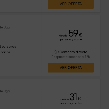
VER OFERTA
de Uga
59
€
desde
persona y noche
2 personas
Contacto directo
1 baños
Respuesta superior a 72h
VER OFERTA
de Uga
31
€
desde
persona y noche