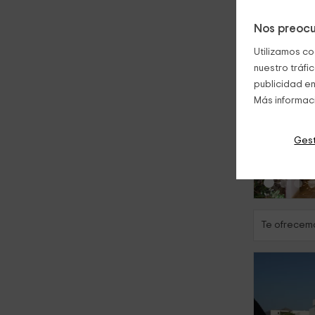
Nos preocu
Utilizamos co
nuestro tráfi
publicidad en
Más informac
‹
Gest
Te ofrecemo