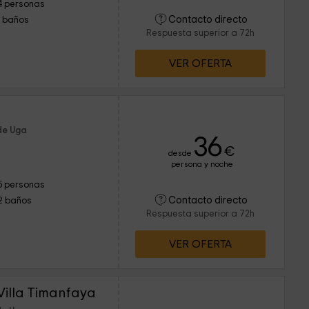
4 personas
Contacto directo
1 baños
Respuesta superior a 72h
VER OFERTA
de Uga
36
€
desde
persona y noche
5 personas
Contacto directo
2 baños
Respuesta superior a 72h
VER OFERTA
 Villa Timanfaya