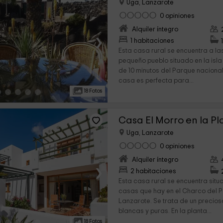
Uga, Lanzarote
0 opiniones
Alquiler íntegro
›
1 habitaciones
Esta casa rural se encuentra a la
pequeño pueblo situado en la isl
de 10 minutos del Parque naciona
casa es perfecta para...
18 Fotos
Casa El Morro en la Pl
Uga, Lanzarote
0 opiniones
Alquiler íntegro
›
2 habitaciones
Esta casa rural se encuentra situ
casas que hay en el Charco del Pa
Lanzarote. Se trata de un precio
blancas y puras. En la planta...
18 Fotos