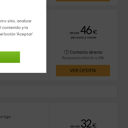
ro sitio, analizar
46
l contenido y la
€
desde
el botón 'Aceptar'.
persona y noche
23 personas
8 baños
o de la isla de
Contacto directo
 descubrir el
Respuesta inferior a 24h
 de Uga en el que nos
ejo de...
VER OFERTA
de Uga
32
€
desde