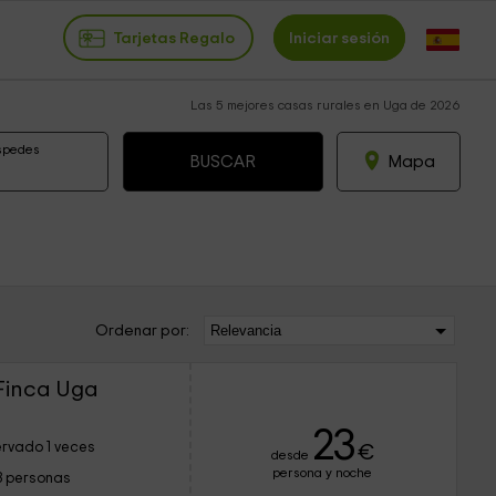
Tarjetas Regalo
Iniciar sesión
Las 5 mejores casas rurales en Uga de 2026
spedes
Mapa
Ordenar por:
 Finca Uga
23
rvado 1 veces
€
desde
persona y noche
3 personas