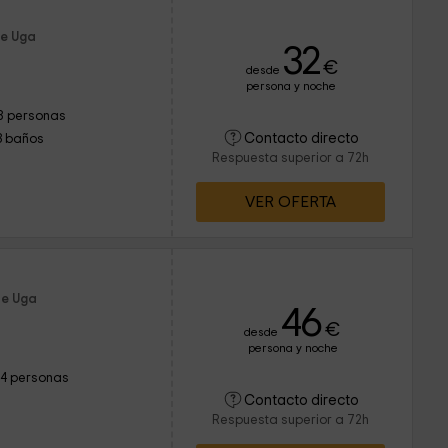
de Uga
32
€
desde
persona y noche
8 personas
Contacto directo
3 baños
Respuesta superior a 72h
VER OFERTA
de Uga
46
€
desde
persona y noche
14 personas
Contacto directo
Respuesta superior a 72h