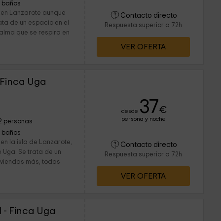
1 baños
a en Lanzarote aunque
Contacto directo
ta de un espacio en el
Respuesta superior a 72h
calma que se respira en
VER OFERTA
 Finca Uga
37
€
desde
persona y noche
2 personas
1 baños
en la isla de Lanzarote,
Contacto directo
 Uga. Se trata de un
Respuesta superior a 72h
viviendas más, todas
VER OFERTA
 - Finca Uga