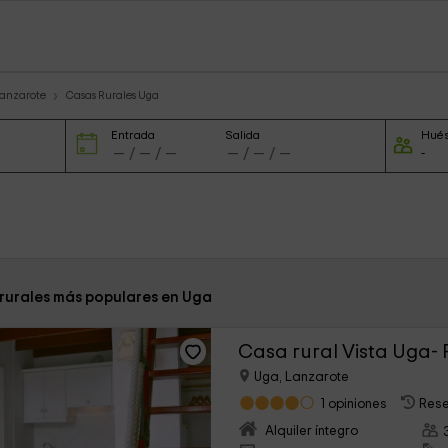
Lanzarote
Casas Rurales Uga
Entrada
Salida
Hué
 rurales más populares en Uga
Casa rural Vista Uga-
Uga, Lanzarote
1 opiniones
Rese
Alquiler íntegro