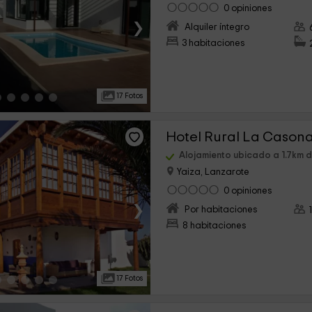
0 opiniones
›
Alquiler íntegro
3 habitaciones
17 Fotos
Hotel Rural La Casona
Alojamiento ubicado a 1.7km 
Yaiza, Lanzarote
0 opiniones
›
Por habitaciones
8 habitaciones
17 Fotos