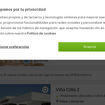
pamos por tu privacidad
Casa El Morro
okies propias y de terceros y tecnologías similares para mejorar nuest
Uga, Lanzarote
co, proporcionar funcionalidades para redes sociales y personalizar e
0 opiniones
 función de tus hábitos de navegación, que aceptas haciendo clic en 
Alquiler íntegro
ión sobre nuestra
Política de cookies.
›
9 habitaciones
Nuestra vivienda se localiza dentr
ionar preferencias
Aceptar
Lanzarote, en la que vais a poder
impresionante paisaje del pueblo
encontramos. Se trata de un compl
43 Fotos
s 15 casas rurales cerca de Uga (a menos de 25 Kilómetros)
Villa Cilla 2
Alojamiento ubicado a 1.6km 
Yaiza, Lanzarote