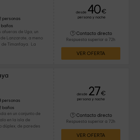
40
€
desde
persona y noche
2 personas
1 baños
s afueras de Uga, un
Contacto directo
a de Lanzarote, a meno
Respuesta superior a 72h
l de Timanfaya. La
VER OFERTA
aya
27
€
desde
persona y noche
4 personas
2 baños
ada en un conjunto de
Contacto directo
lo en la isla de
Respuesta superior a 72h
so dúplex, de paredes
VER OFERTA