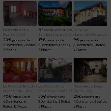
La Casita de Luz
El Encanto del Valleval El Pinto
La Curuja
Rozuelo (León)
Soto De Sajambre (León)
Noceda Del Bierzo (León)
20
€
17
€
9
€
persona y noche
persona y noche
persona y noche
2 Dormitorios, 2 Baños,
2 Dormitorios, 1 Baños,
3 Dormitorios, 3 Baños,
7 Plazas
6 Plazas
7 Plazas
La Morada de Vadinia
Las Golondrinas
Casa rural El Lagar
Vegacerneja (León)
Tapia De La Ribera (León)
Quilos (León)
40
€
35
€
25
€
persona y noche
persona y noche
persona y noche
6 Dormitorios, 6
3 Dormitorios, 2 Baños,
4 Dormitorios, 2 Baños,
Baños, 12 Plazas
6 Plazas
8 Plazas