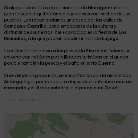
Si algo caracteriza a la comarca de la
Maragatería
es la
gran riqueza arquitectónica que conservan muchos de sus
pueblos. Les recomendamos un paseo por las calles de
Somoza
o
Castrillo,
para empaparse de la cultura y
disfrutar de sus fiestas. Bien conocida es la fiesta de
Los
Remedios
, a la que podrán acudir sin salir de
Luyego
.
La vivienda descansa a los pies de la
Sierra del Teleno
, un
entorno con múltiples posibilidades turísticas en el que es
posible también la pesca y el baño en el
río Duerna.
Si se alejan un poco más, se encontrarán con la amurallada
Astorga
, lugar perfecto para degustar el auténtico
cocido
maragato
y visitar la
catedral
o el
palacio de Gaudí.
Casas Rurales Luyego