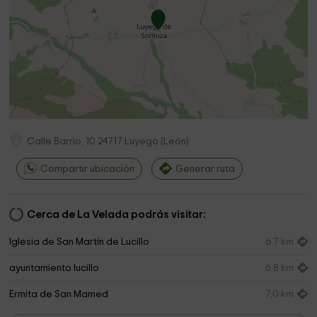
Calle Barrio, 10
24717
Luyego
(
León
)
Compartir ubicación
Generar ruta
Cerca de La Velada podrás visitar:
Iglesia de San Martín de Lucillo
6,7 km
ayuntamiento lucillo
6,8 km
Ermita de San Mamed
7,0 km