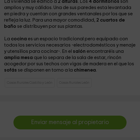
La vivienda se edificó a
2 alturas
. Los
4 dormitorios
son
amplios y muy cálidos. Una de sus paredes esta levantada
en piedra y cuentan con grandes ventanales por los que se
refleja la luz. Para una mayor comodidad,
2 cuartos de
baño
se distribuyen por sus plantas.
La
cocina
es un espacio tradicional pero equipado con
todos los servicios necesarios -electrodomésticos y menaje
y utensilios para cocinar-. En el
salón
encontraréis una
amplia mesa
que lo separa de la sala de estar, rincón
acogedor por sus techos con vigas de madera en el que los
sofás
se disponen en torno a la
chimenea
.
Casas Rurales Castilla y León
Casas Rurales León
Enviar mensaje al propietario