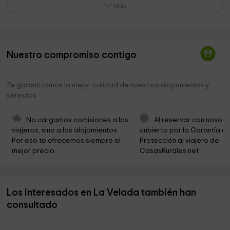
BRIF de Tabuyo
9,1 km
Más
Iglesia de la Encarnación
10,7 km
Iglesia De San Vicente
11,7 km
Nuestro compromiso contigo
Plaza De La Cruz
11,9 km
Fuente Romana
12,1 km
Te garantizamos la mejor calidad de nuestros alojamientos y
servicios
Pilgrim Memorial Grove
15,7 km
Cofradía de La Entrada de Jesús en Jerusalén,
16,9 km
No cargamos comisiones a los 
Al reservar con nosotr
Astorga
viajeros, sino a los alojamientos. 
cubierto por la Garantía de
Por eso te ofrecemos siempre el 
Protección al viajero de 
Parroquia De San Pedro De Rectivia
17,0 km
mejor precio.
CasasRurales.net
Seminario Mayor Diocesano de Astorga
17,1 km
Obispado de Astorga
17,1 km
Los interesados en La Velada también han
Casa-Museo de Leopoldo Panero
17,1 km
consultado
Iglesia de Santa Marta
17,3 km