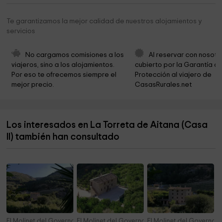
Museo del Aceite
2,5 km
Te garantizamos la mejor calidad de nuestros alojamientos y
servicios
Glorieta Enric Valor
2,6 km
Serra de Serrella-Barranc Fort
3,3 km
No cargamos comisiones a los 
Al reservar con nosotr
viajeros, sino a los alojamientos. 
cubierto por la Garantía de
Torresena Chapel
4,4 km
Por eso te ofrecemos siempre el 
Protección al viajero de 
mejor precio.
CasasRurales.net
La Canal
4,8 km
Agulles dels Frares
5,1 km
Los interesados en La Torreta de Aitana (Casa
Ayuntamiento de Confrides
5,6 km
II) también han consultado
Iglesia de San José
5,6 km
El Molinet del Governador- Apto Pinzón
El Molinet del Governador- Apto Pardillo
El Molinet del Governad