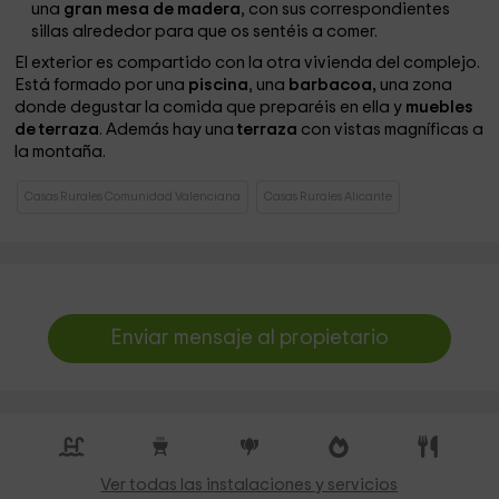
una
gran mesa de madera
, con sus correspondientes
sillas alrededor para que os sentéis a comer.
El exterior es compartido con la otra vivienda del complejo.
Está formado por una
piscina
, una
barbacoa,
una zona
donde degustar
la comida que preparéis en ella y
muebles
de terraza
. Además hay una
terraza
con vistas magníficas a
la montaña.
Casas Rurales Comunidad Valenciana
Casas Rurales Alicante
Enviar mensaje al propietario
Ver todas las instalaciones y servicios