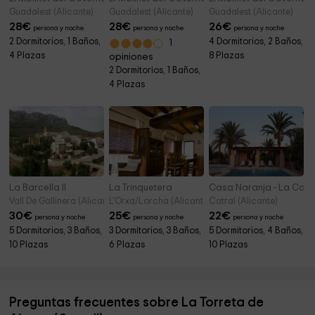
Guadalest (Alicante)
Guadalest (Alicante)
Guadalest (Alicante)
28
€
28
€
26
€
persona y noche
persona y noche
persona y noche
2 Dormitorios, 1 Baños,
4 Dormitorios, 2 Baños,
1
4 Plazas
8 Plazas
opiniones
2 Dormitorios, 1 Baños,
4 Plazas
La Barcella II
La Trinquetera
Casa Naranja - La Car
Vall De Gallinera (Alicante)
L'Orxa/Lorcha (Alicante)
Catral (Alicante)
30
€
25
€
22
€
persona y noche
persona y noche
persona y noche
5 Dormitorios, 3 Baños,
3 Dormitorios, 3 Baños,
5 Dormitorios, 4 Baños,
10 Plazas
6 Plazas
10 Plazas
Preguntas frecuentes sobre La Torreta de