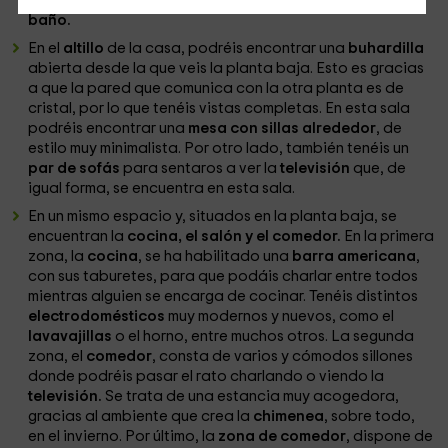
todos ellos, disponéis de la correspondiente
ropa de
baño.
En el
altillo
de la casa, podréis encontrar una
buhardilla
abierta desde la que veis la planta baja. Esto es gracias
a que la pared que comunica con la otra planta es de
cristal, por lo que tenéis vistas completas. En esta sala
podréis encontrar una
mesa con sillas alrededor
, de
estilo muy minimalista. Por otro lado, también tenéis un
par de sofás
para sentaros a ver la
televisión
que, de
igual forma, se encuentra en esta sala.
En un mismo espacio y, situados en la planta baja, se
encuentran la
cocina, el salón y el comedor.
En la primera
zona, la
cocina
, se ha habilitado una
barra americana
,
con sus taburetes, para que podáis charlar entre todos
mientras alguien se encarga de cocinar. Tenéis distintos
electrodomésticos
muy modernos y nuevos, como el
lavavajillas
o el horno, entre muchos otros. La segunda
zona, el
comedor
, consta de varios y cómodos sillones
donde podréis pasar el rato charlando o viendo la
televisión.
Se trata de una estancia muy acogedora,
gracias al ambiente que crea la
chimenea
, sobre todo,
en el invierno. Por último, la
zona de comedor
, dispone de