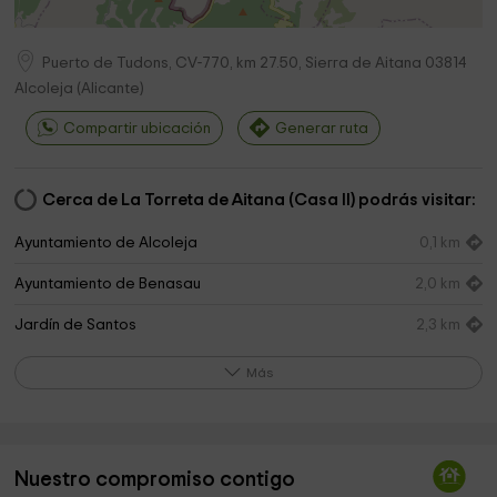
Puerto de Tudons, CV-770, km 27.50, Sierra de Aitana
03814
Alcoleja
(
Alicante
)
Compartir ubicación
Generar ruta
Cerca de La Torreta de Aitana (Casa II) podrás visitar:
Ayuntamiento de Alcoleja
0,1 km
Ayuntamiento de Benasau
2,0 km
Jardín de Santos
2,3 km
Acceso paseo Jardín de Santos
2,3 km
Más
Ayuntamiento de Penàguila
2,4 km
Safari Aitana
2,5 km
Nuestro compromiso contigo
Ayuntamiento De Penaguila
2,5 km