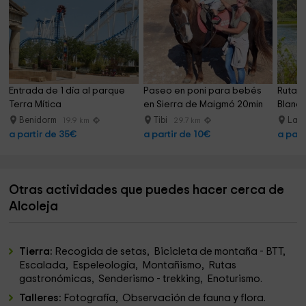
Entrada de 1 día al parque 
Paseo en poni para bebés 
Ruta a
Terra Mítica
en Sierra de Maigmó 20min
Blanca
Benidorm
Tibi
La 
19.9 km
29.7 km
a partir de 35€
a partir de 10€
a part
Otras actividades que puedes hacer cerca de
Alcoleja
Tierra:
Recogida de setas, Bicicleta de montaña - BTT,
Escalada, Espeleología, Montañismo, Rutas
gastronómicas, Senderismo - trekking, Enoturismo.
Talleres:
Fotografía, Observación de fauna y flora.