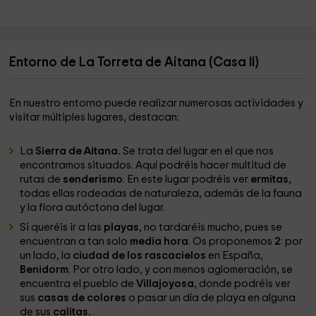
Entorno de La Torreta de Aitana (Casa II)
En nuestro entorno puede realizar numerosas actividades y
visitar múltiples lugares, destacan:
La
Sierra de Aitana.
Se trata del lugar en el que nos
encontramos situados. Aquí podréis hacer multitud de
rutas de
senderismo
. En este lugar podréis ver
ermitas,
todas ellas rodeadas de naturaleza, además de la fauna
y la flora autóctona del lugar.
Si queréis ir a las
playas
, no tardaréis mucho, pues se
encuentran a tan solo
media hora
. Os proponemos
2
: por
un lado, la
ciudad de los rascacielos
en España,
Benidorm
. Por otro lado, y con menos aglomeración, se
encuentra el pueblo de
Villajoyosa
, donde podréis ver
sus
casas de colores
o pasar un día de playa en alguna
de sus
calitas.