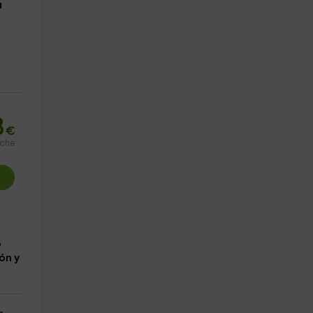
a
8
€
oche
o
ón y