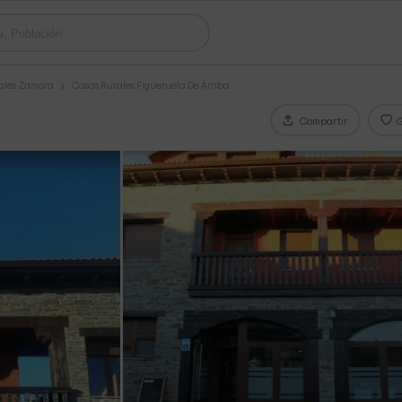
ales Zamora
Casas Rurales Figueruela De Arriba
Compartir