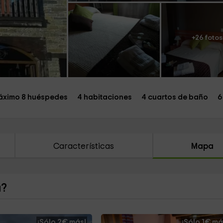
+26 fotos
ximo 8 huéspedes
4 habitaciones
4 cuartos de baño
6
Características
Mapa
a?
¡Sólo 2€ más!
¡Sólo 1€ má