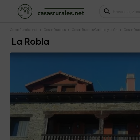
CasasRurales.net
Casas Rurales
Casas Rurales Castilla y León
Casas Rur
La Robla