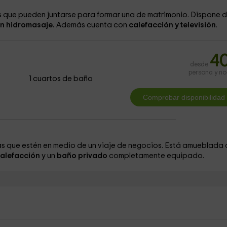
s que pueden juntarse para formar una de matrimonio. Dispone d
n hidromasaje.
Además cuenta con
calefacción y televisión
.
4
desde
persona y n
1 cuartos de baño
s que estén en medio de un viaje de negocios. Está amueblada
alefacción
y un
baño privado
completamente equipado.