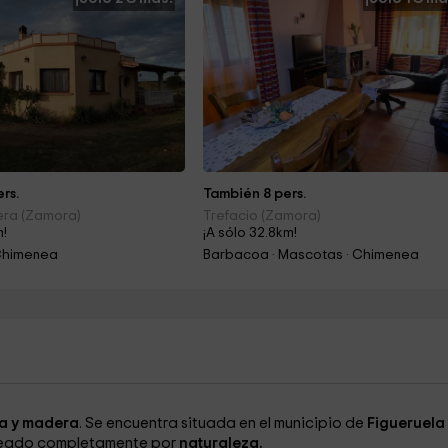
rs.
También 8 pers.
era (Zamora)
Trefacio (Zamora)
m!
¡A sólo 32.8km!
Chimenea
Barbacoa · Mascotas · Chimenea
a y madera
. Se encuentra situada en el municipio de
Figueruela
odeado completamente por
naturaleza.