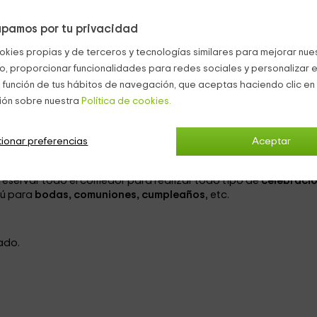
n ocasiones se puede llegar a divisar. No es extraño encontrars
pamos por tu privacidad
okies propias y de terceros y tecnologías similares para mejorar nuest
l ambiente rústico, por eso toda la fachada está construida en
co, proporcionar funcionalidades para redes sociales y personalizar e
mbién adquiere protagonismo en diferentes
elementos de
 función de tus hábitos de navegación, que aceptas haciendo clic en 
anas.
ión sobre nuestra
Política de cookies.
 ocupada en buena parte por un
restaurante
de los mismos
onomía más típica
y exquisita de la zona, encabezada siempre
ionar preferencias
Aceptar
e reservar todo el comedor para realizar todo tipo de
celebraci
nú para
bodas, comuniones, cumpleaños
, etc.
ado.