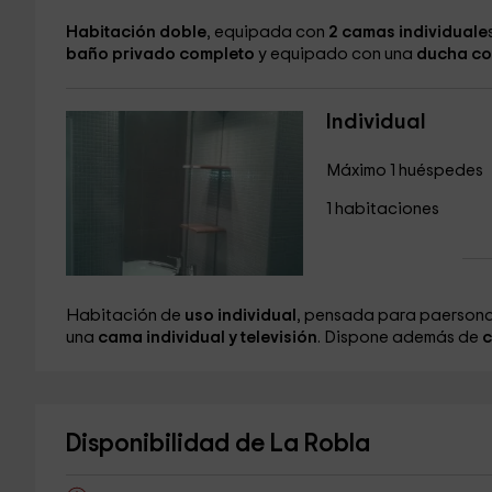
Habitación doble
, equipada con
2 camas individuale
baño privado completo
y equipado con una
ducha co
Individual
Máximo 1 huéspedes
1 habitaciones
Habitación de
uso individual
, pensada para paersona
una
cama individual y televisión
. Dispone además de
c
Disponibilidad de La Robla