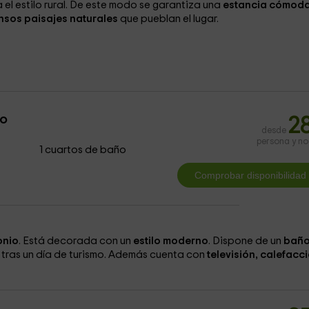
el estilo rural. De este modo se garantiza una
estancia cómod
nsos paisajes naturales
que pueblan el lugar.
io
2
desde
persona y n
1 cuartos de baño
onio
. Está decorada con un
estilo moderno
. Dispone de un
bañ
e tras un día de turismo. Además cuenta con
televisión, calefacci