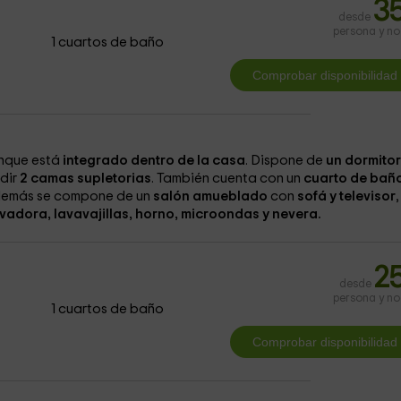
3
desde
persona y n
1 cuartos de baño
unque está
integrado dentro de la casa
. Dispone de
un dormitor
dir
2 camas supletorias
. También cuenta con un
cuarto de bañ
emás se compone de un
salón amueblado
con
sofá y televisor
,
vadora, lavavajillas, horno, microondas y nevera.
2
desde
persona y n
1 cuartos de baño