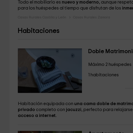
Todo el mobiliario es
nuevo y moderno,
aunque respeta 
para los huéspedes al tiempo que disfrutan de los
inme
Casas Rurales Castilla y León
Casas Rurales Zamora
Habitaciones
Doble Matrimon
Máximo 2 huéspedes
1 habitaciones
Habitación equipada con
una cama doble de matrim
privado
completo con
jacuzzi
, perfecto para relajars
acceso a internet.