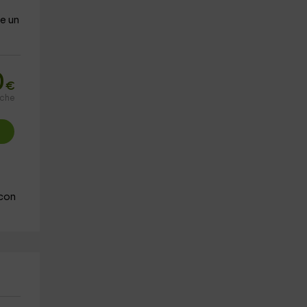
e un
0
€
oche
 con