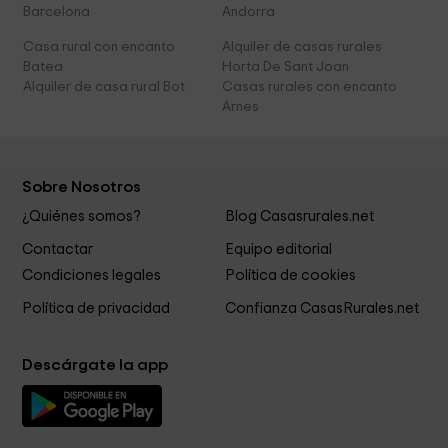
Barcelona
Andorra
Casa rural con encanto
Alquiler de casas rurales
Batea
Horta De Sant Joan
Alquiler de casa rural Bot
Casas rurales con encanto
Arnes
Sobre Nosotros
¿Quiénes somos?
Blog Casasrurales.net
Contactar
Equipo editorial
Condiciones legales
Política de cookies
Política de privacidad
Confianza CasasRurales.net
Descárgate la app