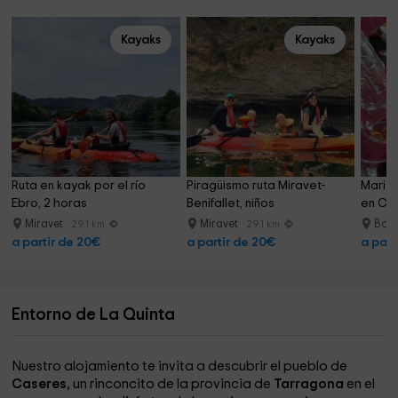
Kayaks
Kayaks
Ruta en kayak por el río 
Piragüismo ruta Miravet-
Marida
Ebro, 2 horas
Benifallet, niños
en Cel
Miravet
Miravet
Bot
29.1 km
29.1 km
a partir de 20€
a partir de 20€
a part
Entorno de La Quinta
Nuestro alojamiento te invita a descubrir el pueblo de
Caseres
, un rinconcito de la provincia de
Tarragona
en el