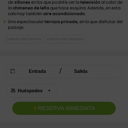
de
sillones
en los que podréis ver la
televisión
al calor de
la
chimenea de leña
que hace esquina. Además, en esta
sala hay también
aire acondicionado.
Una espectacular
terraza privada,
en la que disfrutar del
paisaje.
Casas Rurales Cataluña
Casas Rurales Tarragona
RESERVA INMEDIATA