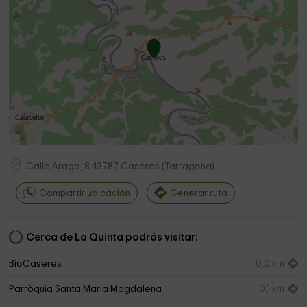
Calle Arago, 8
43787
Caseres
(
Tarragona
)
Compartir ubicación
Generar ruta
Cerca de La Quinta podrás visitar:
BioCaseres
0,0 km
Parròquia Santa Maria Magdalena
0,1 km