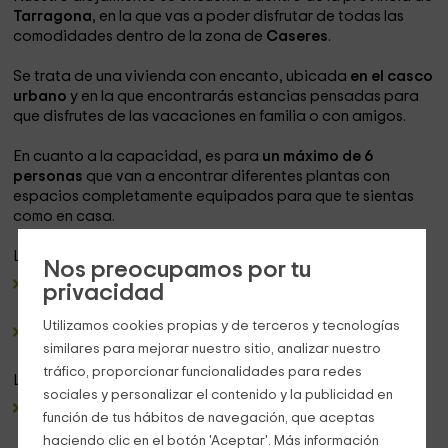
Tarragona
, en la que vas a poder disfrutar de todas las
comodidades dentro de la zona de
Caseres
.
Se trata de una vivienda con encanto, ubicada
en el casco
urbano
y en la que encontrarás estancias pensadas para
que disfrutes de las vacaciones en familia o con amigos.
En cuanto a la capacidad, es para
un máximo de 6
personas
que van a encontrar diferentes plantas con
espacios completamente equipados para que te sientas
como en casa.
La
planta baja
consta de:
Nos preocupamos por tu
Un garaje
en el que vas a poder dejar cómodamente tu
privacidad
vehículo, o incluso también una moto.
Utilizamos cookies propias y de terceros y tecnologías
Espacio para guardar
bicicletas y maletas.
similares para mejorar nuestro sitio, analizar nuestro
tráfico, proporcionar funcionalidades para redes
La
primera planta
consta de:
sociales y personalizar el contenido y la publicidad en
Una
cocina de estilo americano
, en la que tenemos una
función de tus hábitos de navegación, que aceptas
encimera
amplia con armarios de madera en los que vas
haciendo clic en el botón 'Aceptar'. Más información