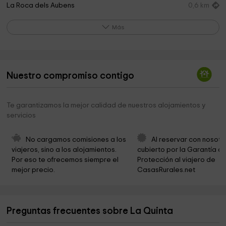
La Roca dels Aubens
0,6 km
Ermita de Santa Magdalena
7,8 km
Más
Ayuntamiento de Batea
8,0 km
Ayuntamiento De Batea
8,0 km
Nuestro compromiso contigo
Parròquia Sant Miquel
8,1 km
Iglesia parroquial
8,1 km
Te garantizamos la mejor calidad de nuestros alojamientos y
servicios
Ayuntamiento de Caseres
8,1 km
Olivera Lo Parot
10,3 km
No cargamos comisiones a los 
Al reservar con nosotr
viajeros, sino a los alojamientos. 
cubierto por la Garantía de
Ayuntamiento De Horta De Sant Joan
10,6 km
Por eso te ofrecemos siempre el 
Protección al viajero de 
mejor precio.
CasasRurales.net
Les Olles
10,8 km
Parròquia Sant Joan Baptista
10,9 km
Preguntas frecuentes sobre La Quinta
Iglesia de Sant Joan Baptista
10,9 km