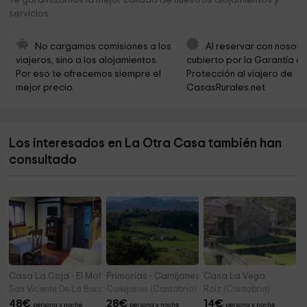
Te garantizamos la mejor calidad de nuestros alojamientos y
servicios
Iglesia Románica de San Juan
2,1 km
Cementerio
2,1 km
No cargamos comisiones a los 
Al reservar con nosotr
viajeros, sino a los alojamientos. 
cubierto por la Garantía de
Cementerio De Las Fraguas
2,3 km
Por eso te ofrecemos siempre el 
Protección al viajero de 
mejor precio.
CasasRurales.net
Iglesia de San Jorge
2,3 km
Ayuntamiento de Molledo
2,4 km
Los interesados en La Otra Casa también han
Ermita De San Antonio
2,7 km
consultado
Las Fraguas Park
2,9 km
Casa La Coja - El Molino de Bonaco
Primorías - Camijanes 1
Casa La Vega
San Vicente De La Barquera (Cantabria)
Camijanes (Cantabria)
Roiz (Cantabria)
48
€
28
€
14
€
persona y noche
persona y noche
persona y noche