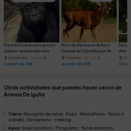
Entrada Cabárceno precio 
Ruta de Berrea en 4x4 por 
Descen
adultos temporada alta
Parque de Saja-Besaya 4h
6km y 
Cabarceno
Hinojedo
Car
27.5 km
25.2 km
a partir de 45€
a partir de 65€
a part
Otras actividades que puedes hacer cerca de
Arenas De Iguña
Tierra:
Recogida de setas, Esquí, Montañismo, Rutas a
caballo, Senderismo - trekking.
Agua:
Esquí acuático, Piragüismo, Rutas en barco,