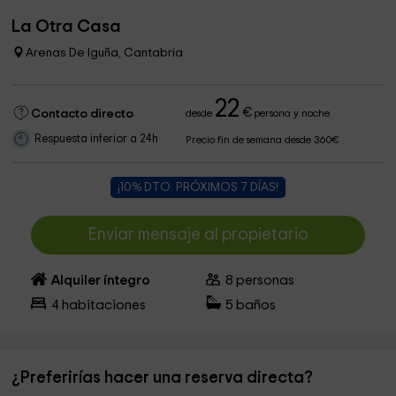
La Otra Casa
Arenas De Iguña, Cantabria
22
€
Contacto directo
desde
persona y noche
Respuesta inferior a 24h
Precio fin de semana desde 360€
¡10% DTO. PRÓXIMOS 7 DÍAS!
Enviar mensaje al propietario
Alquiler íntegro
8
personas
4
habitaciones
5
baños
¿Preferirías hacer una reserva directa?