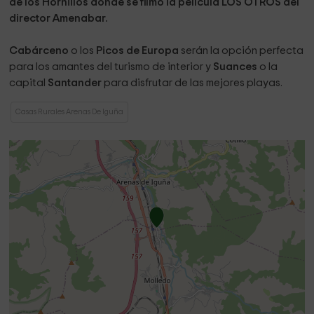
de los Hornillos donde se filmó la película LOS OTROS del
director Amenabar.
Cabárceno
o los
Picos de Europa
serán la opción perfecta
para los amantes del turismo de interior y
Suances
o la
capital
Santander
para disfrutar de las mejores playas.
Casas Rurales Arenas De Iguña