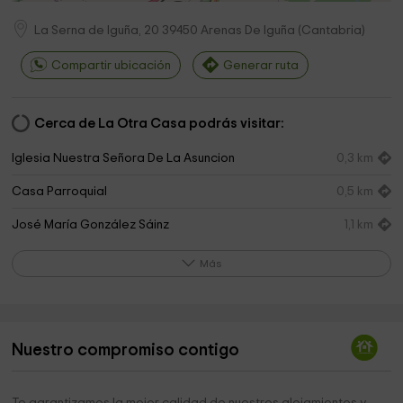
La Serna de Iguña, 20
39450
Arenas De Iguña
(
Cantabria
)
Compartir ubicación
Generar ruta
Cerca de La Otra Casa podrás visitar:
Iglesia Nuestra Señora De La Asuncion
0,3 km
Casa Parroquial
0,5 km
José María González Sáinz
1,1 km
Iglesia Mozárabe de Santa Leocadia
1,6 km
Más
Ayuntamiento de Arenas de Iguña
1,7 km
Ermita de Santa Lucía
1,8 km
Nuestro compromiso contigo
Parroquia Molledo Portolín
2,0 km
Ermita de San Antón
2,0 km