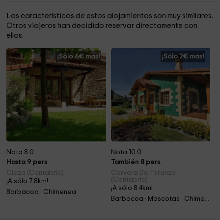
Las características de estos alojamientos son muy similares.
Otros viajeros han decidido reservar directamente con
ellos.
¡Sólo 6€ más!
¡Sólo 2€ más!
Nota 8.0
Nota 10.0
Hasta 9 pers.
También 8 pers.
Cieza (Cantabria)
Corvera De Toranzo
(Cantabria)
¡A sólo 7.8km!
¡A sólo 8.4km!
Barbacoa · Chimenea
Barbacoa · Mascotas · Chimenea