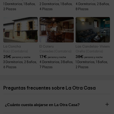
1 Dormitorios, 1 Baños,
2 Dormitorios, 1 Baños,
4 Dormitorios, 2 Baños,
2 Plazas
4 Plazas
8 Plazas
La Concha
El Coteru
Las Candelas- Vivienda 
Roiz (Cantabria)
Caviedes (Cantabria)
Oreña (Cantabria)
25
€
17
€
38
€
persona y noche
persona y noche
persona y noche
3 Dormitorios, 2 Baños,
4 Dormitorios, 3 Baños,
1 Dormitorios, 1 Baños,
6 Plazas
7 Plazas
2 Plazas
Preguntas frecuentes sobre La Otra Casa
¿Cuánto cuesta alojarse en La Otra Casa?