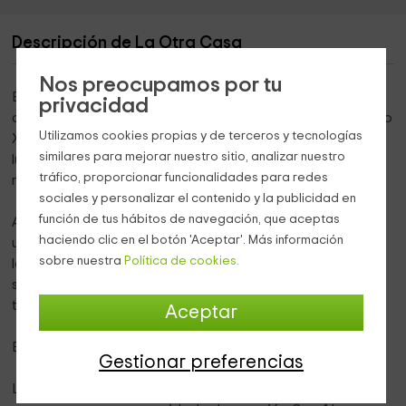
Descripción de La Otra Casa
Nos preocupamos por tu
El pueblo cántabro de
Serna
, es el lugar sobre el que se
privacidad
construyó esta tradicional casona de piedra. Fue en el siglo
Utilizamos cookies propias y de terceros y tecnologías
XV cuandó se edificó, y a día de hoy se ha convertido en el
similares para mejorar nuestro sitio, analizar nuestro
lugar perfecto para descansar y conocer los diferentes
tráfico, proporcionar funcionalidades para redes
rincones de la región.
sociales y personalizar el contenido y la publicidad en
función de tus hábitos de navegación, que aceptas
A pesar de estar equipada con todos los servicios y
haciendo clic en el botón 'Aceptar'. Más información
utensilios necesarios para hacer más cómodo el día a día,
sobre nuestra
Política de cookies.
la vivienda mantiene su estructura original en la que
sobresalen materiales como la piedra o la madera de sus
techos.
Aceptar
En la casa rural pueden alojarse hasta
11 personas.
Gestionar preferencias
La calidez que desprenden sus estancias la proporcionan