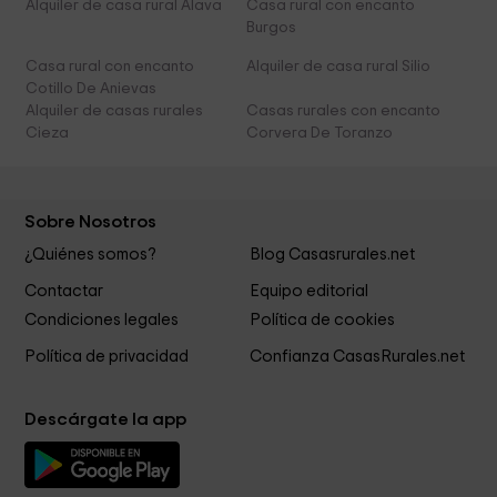
Alquiler de casa rural Álava
Casa rural con encanto
Burgos
Casa rural con encanto
Alquiler de casa rural Silio
Cotillo De Anievas
Alquiler de casas rurales
Casas rurales con encanto
Cieza
Corvera De Toranzo
Sobre Nosotros
¿Quiénes somos?
Blog Casasrurales.net
Contactar
Equipo editorial
Condiciones legales
Política de cookies
Política de privacidad
Confianza CasasRurales.net
Descárgate la app