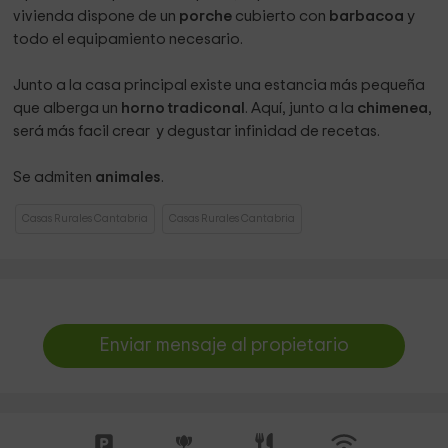
vivienda dispone de un
porche
cubierto con
barbacoa
y
todo el equipamiento necesario.
Junto a la casa principal existe una estancia más pequeña
que alberga un
horno tradiconal
. Aquí, junto a la
chimenea
,
será más facil crear y degustar infinidad de recetas.
Se admiten
animales
.
Casas Rurales Cantabria
Casas Rurales Cantabria
Enviar mensaje al propietario