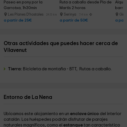
Paseo en pony por la 
Ruta a caballo desde Pla de 
Alquil
Garrotxa, 1h30min
Martís 2 horas
barran
Les Planes D'hostoles
Serinya
Giro
24.5 km
7.4 km
a partir de 25€
a partir de 50€
a part
Otras actividades que puedes hacer cerca de
Vilavenut
Tierra:
Bicicleta de montaña - BTT, Rutas a caballo.
Entorno de La Nena
Ubicamos este alojamiento en un
enclave único
del interior
catalán. Los huéspedes podrán disfrutar de parajes
naturales magníficos, como el
estanque
tan característico