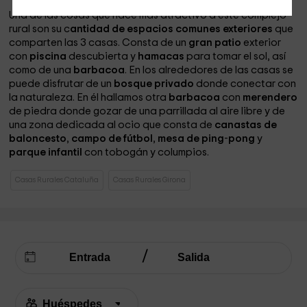
Una de las cosas que hace más atractivo a este complejo
rural son su c
antidad de espacios comunes exteriores
que
comparten las 3 casas. Consta de un
gran patio
exterior
con
piscina
descubierta y
hamacas
para tomar el sol, así
como de una
barbacoa
. En los alrededores de las casas se
puede disfrutar de un
bosque
privado
donde conectar con
la naturaleza. En él hallamos otra
barbacoa
con
merendero
de piedra donde gozar de una parrillada al aire libre y de
una zona dedicada al ocio que consta de
canastas de
baloncesto
,
campo de fútbol
,
mesa de ping
-
pong
y
parque infantil
con tobogán y columpios.
Casas Rurales Cataluña
Casas Rurales Girona