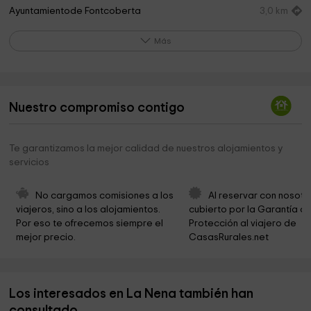
Ayuntamientode Fontcoberta
3,0 km
Bosc de Can Puig
3,7 km
Más
Ayuntamiento de Porqueres
4,0 km
Ayuntamiento de Porqueres
4,0 km
Nuestro compromiso contigo
Iglesia de Dios de España
4,0 km
Cooperativa Agrícola Banyoles
4,0 km
Te garantizamos la mejor calidad de nuestros alojamientos y
servicios
Iglesia de Dios Centro Cristiano de Fe, Esperanza y
4,0 km
Amor Banyoles
No cargamos comisiones a los 
Al reservar con nosotr
Bisbat De Girona
4,1 km
viajeros, sino a los alojamientos. 
cubierto por la Garantía de
Por eso te ofrecemos siempre el 
Protección al viajero de 
Parroquia de Fontcoberta
4,4 km
mejor precio.
CasasRurales.net
Capella Romànica de Sant Antoni (segle XII)
4,5 km
Ayuntamiento De Banyoles
4,5 km
Los interesados en La Nena también han
Ayuntamiento De Cornellá Del Terri
4,5 km
consultado