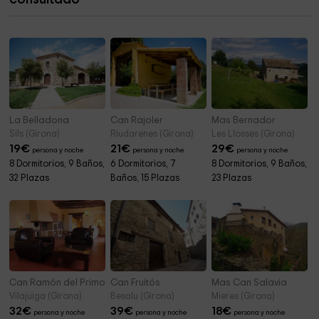
Ayuntamiento de Cornellà del Terri
4,5 km
La Belladona
Can Rajoler
Mas Bernador
Sils (Girona)
Riudarenes (Girona)
Les Llosses (Girona)
19
€
21
€
29
€
persona y noche
persona y noche
persona y noche
8 Dormitorios, 9 Baños,
6 Dormitorios, 7
8 Dormitorios, 9 Baños,
32 Plazas
Baños, 15 Plazas
23 Plazas
Can Ramón del Primo
Can Fruitós
Mas Can Salavia
Vilajüiga (Girona)
Besalu (Girona)
Mieres (Girona)
32
€
39
€
18
€
persona y noche
persona y noche
persona y noche