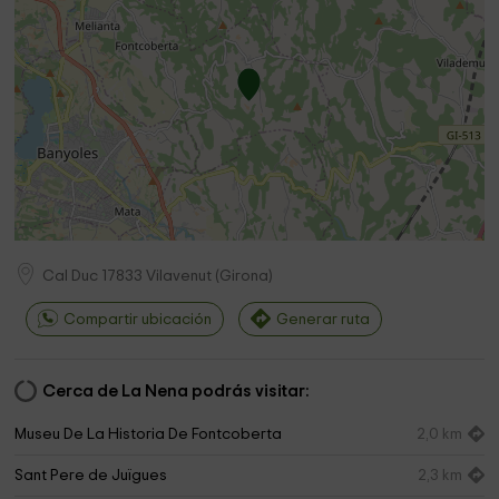
Cal Duc
17833
Vilavenut
(
Girona
)
Compartir ubicación
Generar ruta
Cerca de La Nena podrás visitar:
Museu De La Historia De Fontcoberta
2,0 km
Sant Pere de Juïgues
2,3 km