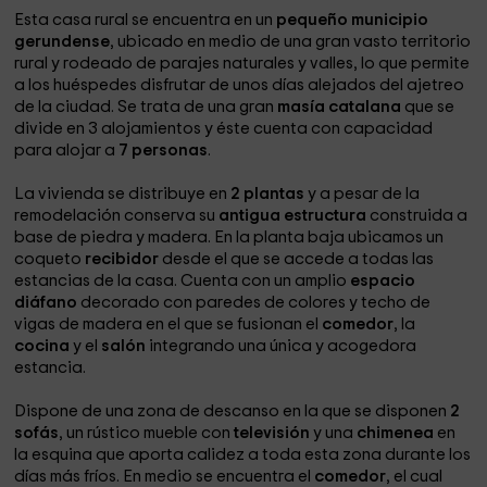
Esta casa rural se encuentra en un
pequeño municipio
gerundense
, ubicado en medio de una gran vasto territorio
rural y rodeado de parajes naturales y valles, lo que permite
a los huéspedes disfrutar de unos días alejados del ajetreo
de la ciudad. Se trata de una gran
masía catalana
que se
divide en 3 alojamientos y éste cuenta con capacidad
para alojar a
7 personas
.
La vivienda se distribuye en
2 plantas
y a pesar de la
remodelación conserva su
antigua estructura
construida a
base de piedra y madera. En la planta baja ubicamos un
coqueto
recibidor
desde el que se accede a todas las
estancias de la casa. Cuenta con un amplio
espacio
diáfano
decorado con paredes de colores y techo de
vigas de madera en el que se fusionan el
comedor
, la
cocina
y el
salón
integrando una única y acogedora
estancia.
Dispone de una zona de descanso en la que se disponen
2
sofás
, un rústico mueble con
televisión
y una
chimenea
en
la esquina que aporta calidez a toda esta zona durante los
días más fríos. En medio se encuentra el
comedor
, el cual