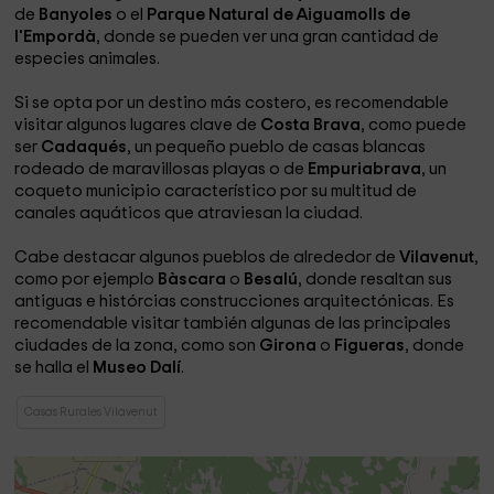
de
Banyoles
o el
Parque Natural de Aiguamolls de
l'Empordà
, donde se pueden ver una gran cantidad de
especies animales.
Si se opta por un destino más costero, es recomendable
visitar algunos lugares clave de
Costa Brava
, como puede
ser
Cadaqués
, un pequeño pueblo de casas blancas
rodeado de maravillosas playas o de
Empuriabrava
, un
coqueto municipio característico por su multitud de
canales aquáticos que atraviesan la ciudad.
Cabe destacar algunos pueblos de alrededor de
Vilavenut
,
como por ejemplo
Bàscara
o
Besalú
, donde resaltan sus
antiguas e histórcias construcciones arquitectónicas. Es
recomendable visitar también algunas de las principales
ciudades de la zona, como son
Girona
o
Figueras
, donde
se halla el
Museo
Dalí
.
Casas Rurales Vilavenut