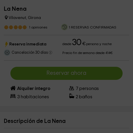
La Nena
Vilavenut, Girona
1
opiniones
1 RESERVAS CONFIRMADAS
30
€
Reserva inmediata
desde
persona y noche
Cancelación 30 días
Precio fin de semana desde 414€
Reservar ahora
Alquiler íntegro
7
personas
3
habitaciones
2
baños
Descripción de La Nena