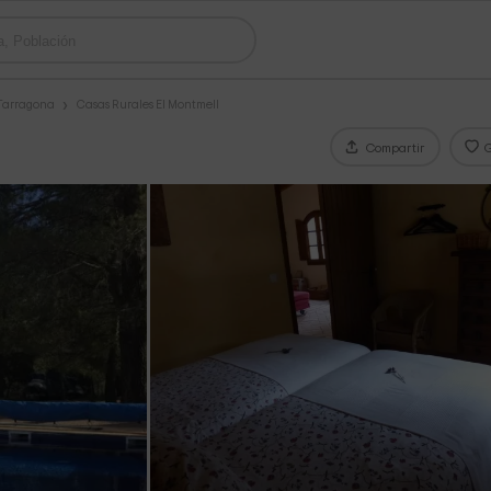
 Tarragona
Casas Rurales El Montmell
Compartir