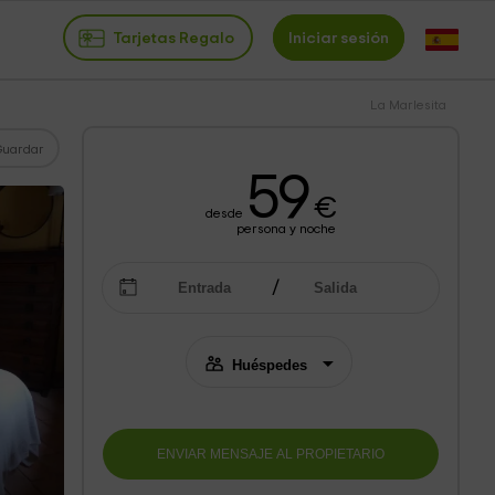
Tarjetas Regalo
Iniciar sesión
La Marlesita
Guardar
59
€
desde
persona y noche