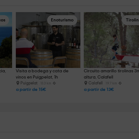
cos
Enoturismo
Tiroli
ia, 
Visita a bodega y cata de 
Circuito amarillo tirolinas 3
vinos en Puigpelat, 1h
altura, Calafell
Puigpelat
Calafell
13.3 km
19.7 km
a partir de 15€
a partir de 13€