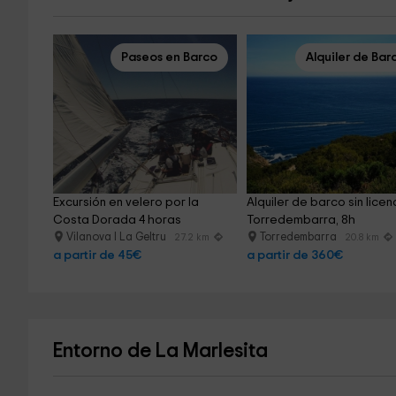
Paseos en Barco
Alquiler de Bar
Excursión en velero por la 
Alquiler de barco sin licenc
Costa Dorada 4 horas
Torredembarra, 8h
Vilanova I La Geltru
Torredembarra
27.2 km
20.8 km
a partir de 45€
a partir de 360€
Entorno de La Marlesita