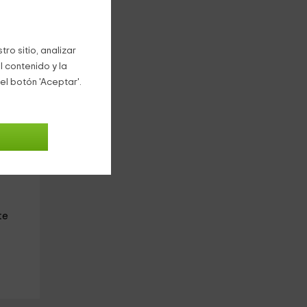
te
ro sitio, analizar
l contenido y la
el botón 'Aceptar'.
era
,
te