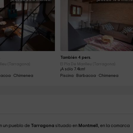
.
También 4 pers.
lleu (Tarragona)
El Pla De Manlleu (Tarragona)
!
¡A sólo 7.4km!
rbacoa · Chimenea
Piscina · Barbacoa · Chimenea
en un pueblo de
Tarragona
situado en
Montmell
, en la comarca