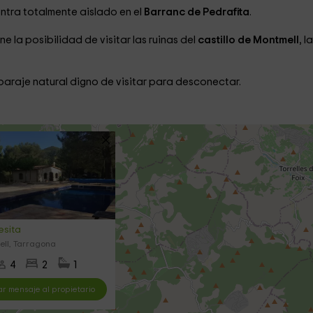
tra totalmente aislado en el
Barranc de Pedrafita
.
ne la posibilidad de visitar las ruinas del
castillo de Montmell
, la
 paraje natural digno de visitar para desconectar.
esita
ell, Tarragona
4
2
1
ar mensaje al propietario