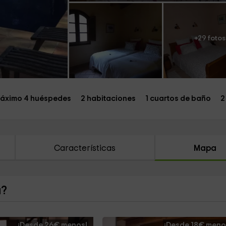
+29 fotos
áximo 4 huéspedes
2 habitaciones
1 cuartos de baño
2
Características
Mapa
a?
¡Desde 26€ menos!
¡Desde 18€ meno