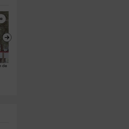
na
Rutas a Caballo
Tirolina
m de 
Ruta a caballo en Rodonyà 1 h
Circuito tirolina+minigolf+ca
Rodonya
elástica Calafell
6.4 km
a partir de 30€
Calafell
19.7 km
a partir de 33€