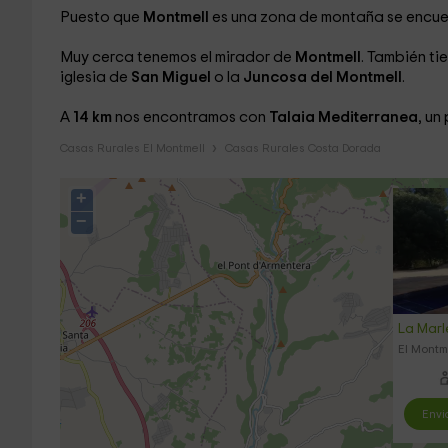
Puesto que
Montmell
es una zona de montaña se encuen
Muy cerca tenemos el mirador de
Montmell
. También tie
iglesia de
San Miguel
o la
Juncosa del Montmell
.
A
14 km
nos encontramos con
Talaia Mediterranea
, un
Casas Rurales El Montmell
Casas Rurales Costa Dorada
+
−
La Marl
El Montm
Envi