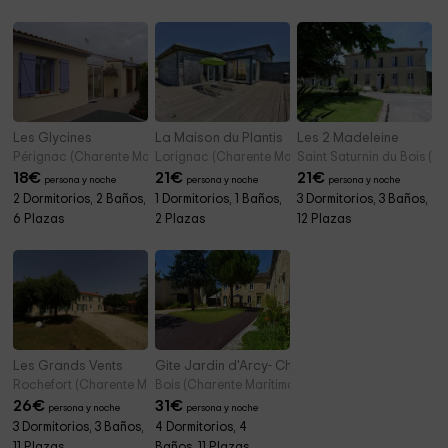
Les Glycines
La Maison du Plantis
Les 2 Madeleine
Pérignac (Charente Marítimo)
Lorignac (Charente Marítimo)
Saint Saturnin du Bois (C
18
€
21
€
21
€
persona y noche
persona y noche
persona y noche
2 Dormitorios, 2 Baños,
1 Dormitorios, 1 Baños,
3 Dormitorios, 3 Baños,
6 Plazas
2 Plazas
12 Plazas
Les Grands Vents
Gite Jardin d'Arcy- Chambres d'hôtes
Rochefort (Charente Marítimo)
Bois (Charente Marítimo)
26
€
31
€
persona y noche
persona y noche
3 Dormitorios, 3 Baños,
4 Dormitorios, 4
11 Plazas
Baños, 11 Plazas