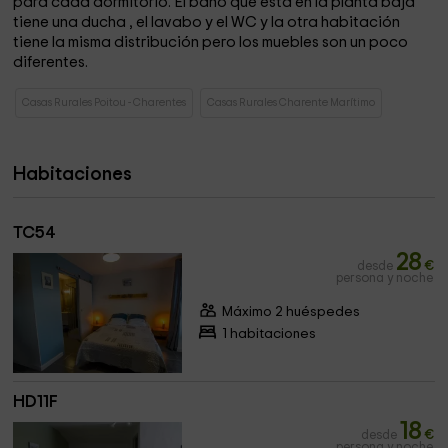
para cada dormitorio. El baño que está en la planta baja
tiene una ducha
, el lavabo
y el WC
y la otra habitación
tiene la misma distribución pero los muebles son un poco
diferentes.
Casas Rurales Poitou - Charentes
Casas Rurales Charente Marítimo
Habitaciones
TC54
28
desde
€
persona y noche
Máximo 2 huéspedes
1 habitaciones
HD11F
18
desde
€
persona y noche