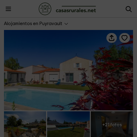
La Combe des Roquetis
Alojamientos en Puyravault
+21 fotos