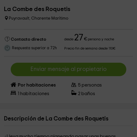
La Combe des Roquetis
Puyravault, Charente Marítimo
27
€
Contacto directo
desde
persona y noche
Respuesta superior a 72h
Precio fin de semana desde 110€
Enviar mensaje al propietario
Por habitaciones
5
personas
1
habitaciones
2
baños
Descripción de La Combe des Roquetis
¿Lleva mucho tiempo planeando pasar unas buenas