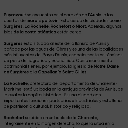
Puyravault
se encuentra en el corazón de
l'Aunis
, a las
puertas de
marais poitevin
. Está cerca de ciudades como
Surgères
,
La Rochelle
,
Rochefort
o
Niort
. Además, algunas
islas
de la costa atlántica
están cerca.
Surgères
está situado al este de la llanura de Aunis y
bañado por las aguas del Gères y es una de las localidades
más influyentes del Pays d'Aunis, especialmente en términos
de peso demográfico y económico. Como monumento
patrimonial tienes, por ejemplo, la
Iglesia de Notre-Dame
de Surgères
o la
Capellanía Saint-Gilles
.
La Rochelle
, prefectura del departamento de Charente-
Maritime, está ubicada en la antigua provincia de Aunis, de
la cual es la capital histórica
. Es una ciudad con
importantes funciones portuarias e industriales y está llena
de patrimonio cultural, histórico y religioso
.
Rochefort
se ubica en un bucle
de la Charente
,
íntegramente en la margen derecha, lo que la sitúa en la