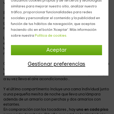
Utilizamos cookies propias y de terceros y tecnologías
ventana.
similares para mejorar nuestro sitio, analizar nuestro
tráfico, proporcionar funcionalidades para redes
El segundo dormitorio
está arriba
, así que si subes las
escaleras lo encontrarás. Este dormitorio es bastante
sociales y personalizar el contenido y la publicidad en
grande y espacioso y tiene
tres compartimentos
función de tus hábitos de navegación, que aceptas
conectados.
haciendo clic en el botón 'Aceptar'. Más información
sobre nuestra
Política de cookies.
Un compartimento incluía
una cama doble
que se
encuentra entre dos mesitas de noche pequeñas con dos
lámparas pegadas a la pared. Encima de cada mesita de
Aceptar
noche verá un tomacorriente
.
Gestionar preferencias
Otro compartimento incluye un mueble de madera
que lleva
un pequeño espejo
y otro arriba además de dos cómodas
sillas, un taburete y la ventana empotrada en la pared, que
a su vez lleva el aire acondicionado
.
Y el último compartimento incluye una cama individual
junto
a una pequeña mesita de noche que lleva una lámpara
además de un armario con perchas y dos armarios con
estantes.
En comparación con los tocadores
, hay
uno en cada piso