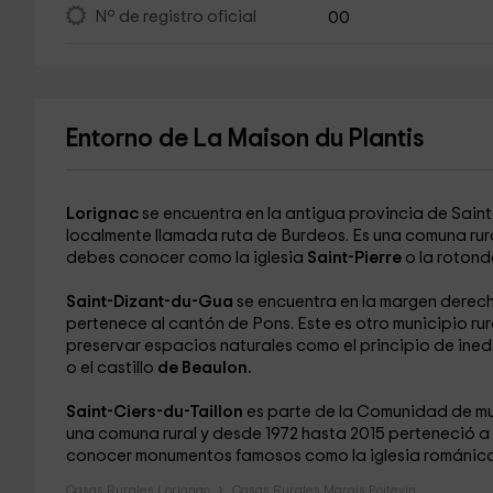
Nº de registro oficial
00
Entorno de La Maison du Plantis
Lorignac
se encuentra en la antigua provincia de Sain
localmente llamada ruta de Burdeos. Es una comuna ru
debes conocer como la iglesia
Saint-Pierre
o la roton
Saint-Dizant-du-Gua
se encuentra en la margen derech
pertenece al cantón de Pons. Este es otro municipio ru
preservar espacios naturales como el principio de ine
o el castillo
de Beaulon.
Saint-Ciers-du-Taillon
es parte de la Comunidad de mu
una comuna rural y desde 1972 hasta 2015 perteneció a 
conocer monumentos famosos como la iglesia románic
Casas Rurales Lorignac
Casas Rurales Marais Poitevin