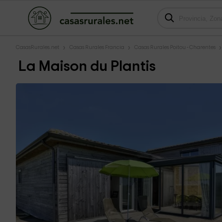
CasasRurales.net
Casas Rurales Francia
Casas Rurales Poitou - Charentes
La Maison du Plantis