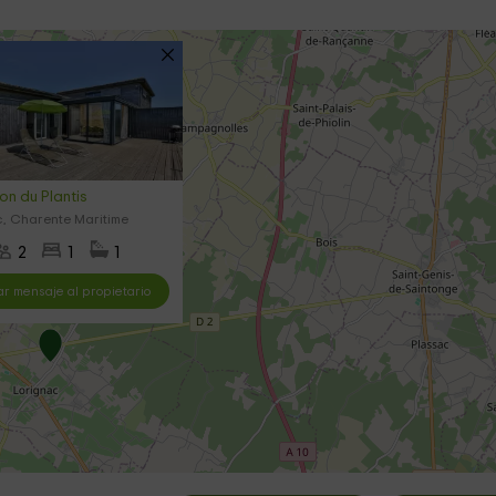
on du Plantis
, Charente Maritime
2
1
1
ar mensaje al propietario