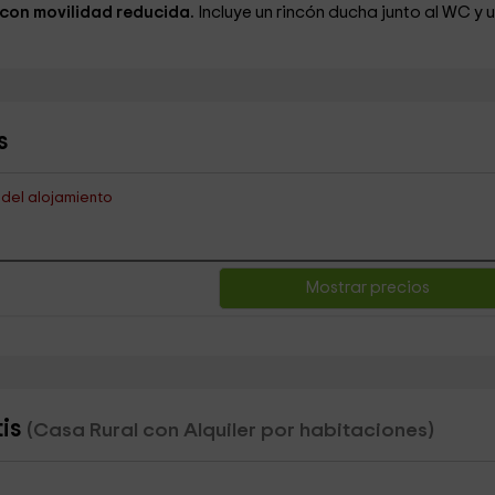
con movilidad reducida.
Incluye un rincón ducha
junto al WC
y 
s
s del alojamiento
Mostrar precios
tis
(Casa Rural con Alquiler por habitaciones)