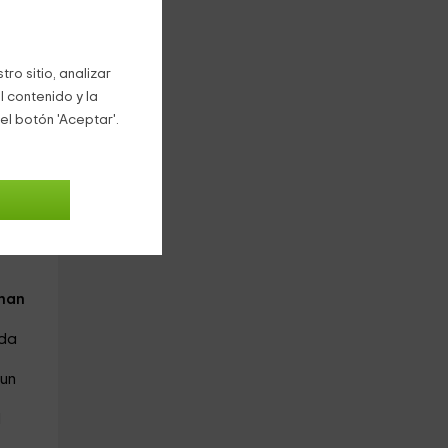
ro sitio, analizar
l contenido y la
el botón 'Aceptar'.
1
€
oche
nan
ida
 un
l