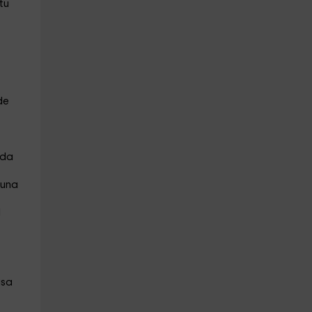
tu
de
ida
 una
l
asa