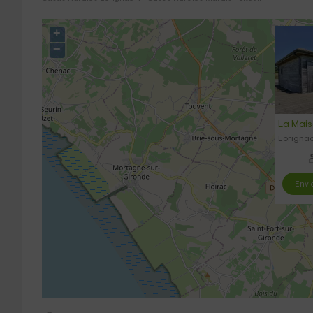
+
−
La Mais
Lorignac
Envi