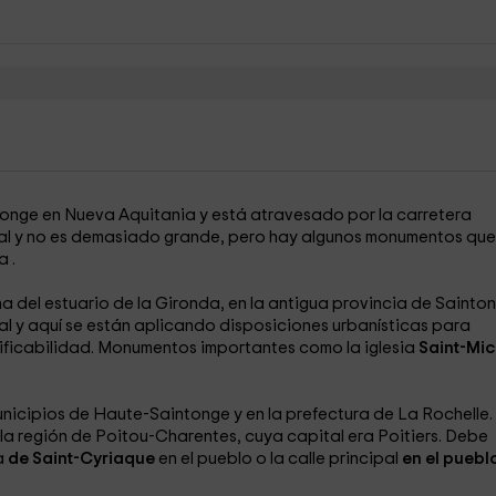
tonge en Nueva Aquitania y está atravesado por la carretera
ral y no es demasiado grande, pero hay algunos monumentos que
da
.
a del estuario de la Gironda, en la antigua provincia de Sainto
ral y aquí se están aplicando disposiciones urbanísticas para
dificabilidad. Monumentos importantes como la iglesia
Saint-Mic
nicipios de Haute-Saintonge y en la prefectura de La Rochelle.
la región de Poitou-Charentes, cuya capital era Poitiers. Debe
a
de Saint-Cyriaque
en el pueblo o la calle principal
en el puebl