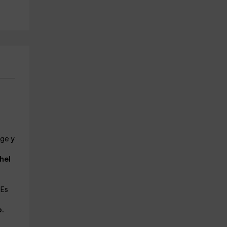
nge y
hel
 Es
o.