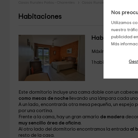
Casas Rurales Poitou - Charentes
Casas Rurales Charente Marítim
Nos preocu
Habitaciones
Utilizamos co
nuestro tráfi
Habitación 1
publicidad en
Más informac
Máximo 2 huéspedes
Gest
1 habitaciones
Este dormitorio incluye una cama doble
con un cabece
como mesas de noche
llevando una lámpara
cada uno
A un lado, encontrarás otra mesa
pequeña, un espejo
p
por una cortina.
Frente a la cama, hay un gran armario
de madera
decor
muy sencillo área de oficina
.
Al otro lado del dormitorio encontramos la entrada
al 
resto de la casa.