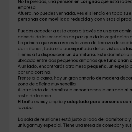
No te pierdas, una pensión
en Lorignac
que está rodea
empresa.
Afuera, no puedes ver nada, ves el silencio en todo su 
personas con movilidad reducida
y con vistas al prad
Puedes acceder a esta casa a través de un gran cami
además de la sensación de paz que da la vegetación al 
Lo primero que vas a ver es la zona de terraza descubi
dos sillones, todo ello acompañado de las vistas de la
Tienes a tu disposición
un dormitorio.
Este dormitorio 
ubicado entre dos pequeños armarios que
funcionan 
A un lado, encontrarás otra mesa
pequeña
, un espejo
p
por una cortina.
Frente a la cama, hay un gran armario
de madera
decor
zona de oficina
muy sencilla.
Al otro lado del dormitorio encontramos la entrada
al 
resto de la casa.
El baño
es muy amplio y
adaptado para personas con 
lavabo
.
La sala de reuniones
está justo al lado del dormitorio
un lugar muy especial. Tiene una mesa de comedor
y sus 