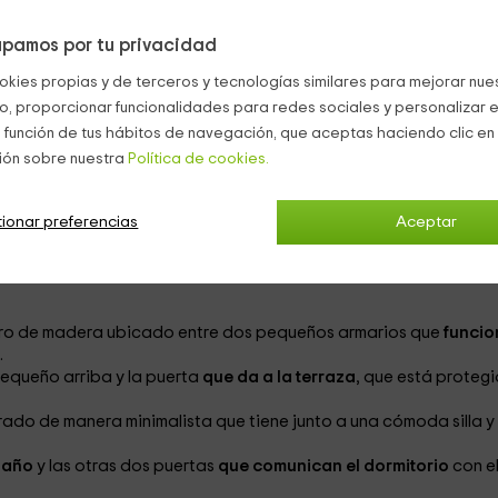
o
pamos por tu privacidad
okies propias y de terceros y tecnologías similares para mejorar nuest
co, proporcionar funcionalidades para redes sociales y personalizar e
 función de tus hábitos de navegación, que aceptas haciendo clic en 
2
desde
ión sobre nuestra
Política de cookies.
persona y n
1 cuartos de baño
ionar preferencias
Aceptar
1 camas
ro de madera
ubicado entre dos pequeños armarios que
funcio
.
equeño arriba y la puerta
que da a la terraza
, que está proteg
ado de manera minimalista que tiene junto a una cómoda silla
y
baño
y las otras dos puertas
que comunican el dormitorio
con e