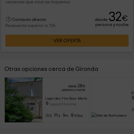
vacances que vous ne risqueriez...
32
€
desde
Contacto directo
persona y noche
Respuesta superior a 72h
VER OFERTA
Otras opciones cerca de Gironda
28
desde
€
persona y noche
G
Logis des Fins Bois- Merlot
Sigogne (Charente)
5
2
1
97km