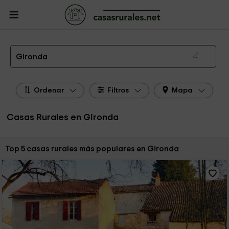
CasasRurales.net
Casas Rurales Francia
Casas Rurales Aquitania
Casas
Rurales Gironda
Las 5 mejores casas rurales en Gironda de 2026
Gironda
Ordenar
Filtros
Mapa
Casas Rurales en Gironda
Ordenar por:
Top 5 casas rurales más populares en Gironda