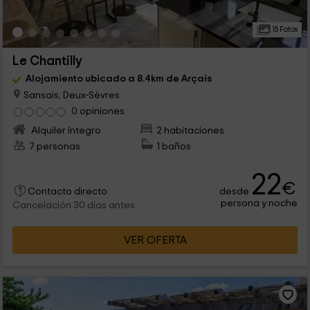
15 Fotos
Le Chantilly
Alojamiento ubicado a 8.4km de Arçais
Sansais, Deux-Sèvres
0 opiniones
Alquiler íntegro
2 habitaciones
7 personas
1 baños
22
€
desde
Contacto directo
persona y noche
Cancelación 30 días antes
VER OFERTA