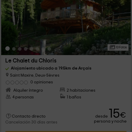
13 Fotos
Le Chalet du Chloris
Alojamiento ubicado a 19.5km de Arçais
Saint Maxire, Deux-Sèvres
0 opiniones
Alquiler íntegro
2 habitaciones
4 personas
1 baños
15
€
desde
Contacto directo
persona y noche
Cancelación 30 días antes