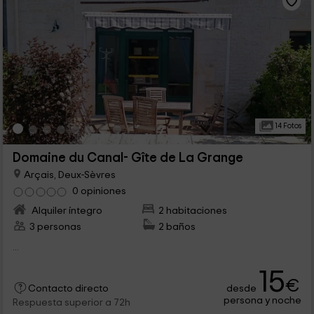
14 Fotos
Domaine du Canal- Gîte de La Grange
Arçais, Deux-Sèvres
0 opiniones
Alquiler íntegro
2 habitaciones
3 personas
2 baños
...
15
€
desde
Contacto directo
persona y noche
Respuesta superior a 72h