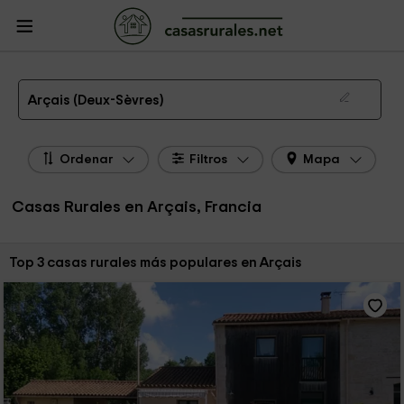
CasasRurales.net
Casas Rurales Francia
Casas Rurales Poitou - Charentes
Casas Rurales Deux-Sèvres
Casas Rurales Arçais
Las 3 mejores casas rurales en Arçais de 2026
Arçais (Deux-Sèvres)
Ordenar
Filtros
Mapa
Casas Rurales en Arçais, Francia
Ordenar por:
Top 3 casas rurales más populares en Arçais