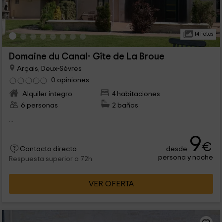
14 Fotos
Domaine du Canal- Gîte de La Broue
Arçais, Deux-Sèvres
0 opiniones
Alquiler íntegro
4 habitaciones
6 personas
2 baños
...
9
€
desde
Contacto directo
persona y noche
Respuesta superior a 72h
VER OFERTA