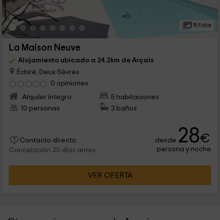
15 Fotos
La Maison Neuve
Alojamiento ubicado a 24.2km de Arçais
Échiré, Deux-Sèvres
0 opiniones
Alquiler íntegro
5 habitaciones
10 personas
3 baños
28
€
desde
Contacto directo
persona y noche
Cancelación 30 días antes
VER OFERTA