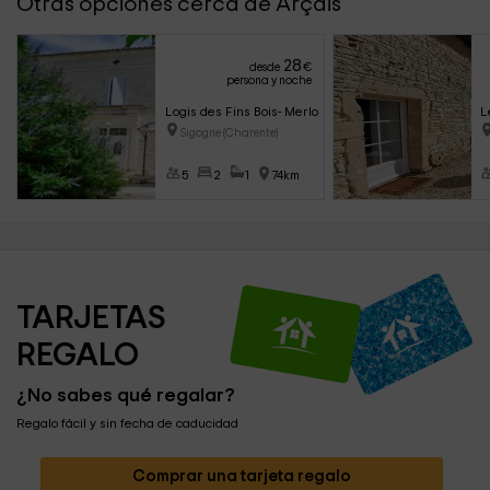
Otras opciones cerca de Arçais
28
desde
€
persona y noche
Logis des Fins Bois- Merlot
L
Sigogne (Charente)
5
2
1
74km
TARJETAS 
REGALO
¿No sabes qué regalar?
Regalo fácil y sin fecha de caducidad
Comprar una tarjeta regalo