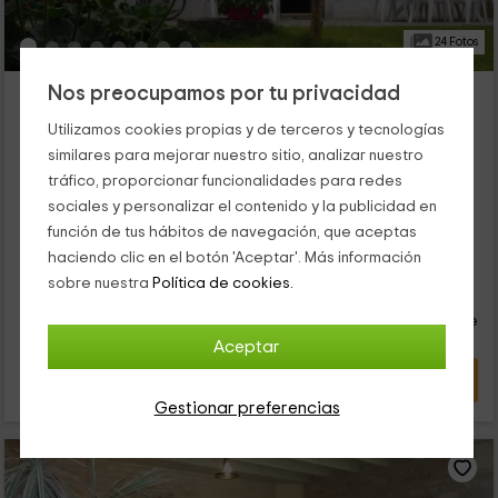
24 Fotos
Les Gîtes du Moulin
Nos preocupamos por tu privacidad
Alojamiento ubicado a 2.3km de Arçais
Utilizamos cookies propias y de terceros y tecnologías
Saint Hilaire la Palud, Deux-Sèvres
similares para mejorar nuestro sitio, analizar nuestro
0 opiniones
tráfico, proporcionar funcionalidades para redes
Alquiler íntegro
6 habitaciones
sociales y personalizar el contenido y la publicidad en
17 personas
4 baños
función de tus hábitos de navegación, que aceptas
haciendo clic en el botón 'Aceptar'. Más información
42
sobre nuestra
Política de cookies.
€
desde
Contacto directo
persona y noche
Cancelación 30 días antes
Aceptar
VER OFERTA
Gestionar preferencias