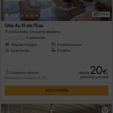
15 Fotos
Gîte Au fil de l'Eau
La Rochelle, Charente Marítimo
0 opiniones
Alquiler íntegro
3 habitaciones
8 personas
2 baños
...
20
€
desde
Contacto directo
persona y noche
Respuesta superior a 72h
VER OFERTA