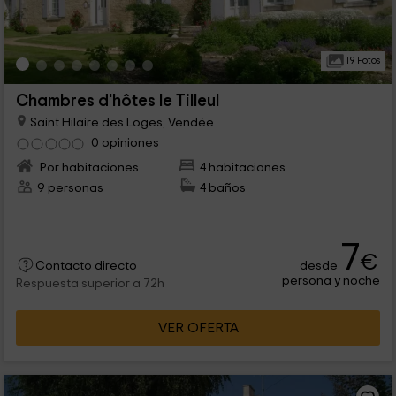
19 Fotos
Chambres d'hôtes le Tilleul
Saint Hilaire des Loges, Vendée
0 opiniones
Por habitaciones
4 habitaciones
9 personas
4 baños
...
7
€
desde
Contacto directo
persona y noche
Respuesta superior a 72h
VER OFERTA