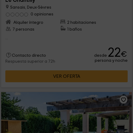
Le Chantilly
Sansais, Deux-Sèvres
0 opiniones
Alquiler íntegro
2 habitaciones
7 personas
1 baños
...
22
€
desde
Contacto directo
persona y noche
Respuesta superior a 72h
VER OFERTA