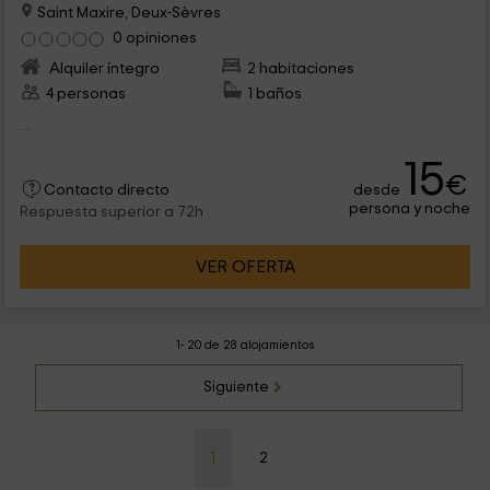
Saint Maxire, Deux-Sèvres
0 opiniones
Alquiler íntegro
2 habitaciones
4 personas
1 baños
...
15
€
desde
Contacto directo
persona y noche
Respuesta superior a 72h
VER OFERTA
1- 20 de 28 alojamientos
Siguiente
1
2