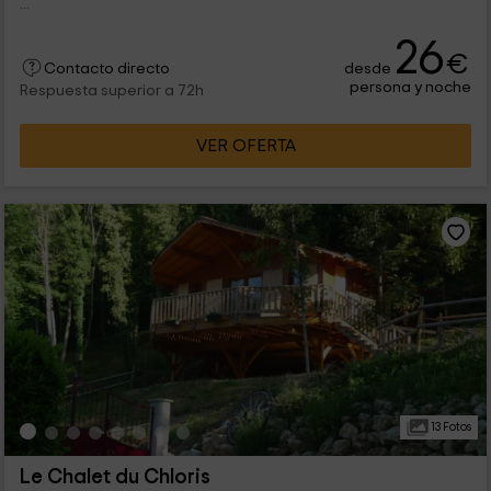
...
26
€
desde
Contacto directo
persona y noche
Respuesta superior a 72h
VER OFERTA
13 Fotos
Le Chalet du Chloris