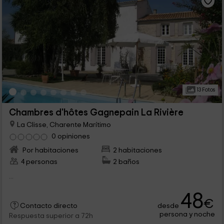
13 Fotos
Chambres d'hôtes Gagnepain La Rivière
La Clisse, Charente Marítimo
0 opiniones
Por habitaciones
2 habitaciones
4 personas
2 baños
...
48
€
desde
Contacto directo
persona y noche
Respuesta superior a 72h