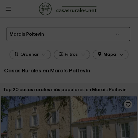
CasasRurales.net
Casas Rurales Francia
Casas Rurales Marais Poitevin
Las 28 mejores casas rurales en Marais Poitevin de 2026
Marais Poitevin
Ordenar
Filtros
Mapa
Casas Rurales en Marais Poitevin
Ordenar por:
Top 20 casas rurales más populares en Marais Poitevin