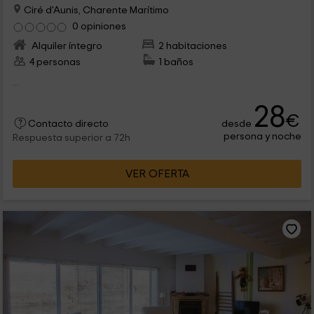
Ciré d'Aunis, Charente Marítimo
0 opiniones
Alquiler íntegro
2 habitaciones
4 personas
1 baños
...
28
€
desde
Contacto directo
persona y noche
Respuesta superior a 72h
VER OFERTA