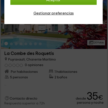
Aceptar
Gestionar preferencias
20 Fotos
La Combe des Roquetis
Puyravault, Charente Marítimo
0 opiniones
Por habitaciones
1 habitaciones
5 personas
2 baños
...
35
€
desde
Contacto directo
persona y noche
Respuesta superior a 72h