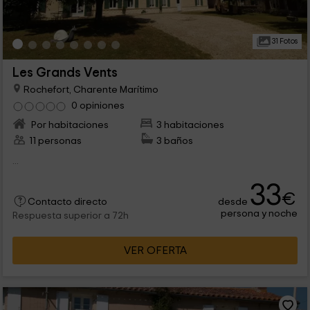
31 Fotos
Les Grands Vents
Rochefort, Charente Marítimo
0 opiniones
Por habitaciones
3 habitaciones
11 personas
3 baños
...
33
€
desde
Contacto directo
persona y noche
Respuesta superior a 72h
VER OFERTA