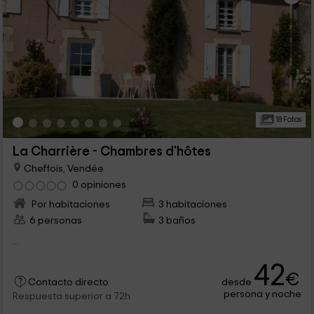
18 Fotos
La Charrière - Chambres d'hôtes
Cheffois, Vendée
0 opiniones
Por habitaciones
3 habitaciones
6 personas
3 baños
...
42
€
desde
Contacto directo
persona y noche
Respuesta superior a 72h