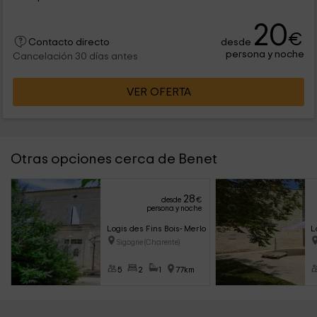
20
€
desde
Contacto directo
persona y noche
Cancelación 30 días antes
VER OFERTA
Otras opciones cerca de Benet
28
desde
€
persona y noche
Logis des Fins Bois- Merlot
L
Sigogne (Charente)
5
2
1
77km