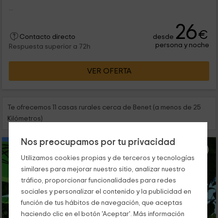
...
26
€
desde
Contacto directo
persona y noche
Respuesta superior a 72h
VER OFERTA
Te ofrecemos 11 casas rurales cerca de Benet (a menos de 25
Kilómetros)
Nos preocupamos por tu privacidad
Utilizamos cookies propias y de terceros y tecnologías
similares para mejorar nuestro sitio, analizar nuestro
tráfico, proporcionar funcionalidades para redes
sociales y personalizar el contenido y la publicidad en
función de tus hábitos de navegación, que aceptas
haciendo clic en el botón 'Aceptar'. Más información