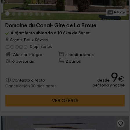
14 Fotos
Domaine du Canal- Gîte de La Broue
Alojamiento ubicado a 10.6km de Benet
Arçais, Deux-Sèvres
0 opiniones
Alquiler íntegro
4 habitaciones
6 personas
2 baños
9
€
desde
Contacto directo
persona y noche
Cancelación 30 días antes
VER OFERTA