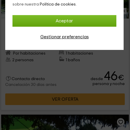
sobre nuestra
Política de cookies.
19 Fotos
Aceptar
La Charrière- Petit Gîte
Alojamiento ubicado a 6.6km de Benet
Gestionar preferencias
Villiers en Plaine, Deux-Sèvres
0 opiniones
Por habitaciones
1 habitaciones
2 personas
1 baños
46
€
desde
Contacto directo
persona y noche
Cancelación 30 días antes
VER OFERTA