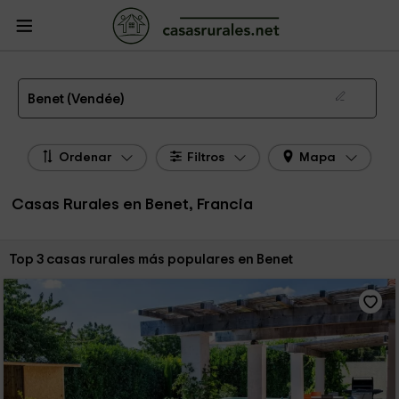
CasasRurales.net
Casas Rurales Francia
Casas Rurales Países del Loire
Casas Rurales Vendée
Casas Rurales Benet
Las 3 mejores casas rurales en Benet de 2026
Benet (Vendée)
Ordenar
Filtros
Mapa
Casas Rurales en Benet, Francia
Ordenar por:
Top 3 casas rurales más populares en Benet