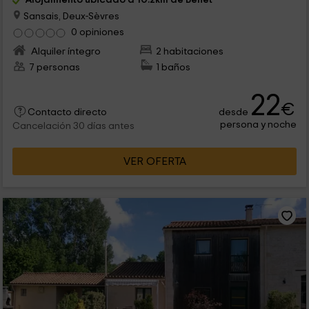
Sansais, Deux-Sèvres
0 opiniones
Alquiler íntegro
2 habitaciones
7 personas
1 baños
22
€
desde
Contacto directo
persona y noche
Cancelación 30 días antes
VER OFERTA