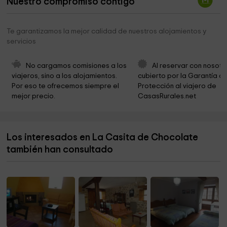
Nuestro compromiso contigo
Iglesia de El Salvador
2,3 km
Castro de la Garma
2,4 km
Te garantizamos la mejor calidad de nuestros alojamientos y
servicios
Iglesia de San Vicente
2,8 km
Posada La Herradura
3,2 km
No cargamos comisiones a los 
Al reservar con nosotr
viajeros, sino a los alojamientos. 
cubierto por la Garantía de
Fuentimonte 32
3,2 km
Por eso te ofrecemos siempre el 
Protección al viajero de 
mejor precio.
CasasRurales.net
Ermita de Santa Apolonia
3,2 km
Iglesia de Santa Eulalia
3,4 km
Los interesados en La Casita de Chocolate
Ermita de San Pantaleón
3,4 km
también han consultado
Ermita de San Julián
3,4 km