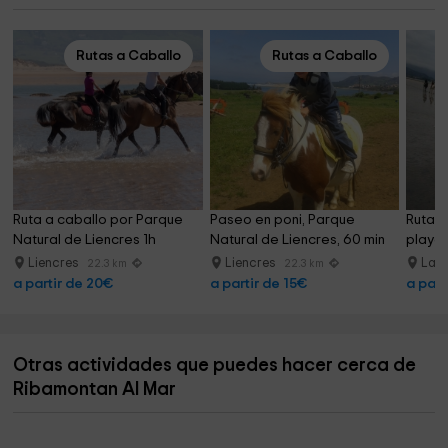
Rutas a Caballo
Rutas a Caballo
Ruta a caballo por Parque 
Paseo en poni, Parque 
Ruta a
Natural de Liencres 1h
Natural de Liencres, 60 min
playa 
Liencres
Liencres
Lar
22.3 km
22.3 km
a partir de 20€
a partir de 15€
a part
Otras actividades que puedes hacer cerca de
Ribamontan Al Mar