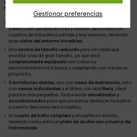
en su interior son las siguientes, todas ellas con
muros de
madera
:
Gestionar preferencias
Un
salón espacioso
con varios
sofás y sillones
en tonos
crema y con detalles en rosa y mimbre, decorada con
cuadros de naturaleza salvaje y muy luminoso, teniendo
unas
vistas del entorno increíbles.
Una
cocina de tamaño reducido
pero sin nada que
envidiar a las de gran tamaño, ya que está
completamente equipada
con todos los
electrodomésticos básicos y cumpliendo con creces su
propósito.
3 dormitorios dobles
, uno con
cama de matrimonio
, otro
con
camas individuales
y el último con una
litera
, ideal
para los más pequeños. Todos están
amueblados y
acondicionados
para que podamos deshacer la maleta
y nuestro descanso sea completo.
Un
cuarto de baño completo
y en perfecto estado,
teniendo como extra un
plato de ducha con columna de
hidromasaje.