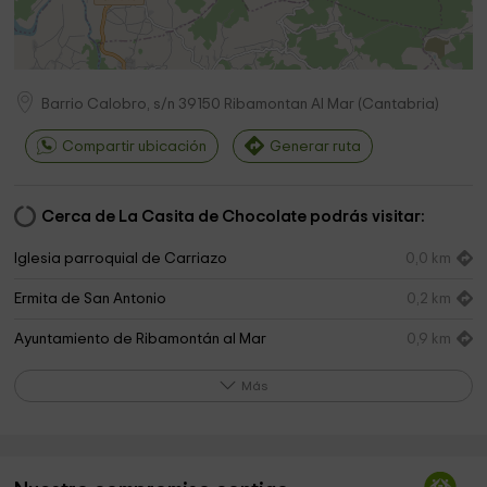
Barrio Calobro, s/n
39150
Ribamontan Al Mar
(
Cantabria
)
Compartir ubicación
Generar ruta
Cerca de La Casita de Chocolate podrás visitar:
Iglesia parroquial de Carriazo
0,0 km
Ermita de San Antonio
0,2 km
Ayuntamiento de Ribamontán al Mar
0,9 km
Religiosas Trinitarias
1,2 km
Más
Iglesia de Nuestra Señora de la Asunción
1,5 km
Ermita de la Magdalena
1,8 km