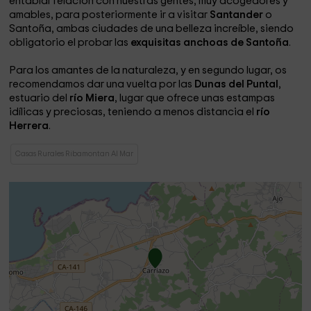
entablar relación con nuestras gentes, muy acogedores y
amables, para posteriormente ir a visitar
Santander
o
Santoña, ambas ciudades de una belleza increíble, siendo
obligatorio el probar las
exquisitas anchoas de Santoña
.
Para los amantes de la naturaleza, y en segundo lugar, os
recomendamos dar una vuelta por las
Dunas del Puntal
,
estuario del
río Miera
, lugar que ofrece unas estampas
idílicas y preciosas, teniendo a menos distancia el
río
Herrera
.
Casas Rurales Ribamontan Al Mar