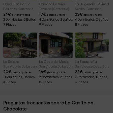
Casa Lindelagua
Cabaña La Viña
La Diligencia - Viviend
Pámanes (Cantabria)
Tezanos (Cantabria)
Serdio (Cantabria)
24
€
17
€
23
€
persona y noche
persona y noche
persona y noche
3 Dormitorios, 3 Baños,
4 Dormitorios, 2 Baños,
4 Dormitorios, 2 Baños,
7 Plazas
9 Plazas
11 Plazas
La Solana
La Casa del Medio
La Socarreña
San Vicente De La Barquera (Cantabria)
San Vicente De La Barquera (Cantabria)
San Vicente De La Barque
20
€
16
€
22
€
persona y noche
persona y noche
persona y noche
1 Dormitorios, 1 Baños,
2 Dormitorios, 2 Baños,
2 Dormitorios, 1 Baños,
3 Plazas
5 Plazas
4 Plazas
Preguntas frecuentes sobre La Casita de
Chocolate