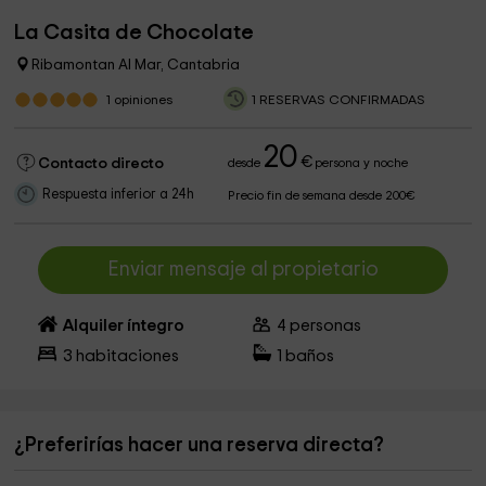
La Casita de Chocolate
Ribamontan Al Mar, Cantabria
1
opiniones
1 RESERVAS CONFIRMADAS
20
€
Contacto directo
desde
persona y noche
Respuesta inferior a 24h
Precio fin de semana desde 200€
Enviar mensaje al propietario
Alquiler íntegro
4
personas
3
habitaciones
1
baños
¿Preferirías hacer una reserva directa?