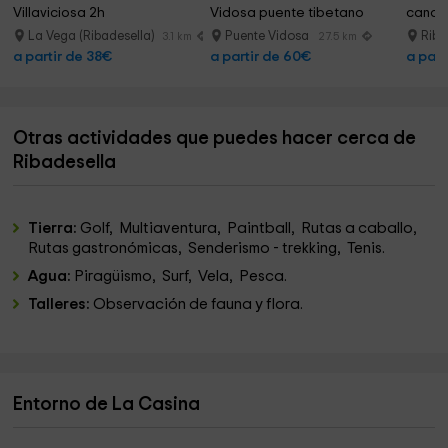
Villaviciosa 2h
Vidosa puente tibetano
canoa 
La Vega (Ribadesella)
Puente Vidosa
Riba
3.1 km
27.5 km
a partir de 38€
a partir de 60€
a part
Otras actividades que puedes hacer cerca de
Ribadesella
Tierra:
Golf, Multiaventura, Paintball, Rutas a caballo,
Rutas gastronómicas, Senderismo - trekking, Tenis.
Agua:
Piragüismo, Surf, Vela, Pesca.
Talleres:
Observación de fauna y flora.
Entorno de La Casina