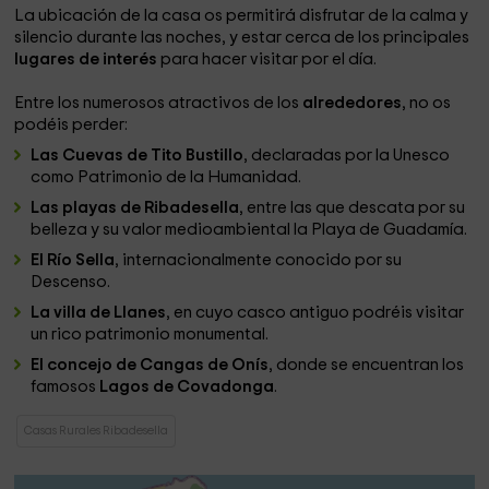
La ubicación de la casa os permitirá disfrutar de la calma y
silencio durante las noches, y estar cerca de los principales
lugares de interés
para hacer visitar por el día.
Entre los numerosos atractivos de los
alrededores
, no os
podéis perder:
Las Cuevas de Tito Bustillo
, declaradas por la Unesco
como Patrimonio de la Humanidad.
Las playas de Ribadesella
, entre las que descata por su
belleza y su valor medioambiental la Playa de Guadamía.
El Río Sella
, internacionalmente conocido por su
Descenso.
La villa de Llanes
, en cuyo casco antiguo podréis visitar
un rico patrimonio monumental.
El concejo de Cangas de Onís
, donde se encuentran los
famosos
Lagos de Covadonga
.
Casas Rurales Ribadesella