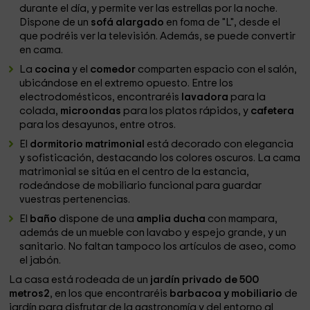
durante el día, y permite ver las estrellas por la noche.
Dispone de un
sofá alargado
en foma de "L", desde el
que podréis ver la televisión. Además, se puede convertir
en cama.
La
cocina
y el
comedor
comparten espacio con el salón,
ubicándose en el extremo opuesto. Entre los
electrodomésticos, encontraréis
lavadora
para la
colada,
microondas
para los platos rápidos, y
cafetera
para los desayunos, entre otros.
El
dormitorio matrimonial
está decorado con elegancia
y sofisticación, destacando los colores oscuros. La cama
matrimonial se sitúa en el centro de la estancia,
rodeándose de mobiliario funcional para guardar
vuestras pertenencias.
El
baño
dispone de una
amplia ducha
con mampara,
además de un mueble con lavabo y espejo grande, y un
sanitario. No faltan tampoco los artículos de aseo, como
el jabón.
La casa está rodeada de un
jardín privado de 500
metros2
, en los que encontraréis
barbacoa y mobiliario
de
jardín para disfrutar de la gastronomía y del entorno al