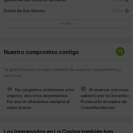
Iglesia de San Esteban de Leces
1,2 km
Ermita de San Antonio
1,5 km
Cueva Rosa
2,2 km
Más
Ermita de San Ildefonso y la Paz
2,2 km
Área Recreativa de Ardines
2,9 km
Nuestro compromiso contigo
Ermita de San Agustín
2,9 km
Ermita de la Magdalena
3,2 km
Te garantizamos la mejor calidad de nuestros alojamientos y
servicios
Rock Art Center of Tito Bustillo
3,2 km
Parque Natural del Malecón
3,3 km
No cargamos comisiones a los 
Al reservar con nosotr
viajeros, sino a los alojamientos. 
cubierto por la Garantía de
El prau de San Juan
3,4 km
Por eso te ofrecemos siempre el 
Protección al viajero de 
mejor precio.
CasasRurales.net
Rally Villa De Llanes
3,7 km
Ermita de la Buena Voluntad
3,7 km
Los interesados en La Casina también han
Ayuntamiento De Ribadesella
3,7 km