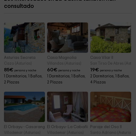
consultado
Iglesia de Santa María Magdalena
4,1 km
Asturias Secreta
Casa Magnolia
Casa Vilar II
Cazo (Asturias)
Villandas (Asturias)
San Tirso De Abres (Asturi
85
€
60
€
19
€
persona y noche
persona y noche
persona y noche
1 Dormitorios, 1 Baños,
1 Dormitorios, 1 Baños,
2 Dormitorios, 1 Baños,
2 Plazas
2 Plazas
4 Plazas
El Orbayu - Casarango
El Orbayu- La Cabañina
Paraje del Oso II
Villademar (Asturias)
Villademar (Asturias)
Santo Adriano (Asturias)