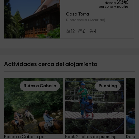
23
€
desde
persona y noche
Casa Torra
Ribadesella (Asturias)
12
6
4
Actividades cerca del alojamiento
Rutas a Caballo
Puenting
Paseo a Caballo por 
Pack 2 saltos de puenting 
Descen