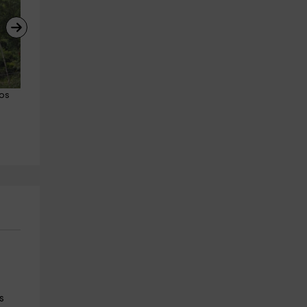
os 
Ruta a caballo zona Pola de 
Tanda karting Soto de Dueña
Siero 1h
10 minutos
Gijón
Soto De Dueñas
29.0 km
4.2 km
a partir de 25€
a partir de 19€
s