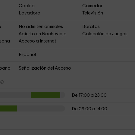
Cocina
Comedor
Lavadora
Televisión
o
No admiten animales
Baratas
Abierto en Nochevieja
Colección de Juegos
 zona
Acceso a Internet
Español
rbano
Señalización del Acceso
s
De 17:00 a 23:00
De 09:00 a 14:00