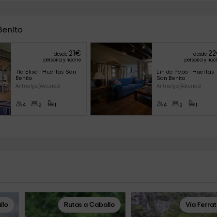
Benito
21
€
22
desde
desde
persona y noche
persona y noc
Tía Elisa - Huertas San 
Lin de Pepa - Huertas 
Benito
San Benito
Antrialgo (Asturias)
Antrialgo (Asturias)
4
2
1
4
2
1
llo
Rutas a Caballo
Vía Ferra