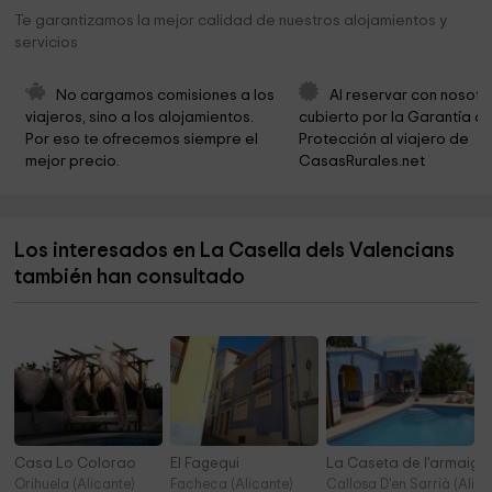
Ojo de Agua
4,6 km
Te garantizamos la mejor calidad de nuestros alojamientos y
servicios
Font De Dalt
4,9 km
Parc De La Paraula
5,0 km
No cargamos comisiones a los 
Al reservar con nosotr
viajeros, sino a los alojamientos. 
cubierto por la Garantía de
Ayuntamiento de Pego
6,1 km
Por eso te ofrecemos siempre el 
Protección al viajero de 
mejor precio.
CasasRurales.net
Ayuntamiento de Tormos
6,1 km
Ayuntamiento de Tormos
6,1 km
Los interesados en La Casella dels Valencians
Ayuntamiento de Sagra
7,3 km
también han consultado
Plaça de les Fonts
7,5 km
Casa Lo Colorao
El Fagequi
La Caseta de l'armaig
Orihuela (Alicante)
Facheca (Alicante)
Callosa D'en Sarrià (Alica