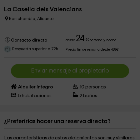
La Casella dels Valencians
Benichembla, Alicante
24
€
Contacto directo
desde
persona y noche
Respuesta superior a 72h
Precio fin de semana desde 488€
Enviar mensaje al propietario
Alquiler íntegro
10
personas
5
habitaciones
2
baños
¿Preferirías hacer una reserva directa?
Las características de estos alojamientos son muy similares.