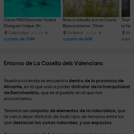
Curso PADI Discover Scuba 
Ruta a caballo por la Costa 
Tour J
Diving en Calpe, 5h
Blanca interior, 70min
la Nao
Calp/calpe
La Nucia
Mor
20.6 km
16.3 km
a partir de 124€
a partir de 50€
a part
Entorno de La Casella dels Valencians
Nuestra vivienda se encuentra
dentro de la provincia de
Alicante,
en la que vais a poder
disfrutar de la tranquilidad
de Benichembla,
que es el pueblo en el que nos
encontramos.
Tenemos
un conjunto de elementos de la naturaleza
, que
te van a dejar disfrutar de todo tipo de terrenos entre los
que
destacan las zonas naturales, y sus espacios.