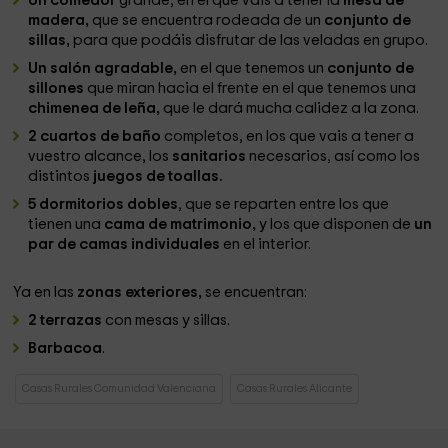
Un comedor
grande, en el que vais a tener la
mesa de
madera,
que se encuentra rodeada de un
conjunto de
sillas,
para que podáis disfrutar de las veladas en grupo.
Un salón agradable,
en el que tenemos un
conjunto de
sillones
que miran hacia el frente en el que tenemos una
chimenea de leña,
que le dará mucha calidez a la zona.
2 cuartos de baño
completos, en los que vais a tener a
vuestro alcance, los
sanitarios
necesarios, así como los
distintos
juegos de toallas.
5 dormitorios dobles
, que se reparten entre los que
tienen una
cama de matrimonio,
y los que disponen de
un
par de camas individuales
en el interior.
Ya en las
zonas exteriores,
se encuentran:
2 terrazas
con mesas y sillas.
Barbacoa
.
Casas Rurales Comunidad Valenciana
Casas Rurales Alicante