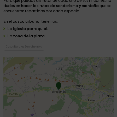
Para que puedas disfrutar de cada uno de sus rincones, no
dudes en
hacer las rutas de senderismo y montaña
que se
encuentran repartidas por cada espacio.
En el
casco urbano
, tenemos:
La
iglesia parroquial.
La
zona de la plaza.
Casas Rurales Benichembla