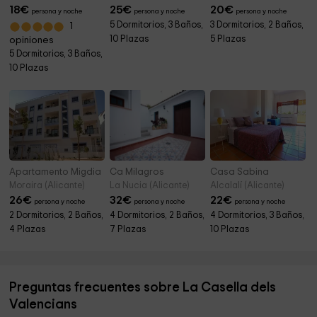
18
€
25
€
20
€
persona y noche
persona y noche
persona y noche
5 Dormitorios, 3 Baños,
3 Dormitorios, 2 Baños,
1
10 Plazas
5 Plazas
opiniones
5 Dormitorios, 3 Baños,
10 Plazas
Apartamento Migdia
Ca Milagros
Casa Sabina
Moraira (Alicante)
La Nucia (Alicante)
Alcalalí (Alicante)
26
€
32
€
22
€
persona y noche
persona y noche
persona y noche
2 Dormitorios, 2 Baños,
4 Dormitorios, 2 Baños,
4 Dormitorios, 3 Baños,
4 Plazas
7 Plazas
10 Plazas
Preguntas frecuentes sobre La Casella dels
Valencians