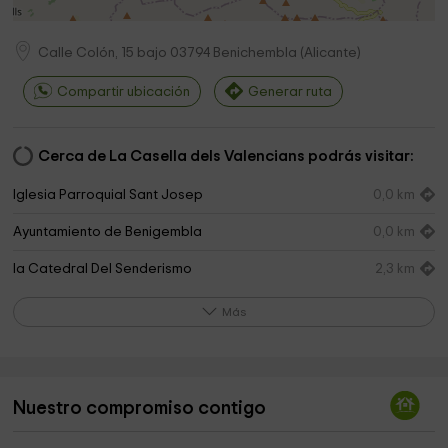
Calle Colón, 15 bajo
03794
Benichembla
(
Alicante
)
Compartir ubicación
Generar ruta
Cerca de La Casella dels Valencians podrás visitar:
Iglesia Parroquial Sant Josep
0,0 km
Ayuntamiento de Benigembla
0,0 km
la Catedral Del Senderismo
2,3 km
Ayuntamiento de la Vall de Laguar
2,5 km
Más
Parroquia De Santa Ana
2,7 km
Cementerio Parroquial de Santa Ana
3,0 km
Nuestro compromiso contigo
Mi-invernadero
4,6 km