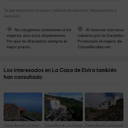
Ecomuseo de Guinea y Centro Recuperación del
5,7 km
Te garantizamos la mejor calidad de nuestros alojamientos y
Lagarto Gigante de El Hierro
servicios
Nisdafe
5,9 km
No cargamos comisiones a los 
Al reservar con nosotr
el ecomuseo frontera
6,1 km
viajeros, sino a los alojamientos. 
cubierto por la Garantía de
Por eso te ofrecemos siempre el 
Protección al viajero de 
City of La Frontera
6,3 km
mejor precio.
CasasRurales.net
Ermita de la Virgen de la Peña
6,6 km
Las Cancelitas
6,9 km
Los interesados en La Casa de Elvira también
Fundación Virgen de los Reyes
7,1 km
han consultado
Iglesia de Santa María de la Concepción
7,2 km
Casa Rural La Lima
Casa Rural Los Pasos Grandes
Casa Rural La Retama