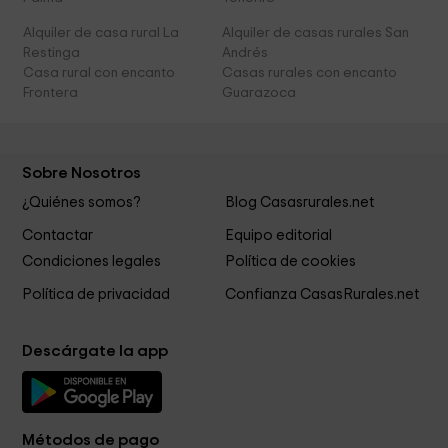
Alquiler de casa rural La
Alquiler de casas rurales San
Restinga
Andrés
Casa rural con encanto
Casas rurales con encanto
Frontera
Guarazoca
Sobre Nosotros
¿Quiénes somos?
Blog Casasrurales.net
Contactar
Equipo editorial
Condiciones legales
Política de cookies
Política de privacidad
Confianza CasasRurales.net
Descárgate la app
Métodos de pago