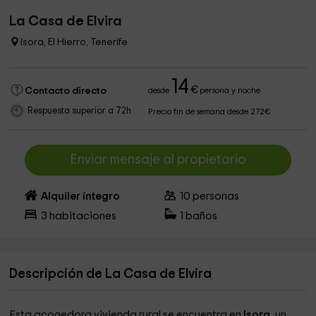
La Casa de Elvira
Isora, El Hierro, Tenerife
14
€
Contacto directo
desde
persona y noche
Respuesta superior a 72h
Precio fin de semana desde 272€
Enviar mensaje al propietario
Alquiler íntegro
10
personas
3
habitaciones
1
baños
Descripción de La Casa de Elvira
Esta acogedora vivienda rural se encuentra en
Isora
, un