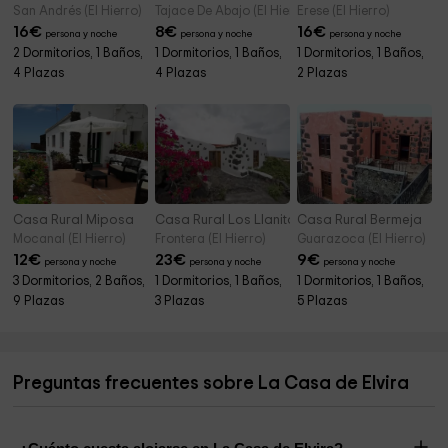
San Andrés (El Hierro)
Tajace De Abajo (El Hierro)
Erese (El Hierro)
16
€
8
€
16
€
persona y noche
persona y noche
persona y noche
2 Dormitorios, 1 Baños,
1 Dormitorios, 1 Baños,
1 Dormitorios, 1 Baños,
4 Plazas
4 Plazas
2 Plazas
Casa Rural Miposa
Casa Rural Los Llanitos
Casa Rural Bermeja
Mocanal (El Hierro)
Frontera (El Hierro)
Guarazoca (El Hierro)
12
€
23
€
9
€
persona y noche
persona y noche
persona y noche
3 Dormitorios, 2 Baños,
1 Dormitorios, 1 Baños,
1 Dormitorios, 1 Baños,
9 Plazas
3 Plazas
5 Plazas
Preguntas frecuentes sobre La Casa de Elvira