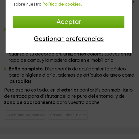
mobiliario, a lo largo de una de las paredes, permitirá que
sobre nuestra
Política de cookies.
os desplacéis con comodidad. Contaréis con
electrodomésticos básicos como la nevera, además de
vajilla y menaje de hogar.
Aceptar
3 Habitaciones dobles
. Una de las habitaciones es
matrimonial
, mientras que las otras 2 cuentan con camas
Gestionar preferencias
sencillas. Además, disponemos de sofás-cama y
camas
supletorias
para completar la capacidad máxima. En
cuanto a su decoración, utilizan los colores suaves en la
ropa de cama, y la madera clara en el mobiliario.
Baño completo
. Dispondréis de equipamiento básico
para la higiene diaria, además de artículos de aseo como
las
toallas
.
Pero eso no es todo, en el
exterior
contaréis con mobiliario
de terraza para disfrutar del aire puro del entorno, y de
zona de aparcamiento
para vuestro coche.
Casas Rurales Canarias
Casas Rurales El Hierro