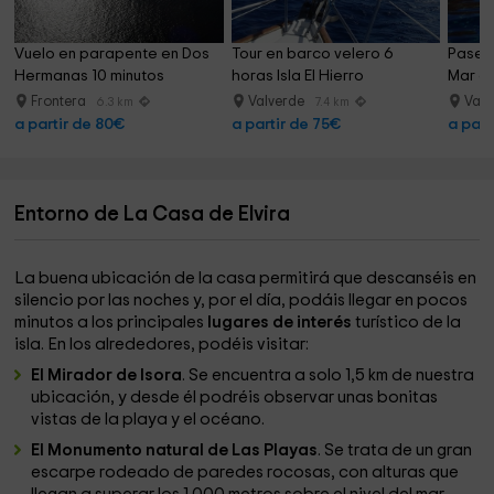
Vuelo en parapente en Dos 
Tour en barco velero 6 
Paseo 
Hermanas 10 minutos
horas Isla El Hierro
Mar de
Frontera
Valverde
Valv
6.3 km
7.4 km
a partir de 80€
a partir de 75€
a part
Entorno de La Casa de Elvira
La buena ubicación de la casa permitirá que descanséis en
silencio por las noches y, por el día, podáis llegar en pocos
minutos a los principales
lugares de interés
turístico de la
isla. En los alrededores, podéis visitar:
El Mirador de Isora
. Se encuentra a solo 1,5 km de nuestra
ubicación, y desde él podréis observar unas bonitas
vistas de la playa y el océano.
El Monumento natural de Las Playas
. Se trata de un gran
escarpe rodeado de paredes rocosas, con alturas que