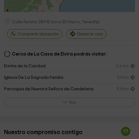
Calle Ferinto
38915
Isora
(
El Hierro, Tenerife
)
Compartir ubicación
Generar ruta
Cerca de La Casa de Elvira podrás visitar:
Ermita de la Caridad
3,6 km
Iglesia De La Sagrada Familia
4,4 km
Parroquia de Nuestra Señora de Candelaria
5,4 km
Ermita de Nuestra Señora de Candelaria
5,4 km
Más
Campanario Frontera
5,4 km
D. O. El Hierro - Vinos de El Hierro
5,5 km
Nuestro compromiso contigo
Ventejís
5,6 km