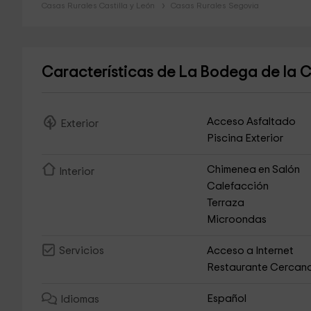
Casas Rurales Castilla y León
Casas Rurales Segovia
Características de La Bodega de la
Acceso Asfaltado
Exterior
Piscina Exterior
Chimenea en Salón
Interior
Calefacción
Terraza
Microondas
Acceso a Internet
Servicios
Restaurante Cercan
Español
Idiomas