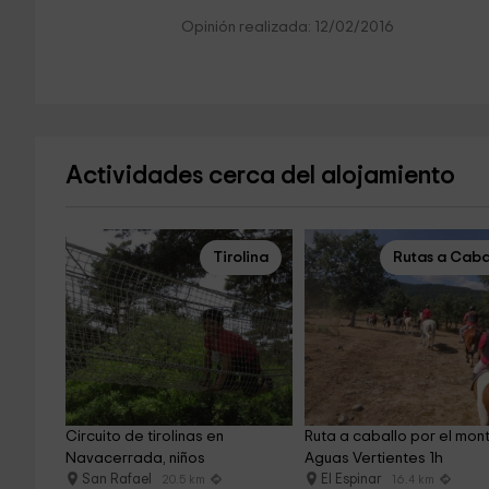
Opinión realizada: 12/02/2016
Actividades cerca del alojamiento
Tirolina
Rutas a Caba
Circuito de tirolinas en 
Ruta a caballo por el mon
Navacerrada, niños
Aguas Vertientes 1h
San Rafael
El Espinar
20.5 km
16.4 km