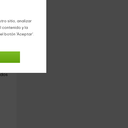
ro sitio, analizar
l contenido y la
el botón 'Aceptar'.
es
odos