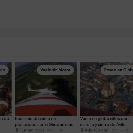
llo
Vuelo sin Motor
Paseo en Glo
te de 
Bautismo de vuelo en 
Vuelo en globo niños por 
planeador sierra Guadarrama
muralla y sierra de Ávila
Fuentemilanos
Ávila (Ciudad)
19.2 km
27.6 km