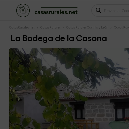
CasasRurales.net
Casas Rurales
Casas Rurales Castilla y León
Casas Rur
La Bodega de la Casona