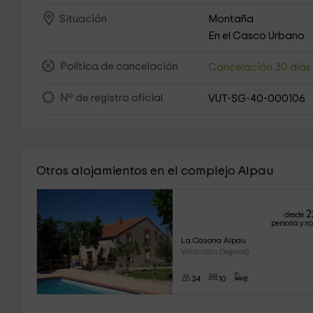
Montaña
Situación
En el Casco Urbano
Política de cancelación
Cancelación 30 día
Nº de registro oficial
VUT-SG-40-000106
Otros alojamientos en el complejo Alpau
2
desde
persona y n
La Casona Alpau
Villacastin (Segovia)
34
10
8