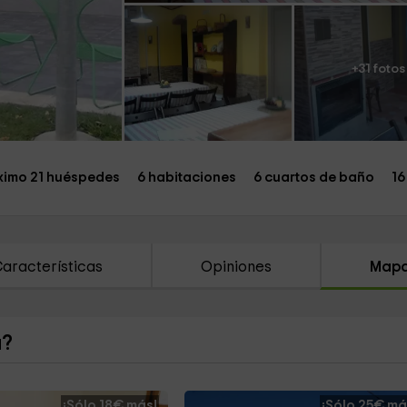
+31 fotos
imo 21 huéspedes
6 habitaciones
6 cuartos de baño
16
aracterísticas
Opiniones
Map
a?
¡Sólo 18€ más!
¡Sólo 25€ má