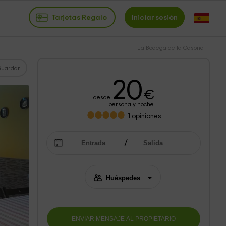
Tarjetas Regalo
Iniciar sesión
La Bodega de la Casona
Guardar
20
€
desde
persona y noche
1
opiniones