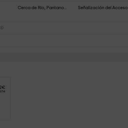
Cerca de Río, Pantano...
Señalización del Acceso
s
2
€
oche