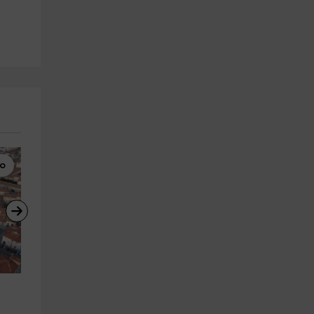
bo
Paseo en Globo
Tirolina
Vuelo en globo por la muralla y 
Circuito de tirolinas en 
la sierra de Ávila
Navacerrada, adultos
Ávila (Ciudad)
San Rafael
27.6 km
20.5 km