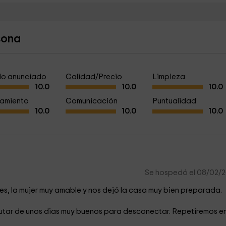
sona
a lo anunciado
Calidad/Precio
Limpieza
10.0
10.0
10.0
amiento
Comunicación
Puntualidad
10.0
10.0
10.0
Se hospedó el 08/02/
s, la mujer muy amable y nos dejó la casa muy bien preparada.
sfrutar de unos dias muy buenos para desconectar. Repetiremos e