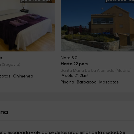
s.
Nota 8.0
Hasta 22 pers.
a (Segovia)
!
Santa Maria De La Alameda (Madrid)
¡A sólo 24.2km!
scotas · Chimenea
Piscina · Barbacoa · Mascotas
ona
una escapada y olvidarse de los problemas de la ciudad. Se