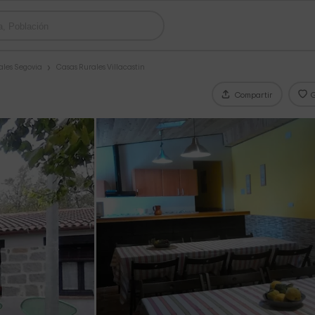
ales Segovia
Casas Rurales Villacastin
Compartir