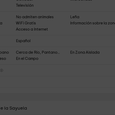
Televisión
s
No admiten animales
Leña
ja
WiFi Gratis
Información sobre la zo
Acceso a Internet
Español
rbano
Cerca de Río, Pantano...
En Zona Aislada
ceso
En el Campo
s
de la Sayuela