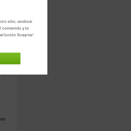
 las
e 2
ro sitio, analizar
l contenido y la
el botón 'Aceptar'.
ta
 una
o a
bio