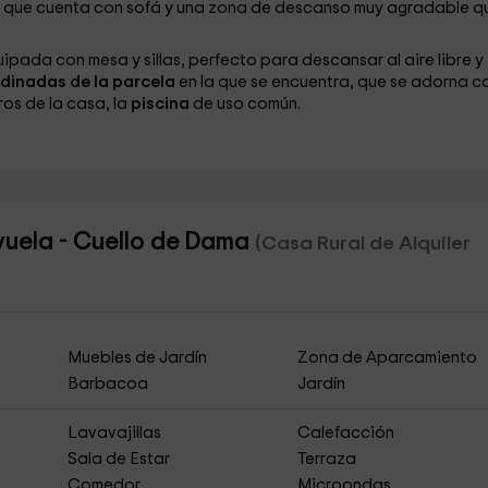
r
que cuenta con sofá y una zona de descanso muy agradable q
ipada con mesa y sillas, perfecto para descansar al aire libre y
dinadas de la parcela
en la que se encuentra, que se adorna c
ros de la casa, la
piscina
de uso común.
yuela - Cuello de Dama
(Casa Rural de Alquiler
Muebles de Jardín
Zona de Aparcamiento
Barbacoa
Jardín
Lavavajillas
Calefacción
Sala de Estar
Terraza
Comedor
Microondas