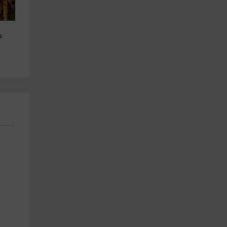
Vuelo en globo niños por 
Gymkana de humor amarillo 
s
muralla y sierra de Ávila
con menú paella en Ávila
Ávila (Ciudad)
El Fresno
3.3 km
10.1 km
a partir de 205€
a partir de 41€