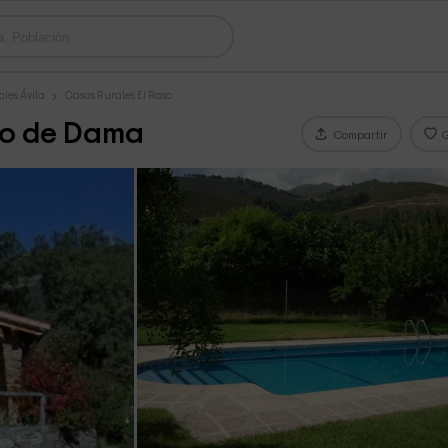
les Ávila
Casas Rurales El Raso
llo de Dama
Compartir