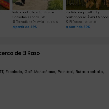
 
Ruta a caballo a Ermita de 
Partida de paintball y 
Sonsoles + snack , 2h
barbacoa en Ávila 4.5 hora
Tornadizos De Avila
El Fresno
18.7 km
10.1 km
a partir de 45€
a partir de 30€
cerca de El Raso
TT, Escalada, Golf, Montañismo, Paintball, Rutas a caballo,