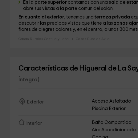
En la parte superior
contamos con una
sala de esta
abre sus vistas a la parte común del salón.
En cuanto al exterior
, tenemos una
terraza privada
equ
descubrir las precioas vistas que tiene a las
zonas ajar
flores de alegres colores y, en el centro, a unos 300 met
Casas Rurales Castilla y León
Casas Rurales Ávila
Características de Higueral de La Sa
Íntegro)
Acceso Asfaltado
Exterior
Piscina Exterior
Baño Compartido
Interior
Aire Acondicionado
Cocina