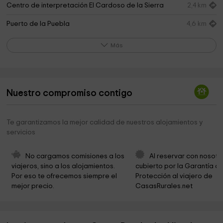
Centro de interpretación El Cardoso de la Sierra
2,4 km
Puerto de la Puebla
4,6 km
Ermita de Nazaret
5,2 km
Más
Bocigano
5,6 km
Iglesia de Bocígano
5,6 km
Nuestro compromiso contigo
Ermita De La Soledad
6,3 km
Silla de Meira
6,3 km
Te garantizamos la mejor calidad de nuestros alojamientos y
servicios
Pinar De Montejo De La Sierra
6,4 km
Ayuntamiento De Montejo De La Sierra
6,6 km
No cargamos comisiones a los 
Al reservar con nosotr
viajeros, sino a los alojamientos. 
cubierto por la Garantía de
Parroquia de San Pedro
6,6 km
Por eso te ofrecemos siempre el 
Protección al viajero de 
mejor precio.
CasasRurales.net
Laguna del Salmoral de Prádena del Rincón
6,7 km
Ayuntamiento De Horcajuelo De La Sierra
7,8 km