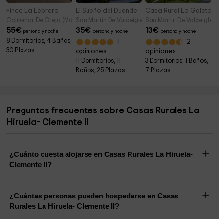
Finca La Lebrera
El Sueño del Duende
Casa Rural La Goleta 1
Colmenar De Oreja (Madrid)
San Martin De Valdeiglesias (Madrid)
San Martin De Valdeiglesi
55
€
35
€
13
€
persona y noche
persona y noche
persona y noche
8 Dormitorios, 4 Baños,
1
2
30 Plazas
opiniones
opiniones
11 Dormitorios, 11
3 Dormitorios, 1 Baños,
Baños, 25 Plazas
7 Plazas
Preguntas frecuentes sobre Casas Rurales La
Hiruela- Clemente II
¿Cuánto cuesta alojarse en Casas Rurales La Hiruela-
Clemente II?
¿Cuántas personas pueden hospedarse en Casas
Rurales La Hiruela- Clemente II?