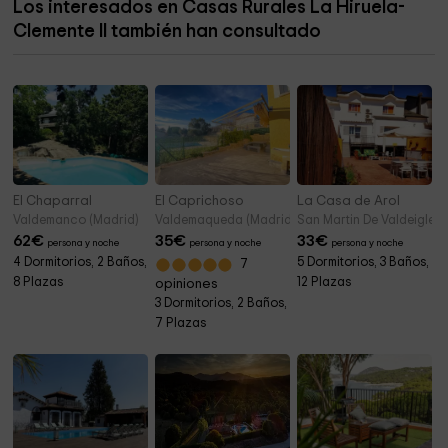
Los interesados en Casas Rurales La Hiruela-
Iglesia de San Nicolás De Baru
7,8 km
Clemente II también han consultado
Museo Etnologico
7,9 km
El Chaparral
El Caprichoso
La Casa de Arol
Valdemanco (Madrid)
Valdemaqueda (Madrid)
San Martin De Valdeiglesi
62
€
35
€
33
€
persona y noche
persona y noche
persona y noche
4 Dormitorios, 2 Baños,
5 Dormitorios, 3 Baños,
7
8 Plazas
12 Plazas
opiniones
3 Dormitorios, 2 Baños,
7 Plazas