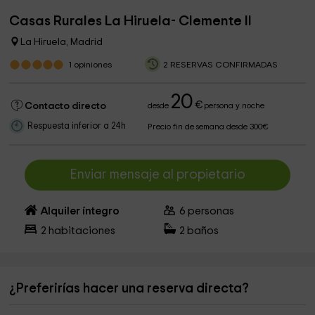
Casas Rurales La Hiruela- Clemente II
La Hiruela, Madrid
1
opiniones
2 RESERVAS CONFIRMADAS
20
€
Contacto directo
desde
persona y noche
Respuesta inferior a 24h
Precio fin de semana desde 300€
Enviar mensaje al propietario
Alquiler íntegro
6
personas
2
habitaciones
2
baños
¿Preferirías hacer una reserva directa?