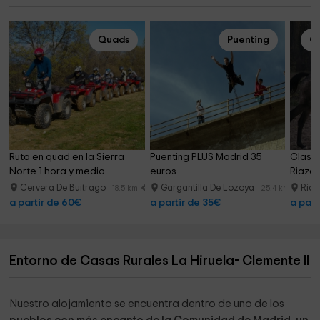
Quads
Puenting
Cl
Ruta en quad en la Sierra 
Puenting PLUS Madrid 35 
Clase 
Norte 1 hora y media
euros
Riaza,
Cervera De Buitrago
Gargantilla De Lozoya
Ria
18.5 km
25.4 km
a partir de 60€
a partir de 35€
a part
Entorno de Casas Rurales La Hiruela- Clemente II
Nuestro alojamiento se encuentra dentro de uno de los