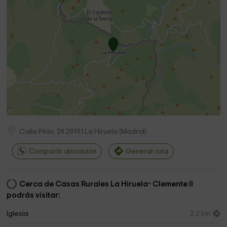
Calle Pilón, 24
28191
La Hiruela
(
Madrid
)
Compartir ubicación
Generar ruta
Cerca de Casas Rurales La Hiruela- Clemente II
podrás visitar:
Iglesia
2,3 km