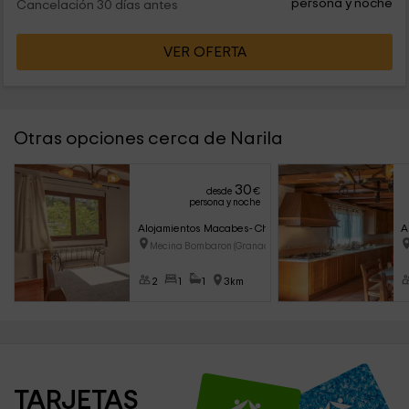
persona y noche
Cancelación 30 días antes
VER OFERTA
Otras opciones cerca de Narila
30
desde
€
persona y noche
Alojamientos Macabes- Chaparro
A
Mecina Bombaron (Granada)
2
1
1
3km
TARJETAS 