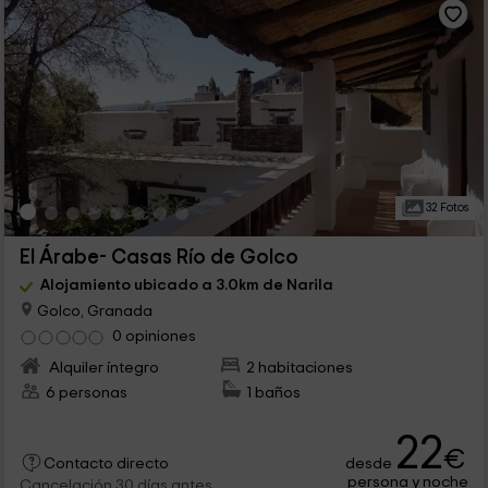
32 Fotos
El Árabe- Casas Río de Golco
Alojamiento ubicado a 3.0km de Narila
Golco, Granada
0 opiniones
Alquiler íntegro
2 habitaciones
6 personas
1 baños
22
€
desde
Contacto directo
persona y noche
Cancelación 30 días antes