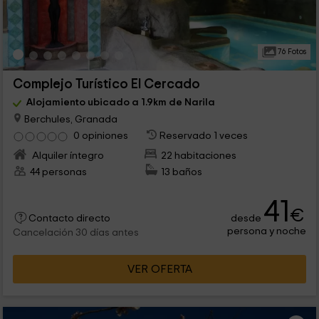
76 Fotos
Complejo Turístico El Cercado
Alojamiento ubicado a 1.9km de Narila
Berchules, Granada
0 opiniones
Reservado 1 veces
Alquiler íntegro
22 habitaciones
44 personas
13 baños
41
€
desde
Contacto directo
persona y noche
Cancelación 30 días antes
VER OFERTA