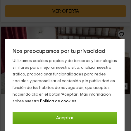
VER OFERTA
Nos preocupamos por tu privacidad
Utilizamos cookies propias y de terceros y tecnologías
similares para mejorar nuestro sitio, analizar nuestro
tráfico, proporcionar funcionalidades para redes
sociales y personalizar el contenido y la publicidad en
15 Fotos
función de tus hábitos de navegación, que aceptas
haciendo clic en el botón 'Aceptar'. Más información
Apartamento Las Golondrinas
sobre nuestra
Política de cookies.
Alojamiento ubicado a 1.3km de Narila
Lobras, Granada
Aceptar
0 opiniones
Alquiler íntegro
1 habitaciones