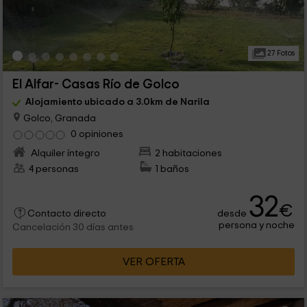
27 Fotos
El Alfar- Casas Río de Golco
Alojamiento ubicado a 3.0km de Narila
Golco, Granada
0 opiniones
Alquiler íntegro
2 habitaciones
4 personas
1 baños
32
€
desde
Contacto directo
persona y noche
Cancelación 30 días antes
VER OFERTA