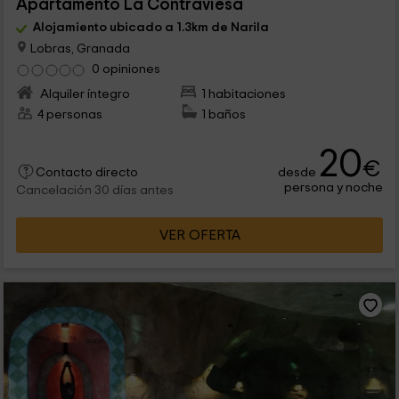
Apartamento La Contraviesa
Alojamiento ubicado a 1.3km de Narila
Lobras, Granada
0 opiniones
Alquiler íntegro
1 habitaciones
4 personas
1 baños
20
€
desde
Contacto directo
persona y noche
Cancelación 30 días antes
VER OFERTA