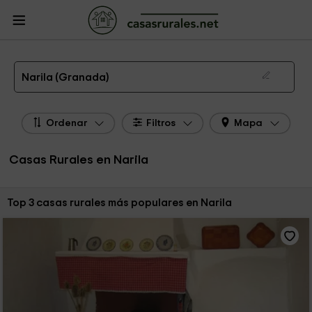
CasasRurales.net
Casas Rurales
Casas Rurales Andalucía
Casas Rurales
Granada
Casas Rurales Narila
Las 3 mejores casas rurales en Narila de 2026
Narila (Granada)
Ordenar
Filtros
Mapa
Casas Rurales en Narila
Ordenar por:
Top 3 casas rurales más populares en Narila