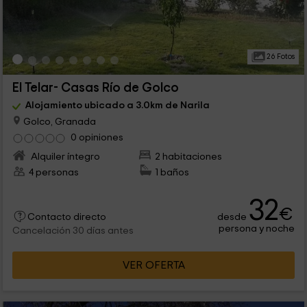
26 Fotos
El Telar- Casas Río de Golco
Alojamiento ubicado a 3.0km de Narila
Golco, Granada
0 opiniones
Alquiler íntegro
2 habitaciones
4 personas
1 baños
32
€
desde
Contacto directo
persona y noche
Cancelación 30 días antes
VER OFERTA