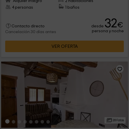
Alquiler íntegro
2 habitaciones
4 personas
1 baños
32
€
desde
Contacto directo
persona y noche
Cancelación 30 días antes
VER OFERTA
28 Fotos