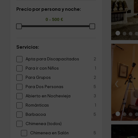
‹
Precio por persona y noche:
Servicios:
Apta para Discapacitados
2
Para ir con Niños
1
Para Grupos
2
‹
Para Dos Personas
5
Abierto en Nochevieja
3
Románticas
1
Barbacoa
5
Chimenea (todos)
Chimenea en Salón
5