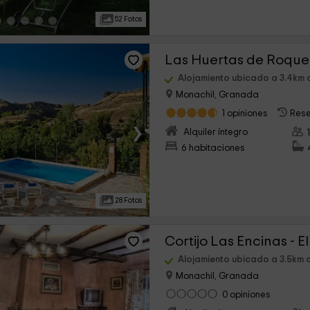
52 Fotos
Las Huertas de Roque
Alojamiento ubicado a 3.4km 
Monachil, Granada
1 opiniones
Rese
›
Alquiler íntegro
6 habitaciones
28 Fotos
Cortijo Las Encinas - 
Alojamiento ubicado a 3.5km 
Monachil, Granada
0 opiniones