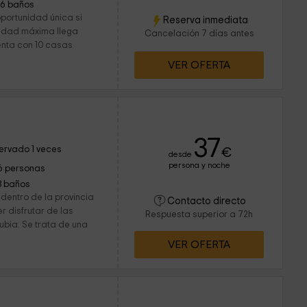
16 baños
oportunidad única si
Reserva inmediata
cidad máxima llega
Cancelación 7 días antes
enta con 10 casas
VER OFERTA
37
ervado 1 veces
€
desde
persona y noche
6 personas
3 baños
dentro de la provincia
Contacto directo
 disfrutar de las
Respuesta superior a 72h
ubia. Se trata de una
VER OFERTA