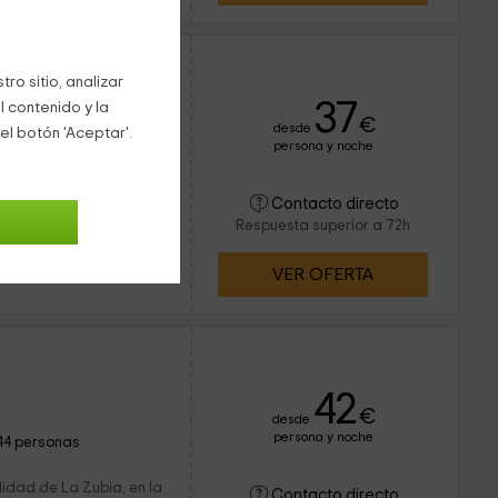
bra
ro sitio, analizar
37
l contenido y la
€
desde
el botón 'Aceptar'.
persona y noche
12 personas
5 baños
localidad de La Zubia,
Contacto directo
la opción de ser
Respuesta superior a 72h
o contrario, por
VER OFERTA
42
€
desde
persona y noche
44 personas
lidad de La Zubia, en la
Contacto directo