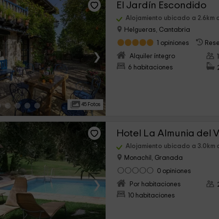
El Jardín Escondido
Alojamiento ubicado a 2.6km 
Helgueras, Cantabria
1 opiniones
Rese
›
Alquiler íntegro
6 habitaciones
45 Fotos
Hotel La Almunia del V
Alojamiento ubicado a 3.0km 
Monachil, Granada
0 opiniones
›
Por habitaciones
10 habitaciones