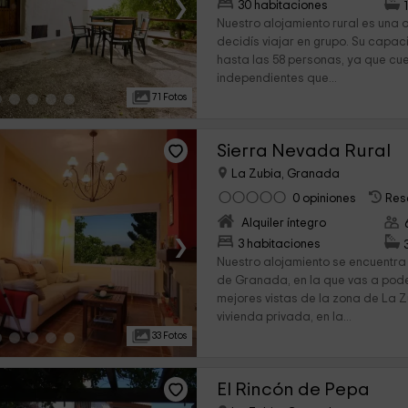
›
30 habitaciones
Nuestro alojamiento rural es una 
decidís viajar en grupo. Su capa
hasta las 58 personas, ya que cu
independientes que...
71 Fotos
Sierra Nevada Rural
La Zubia, Granada
0 opiniones
Res
Alquiler íntegro
›
3 habitaciones
Nuestro alojamiento se encuentra 
de Granada, en la que vas a poder
mejores vistas de la zona de La Z
vivienda privada, en la...
33 Fotos
El Rincón de Pepa