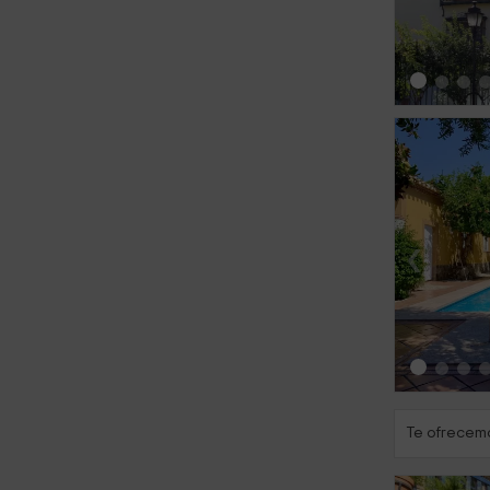
‹
Te ofrecemo