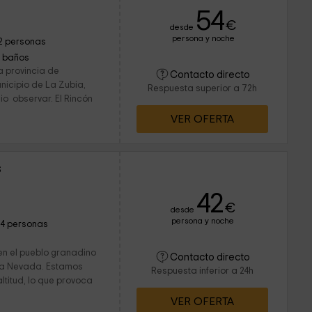
54
€
desde
persona y noche
2 personas
1 baños
a provincia de
Contacto directo
icipio de La Zubia,
Respuesta superior a 72h
io observar. El Rincón
VER OFERTA
s
42
€
desde
persona y noche
14 personas
en el pueblo granadino
Contacto directo
erra Nevada. Estamos
Respuesta inferior a 24h
ltitud, lo que provoca
VER OFERTA