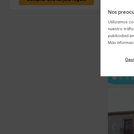
Nos preocu
Utilizamos co
nuestro tráfi
publicidad en
Más informac
‹
Gest
‹