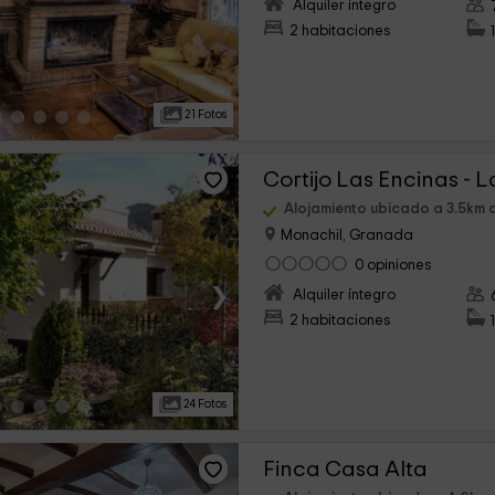
›
Alquiler íntegro
2 habitaciones
21 Fotos
Cortijo Las Encinas - L
Alojamiento ubicado a 3.5km 
Monachil, Granada
0 opiniones
›
Alquiler íntegro
2 habitaciones
24 Fotos
Finca Casa Alta