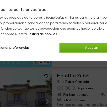
pamos por tu privacidad
Senderos de la Alham
okies propias y de terceros y tecnologías similares para mejorar nuest
La Zubia, Granada
co, proporcionar funcionalidades para redes sociales y personalizar e
0 opiniones
 función de tus hábitos de navegación, que aceptas haciendo clic en 
Por habitaciones
ión sobre nuestra
Política de cookies.
›
4 habitaciones
Nuestra casa rural situada en la 
ionar preferencias
Aceptar
provincia de Granada, posibilita 
arrendada por completo o, en cas
habitaciones independientes. En...
23 Fotos
Hotel La Zubia
La Zubia, Granada
0 opiniones
Por habitaciones
›
12 habitaciones
Este lugar se encuentra en la loca