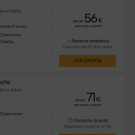
de La Zubia
56
€
desde
persona y noche
rvado 3 veces
12 personas
Reserva inmediata
2 baños
Cancelación 30 días antes
VER OFERTA
alle
de La Zubia
71
€
desde
persona y noche
20 personas
Contacto directo
Respuesta superior a 72h