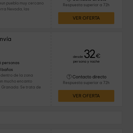
deun pueblo muy cercano
Respuesta superior a 72h
erra Nevada, las
VER OFERTA
anvía
32
€
desde
persona y noche
6 personas
3 baños
 dentro de la zona
Contacto directo
con mucho encanto
Respuesta superior a 72h
e Granada. Se trata de
VER OFERTA