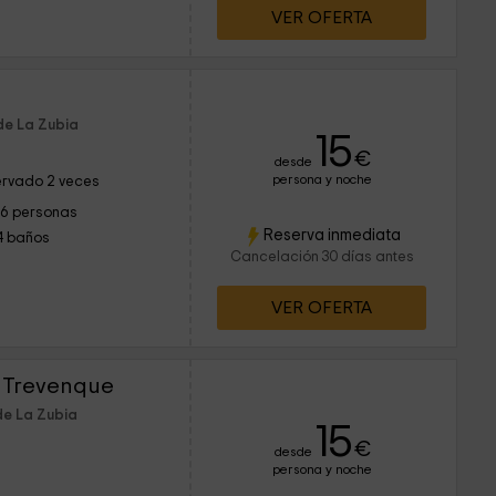
VER OFERTA
de La Zubia
15
€
desde
persona y noche
rvado 2 veces
16 personas
Reserva inmediata
4 baños
Cancelación 30 días antes
VER OFERTA
El Trevenque
de La Zubia
15
€
desde
persona y noche