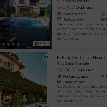
La Zubia, Granada
0 opiniones
Alquiler íntegro
›
1 habitaciones
Esta casa rural está ubicada en l
Granada, concretamente en el mun
donde cada paisaje es un privileg
de Pepa es un...
24 Fotos
El Balcón de las Nieve
La Zubia, Granada
0 opiniones
Por habitaciones
›
10 habitaciones
Nuesto alojamiento se encuentra 
de La Zubia, en el interior de Si
situados a más de mil metros de a
que, desde todo...
86 Fotos