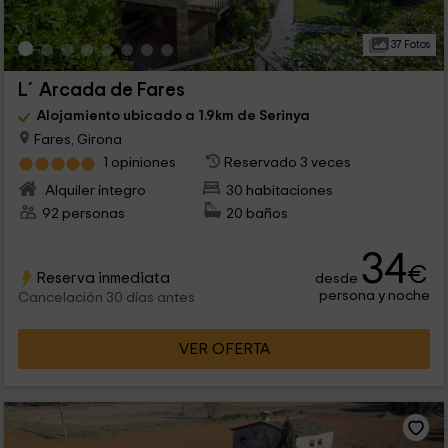
37 Fotos
L´Arcada de Fares
Alojamiento ubicado a 1.9km de Serinya
Fares, Girona
1 opiniones
Reservado 3 veces
Alquiler íntegro
30 habitaciones
92 personas
20 baños
34
€
Reserva inmediata
desde
persona y noche
Cancelación 30 días antes
VER OFERTA