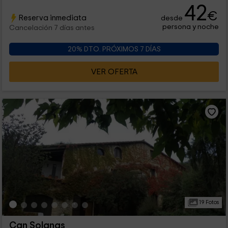
42
€
Reserva inmediata
desde
persona y noche
Cancelación 7 días antes
20% DTO. PRÓXIMOS 7 DÍAS
VER OFERTA
19 Fotos
Can Solanas