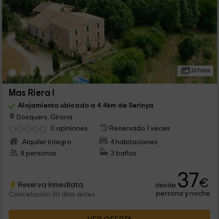
23 Fotos
Mas Riera I
Alojamiento ubicado a 4.4km de Serinya
Dosquers, Girona
0 opiniones
Reservado 1 veces
Alquiler íntegro
4 habitaciones
8 personas
3 baños
37
€
Reserva inmediata
desde
persona y noche
Cancelación 30 días antes