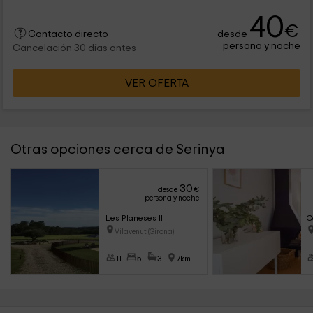
40
€
desde
Contacto directo
persona y noche
Cancelación 30 días antes
VER OFERTA
Otras opciones cerca de Serinya
30
desde
€
persona y noche
Les Planeses II
C
Vilavenut (Girona)
11
5
3
7km