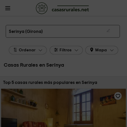
CasasRurales.net
Casas Rurales
Casas Rurales Cataluña
Casas Rurales
Girona
Casas Rurales Serinya
Las 5 mejores casas rurales en Serinya de 2026
Serinya (Girona)
Ordenar
Filtros
Mapa
Casas Rurales en Serinya
Ordenar por:
Top 5 casas rurales más populares en Serinya