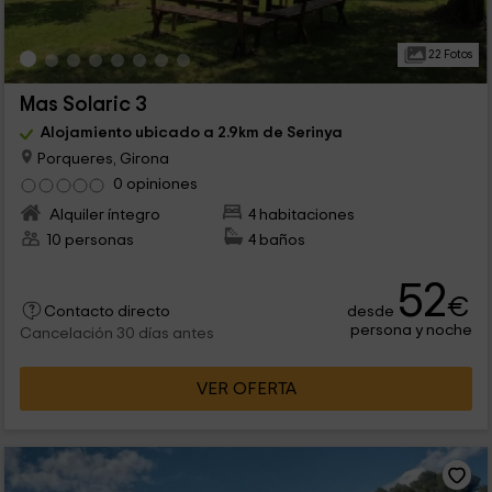
22 Fotos
Mas Solaric 3
Alojamiento ubicado a 2.9km de Serinya
Porqueres, Girona
0 opiniones
Alquiler íntegro
4 habitaciones
10 personas
4 baños
52
€
desde
Contacto directo
persona y noche
Cancelación 30 días antes
VER OFERTA