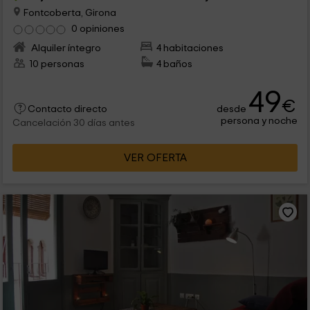
Fontcoberta, Girona
0 opiniones
Alquiler íntegro
4 habitaciones
10 personas
4 baños
49
€
desde
Contacto directo
persona y noche
Cancelación 30 días antes
VER OFERTA