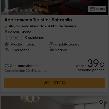
16 Fotos
Apartaments Turistics Saltarello
Alojamiento ubicado a 4.8km de Serinya
Besalu, Girona
0 opiniones
Alquiler íntegro
6 habitaciones
14 personas
4 baños
39
€
desde
Contacto directo
persona y noche
Cancelación 30 días antes
VER OFERTA