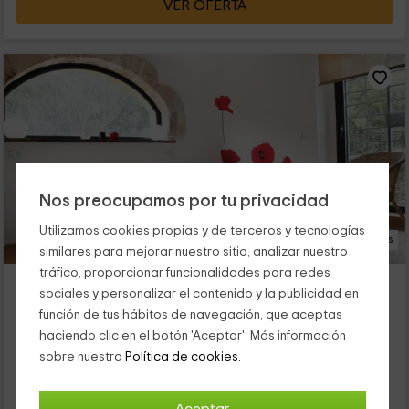
VER OFERTA
Nos preocupamos por tu privacidad
Utilizamos cookies propias y de terceros y tecnologías
19 Fotos
similares para mejorar nuestro sitio, analizar nuestro
tráfico, proporcionar funcionalidades para redes
Mas Martís
sociales y personalizar el contenido y la publicidad en
Serinya, Girona
función de tus hábitos de navegación, que aceptas
0 opiniones
haciendo clic en el botón 'Aceptar'. Más información
Por habitaciones
5 habitaciones
sobre nuestra
Política de cookies.
12 personas
5 baños
Nuestra casa está situada en las afueras de Seriñá, una