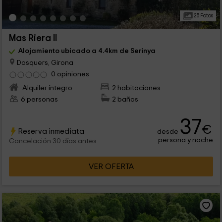
25 Fotos
Mas Riera II
Alojamiento ubicado a 4.4km de Serinya
Dosquers, Girona
0 opiniones
Alquiler íntegro
2 habitaciones
6 personas
2 baños
37
€
Reserva inmediata
desde
persona y noche
Cancelación 30 días antes
VER OFERTA