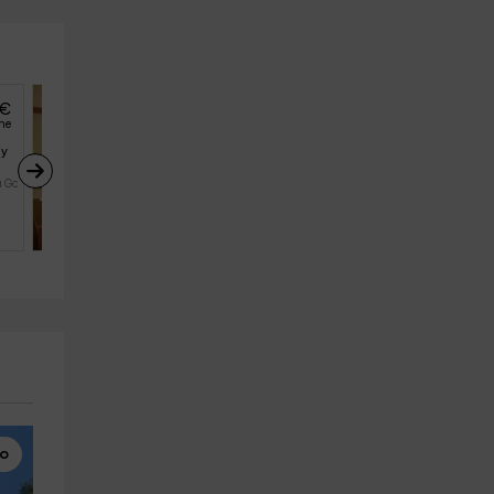
30
€
desde
€
persona y noche
he
Feel La Gomera- 
y 
Apartamento en Casco 
Histórico
a Gomer
San Sebastian Gomera (La Gomer
2
1
1
mo
Senderismo
Alquiler de Barcos