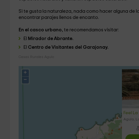
Si te gusta la naturaleza, nada como hacer alguna de l
encontrar parajes llenos de encanto.
En el casco urbano,
te recomendamos visitar:
El
Mirador de Abrante.
El
Centro de Visitantes del Garajonay.
Casas Rurales Agulo
+
−
Feel La
Agulo, 