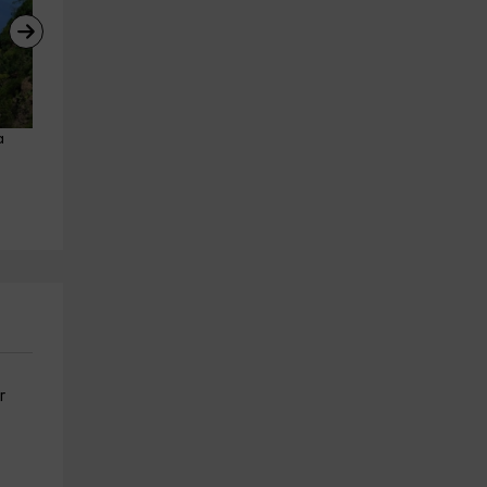
a 
Excursión de senderismo Flex 
Alquiler zodiac Rib 430 Playa
en La Gomera
de Santiago 3 o 5 h
Valle Gran Rey
Playa De Santiago
13.7 km
16.8 km
a partir de 32€
a partir de 110€
r