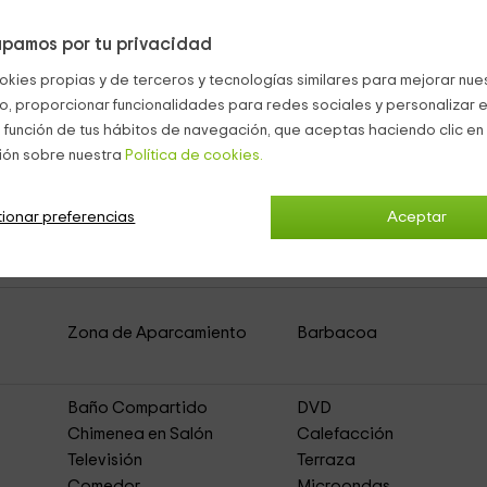
pamos por tu privacidad
ra disfrutar.
okies propias y de terceros y tecnologías similares para mejorar nuest
co, proporcionar funcionalidades para redes sociales y personalizar e
 función de tus hábitos de navegación, que aceptas haciendo clic en 
ión sobre nuestra
Política de cookies.
Holiday House Cruz de Tierno
ionar preferencias
(Casa Rural de
Aceptar
Zona de Aparcamiento
Barbacoa
Baño Compartido
DVD
Chimenea en Salón
Calefacción
Televisión
Terraza
Comedor
Microondas