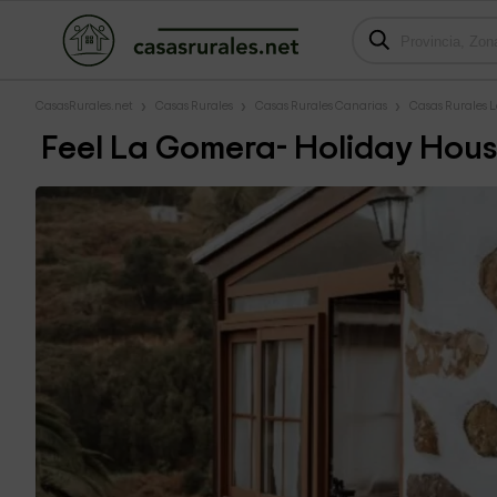
CasasRurales.net
Casas Rurales
Casas Rurales Canarias
Casas Rurales 
Feel La Gomera- Holiday Hous