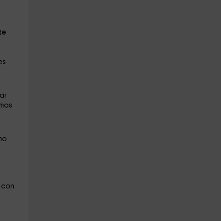
te
es
ar
emos
mo
con