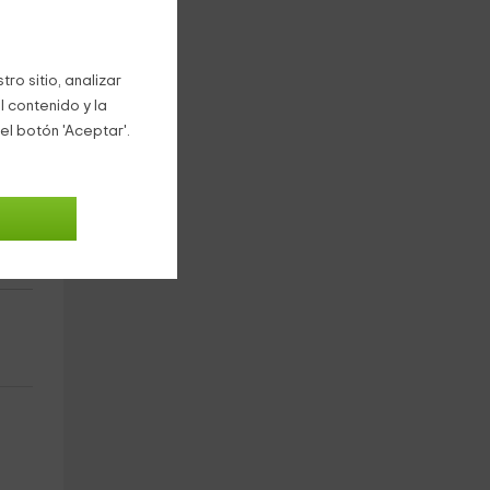
ro sitio, analizar
l contenido y la
el botón 'Aceptar'.