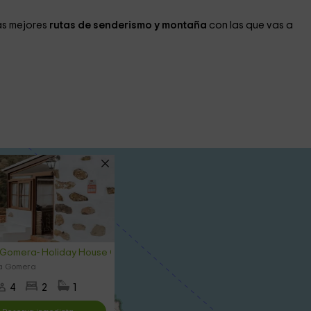
as mejores
rutas de senderismo y montaña
con las que vas a
 Gomera- Holiday House Cruz de Tierno
La Gomera
4
2
1