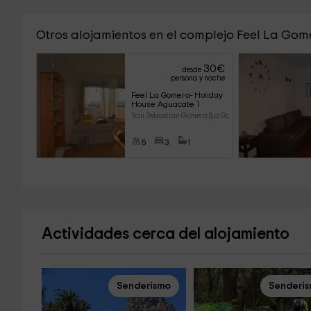
Otros alojamientos en el complejo Feel La Gom
30
€
desde
persona y noche
Feel La Gomera- Holiday 
House Aguacate 1
San Sebastian Gomera (La Gomer
5
3
1
Actividades cerca del alojamiento
Senderismo
Senderi