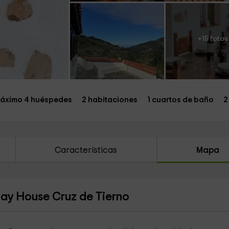
+15 fotos
áximo 4 huéspedes
2 habitaciones
1 cuartos de baño
2
Características
Mapa
day House Cruz de Tierno