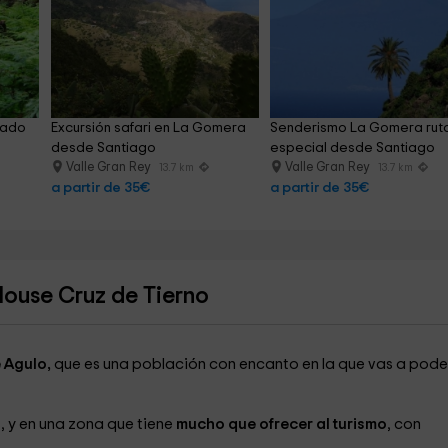
tado 
Excursión safari en La Gomera 
Senderismo La Gomera rut
desde Santiago
especial desde Santiago
Valle Gran Rey
Valle Gran Rey
13.7 km
13.7 km
a partir de 35€
a partir de 35€
House Cruz de Tierno
 Agulo,
que es una población con encanto en la que vas a pode
 y en una zona que tiene
mucho que ofrecer al turismo
, con