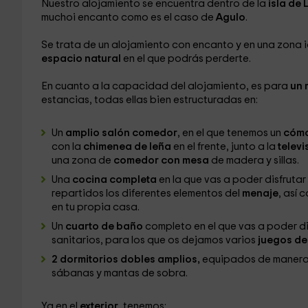
Nuestro alojamiento se encuentra dentro de la
isla de
muchoi encanto como es el caso de
Agulo
.
Se trata de un alojamiento con encanto y en una zona i
espacio natural
en el que podrás perderte.
En cuanto a la capacidad del alojamiento, es para
un 
estancias, todas ellas bien estructuradas en:
Un
amplio salón comedor
, en el que tenemos un
cóm
con la
chimenea de leña
en el frente, junto a la
televi
una zona de
comedor con mesa
de madera y sillas.
Una
cocina completa
en la que vas a poder disfruta
repartidos los diferentes elementos del
menaje
, así 
en tu propia casa.
Un
cuarto de baño
completo en el que vas a poder di
sanitarios, para los que os dejamos varios
juegos de 
2 dormitorios dobles amplios,
equipados de manera
sábanas y mantas de sobra.
Ya en el
exterior
, tenemos: