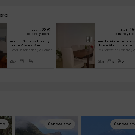
era
28
€
25
desde
desde
persona y noche
persona y noc
Feel La Gomera- Holiday 
Feel La Gomera- Holida
House Always Sun
House Atlantic Route
Playa De Santiago (La Gomera)
San Sebastian Gomera (L
2
1
1
5
3
2
smo
Senderismo
Senderis