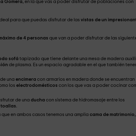
 La Gomera,
en la que vas a poder disfrutar de poblaciones con
deal para que puedas disfrutar de las
vistas de un impresionan
máximo de 4 personas
que van a poder disfrutar de las siguient
odo sofá
tapizado que tiene delante una mesa de madera auxili
sión
de plasma. Es un espacio agradable en el que también ten
r de una
encimera
con armarios en madera donde se encuentran
como los
electrodomésticos
con los que vas a poder cocinar co
sfrutar de una
ducha
con sistema de hidromasaje entre los
toallas.
 que en ambos casos tenemos una amplia
cama de matrimonio,