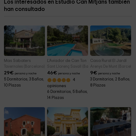
Los interesados en Estudio Can Mitjans también
La Gramanosa
4,4 km
han consultado
Ayuntamiento de Subirats
4,7 km
Mas Sabaters
L'Aviador de Can Ton
Casa Rural El Jardí
Tavernoles (Barcelona)
Sant Llorenç Savall (Barcelona)
Arenys De Munt (Barcelon
29
€
46
€
9
€
persona y noche
persona y noche
persona y noche
5 Dormitorios, 3 Baños,
3 Dormitorios, 2 Baños,
4
10 Plazas
8 Plazas
opiniones
6 Dormitorios, 5 Baños,
14 Plazas