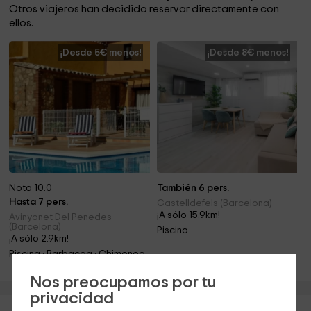
Otros viajeros han decidido reservar directamente con
ellos.
¡Desde 5€ menos!
¡Desde 8€ menos!
Nota 10.0
También 6 pers.
Hasta 7 pers.
Castelldefels (Barcelona)
¡A sólo 15.9km!
Avinyonet Del Penedes
(Barcelona)
Piscina
¡A sólo 2.9km!
Piscina · Barbacoa · Chimenea
Nos preocupamos por tu
privacidad