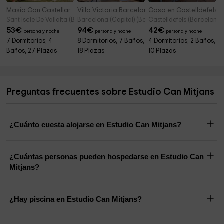
Masía Can Castellar
Villa Victoria Barcelona
Casa en Castelldefels a
Sant Iscle De Vallalta (Barcelona)
Barcelona (Capital) (Barcelona)
Castelldefels (Barcelona)
53
€
94
€
42
€
persona y noche
persona y noche
persona y noche
7 Dormitorios, 4
8 Dormitorios, 7 Baños,
4 Dormitorios, 2 Baños,
Baños, 27 Plazas
18 Plazas
10 Plazas
Preguntas frecuentes sobre Estudio Can Mitjans
¿Cuánto cuesta alojarse en Estudio Can Mitjans?
¿Cuántas personas pueden hospedarse en Estudio Can
Mitjans?
¿Hay piscina en Estudio Can Mitjans?