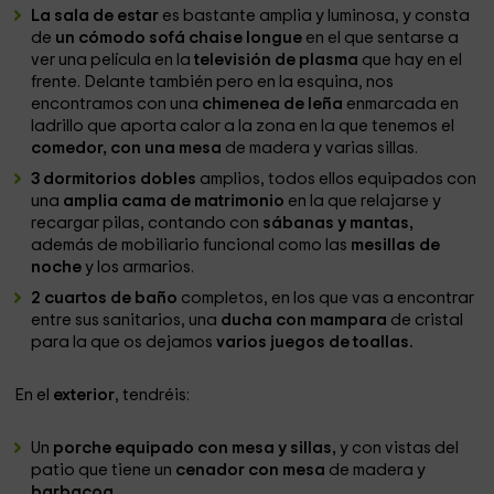
La sala de estar
es bastante amplia y luminosa, y consta
de
un cómodo sofá chaise longue
en el que sentarse a
ver una película en la
televisión de plasma
que hay en el
frente. Delante también pero en la esquina, nos
encontramos con una
chimenea de leña
enmarcada en
ladrillo que aporta calor a la zona en la que tenemos el
comedor, con una mesa
de madera y varias sillas.
3 dormitorios dobles
amplios, todos ellos equipados con
una
amplia cama de matrimonio
en la que relajarse y
recargar pilas, contando con
sábanas y mantas,
además de mobiliario funcional como las
mesillas de
noche
y los armarios.
2 cuartos de baño
completos, en los que vas a encontrar
entre sus sanitarios, una
ducha con mampara
de cristal
para la que os dejamos
varios juegos de toallas.
En el
exterior
, tendréis:
Un
porche equipado con mesa y sillas,
y con vistas del
patio que tiene un
cenador con mesa
de madera y
barbacoa
.