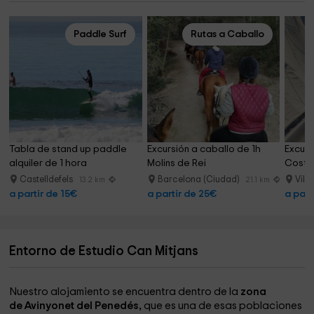
Paddle Surf
Rutas a Caballo
Tabla de stand up paddle 
Excursión a caballo de 1h 
Excurs
alquiler de 1 hora
Molins de Rei
Costa
Castelldefels
Barcelona (Ciudad)
Vila
13.2 km
21.1 km
a partir de 15€
a partir de 25€
a part
Entorno de Estudio Can Mitjans
Nuestro alojamiento se encuentra dentro de la
zona
de Avinyonet del Penedés,
que es una de esas poblaciones