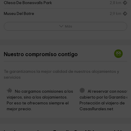
Olesa De Bonesvalls Park
2,8 km
Museu Del Batre
2,9 km
Parròquia de Sant Salvador
3,0 km
Más
Manel Y Mercedes
3,0 km
Iglesia de Sant Joan Baptista
3,3 km
Nuestro compromiso contigo
Parròquia de Sant Joan
3,3 km
Ayuntamiento de Olesa de Bonesvalls
3,3 km
Te garantizamos la mejor calidad de nuestros alojamientos y
servicios
Parròquia de Sant Pere i Sant Fèlix
3,5 km
Barbacoa Pla de la Creu
3,7 km
No cargamos comisiones a los 
Al reservar con nosotr
viajeros, sino a los alojamientos. 
cubierto por la Garantía de
Puig de la Mola
3,9 km
Por eso te ofrecemos siempre el 
Protección al viajero de 
mejor precio.
CasasRurales.net
Iglesia de Santa Anna
4,2 km
Ayuntamiento De Olivella
4,3 km