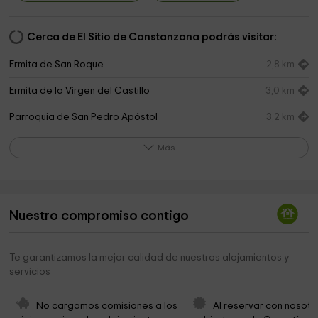
Cerca de El Sitio de Constanzana podrás visitar:
Ermita de San Roque
2,8 km
Ermita de la Virgen del Castillo
3,0 km
Parroquia de San Pedro Apóstol
3,2 km
Ayuntamiento de Bernardos
3,3 km
Más
Ermita del Cristo del Humilladero
3,8 km
Cementerio de Miguelañez
4,1 km
Nuestro compromiso contigo
Iglesia Nuestra Señora de la Asunción
4,3 km
Ayuntamiento de Migueláñez
4,3 km
Te garantizamos la mejor calidad de nuestros alojamientos y
servicios
Pinar De Miguelañez
4,3 km
Ermita del Humilladero
4,3 km
No cargamos comisiones a los 
Al reservar con nosotr