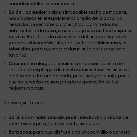
variado
mobiliario en madera
.
Salón – comedor
: bajo un impecable techo de madera,
nos situamos en el espacio más amplio de la casa. La
mesa donde sentarse a comer, hábil para todos los
habitantes de la casa, se sitúa bajo una
rústica lámpara
de vela
. El resto de la estancia se define por sus grandes
y confortables
sofás
, situados junto a la
chimenea y la
televisión
, para que no pierdas minuto de tu programa
favorito.
Cocina:
una alargada
encimera
sirve como punto de
partida al despliegue de
electrodomésticos
. En nuestra
cocina no te faltará de nada, pues incluye menaje, por lo
que no tendrás excusas para la preparación de tus
mejores recetas.
Y ahora, su exterior:
Jardín
: con
mobiliario de jardín
, ideal para disfrutar del
aire fresco y puro, libre de contaminación.
Barbacoa
: para que disfrutéis de un cochinillo o cordero