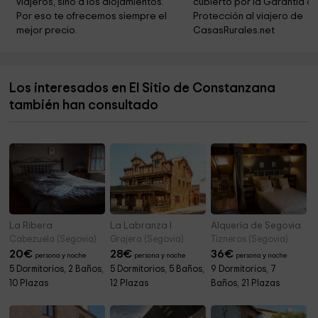
viajeros, sino a los alojamientos. 
cubierto por la Garantía de
Cementerio Miguelañez
4,4 km
Por eso te ofrecemos siempre el 
Protección al viajero de 
mejor precio.
CasasRurales.net
Parque de Juanje
4,5 km
Ermita de Santa Inés
5,3 km
Los interesados en El Sitio de Constanzana
Ayuntamiento de Domingo García
5,4 km
también han consultado
Iglesia de Santa Cecilia
5,5 km
La Ribera
La Labranza I
Alquería de Segovia
Cabezuela (Segovia)
Grajera (Segovia)
Tizneros (Segovia)
20
€
28
€
36
€
persona y noche
persona y noche
persona y noche
5 Dormitorios, 2 Baños,
5 Dormitorios, 5 Baños,
9 Dormitorios, 7
10 Plazas
12 Plazas
Baños, 21 Plazas