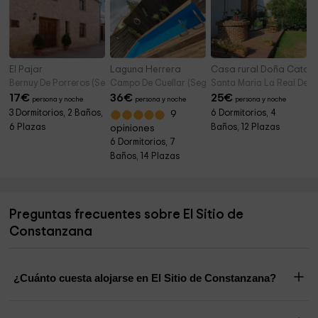
El Pajar
Laguna Herrera
Casa rural Doña Catali
Bernuy De Porreros (Segovia)
Campo De Cuellar (Segovia)
Santa Maria La Real De N
17
€
36
€
25
€
persona y noche
persona y noche
persona y noche
3 Dormitorios, 2 Baños,
6 Dormitorios, 4
9
6 Plazas
Baños, 12 Plazas
opiniones
6 Dormitorios, 7
Baños, 14 Plazas
Preguntas frecuentes sobre El Sitio de
Constanzana
¿Cuánto cuesta alojarse en El Sitio de Constanzana?