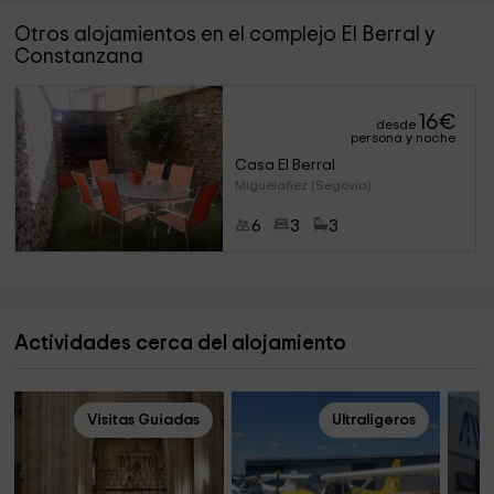
Otros alojamientos en el complejo El Berral y
Constanzana
16
€
desde
persona y noche
Casa El Berral
Miguelañez (Segovia)
6
3
3
Actividades cerca del alojamiento
Visitas Guiadas
Ultraligeros