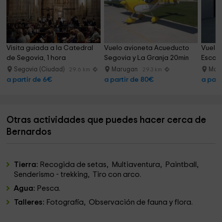
Visita guiada a la Catedral 
Vuelo avioneta Acueducto 
Vuelo 
de Segovia, 1 hora
Segovia y La Granja 20min
Escori
Segovia (Ciudad)
Marugan
Mar
29.6 km
29.3 km
a partir de 6€
a partir de 80€
a part
Otras actividades que puedes hacer cerca de
Bernardos
Tierra:
Recogida de setas, Multiaventura, Paintball,
Senderismo - trekking, Tiro con arco.
Agua:
Pesca.
Talleres:
Fotografía, Observación de fauna y flora.