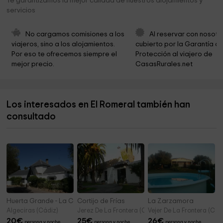
Te garantizamos la mejor calidad de nuestros alojamientos y
servicios
Cementerio Municipal Alcalá De Los Gazules
18,0 km
Alameda
18,1 km
No cargamos comisiones a los 
Al reservar con nosotr
viajeros, sino a los alojamientos. 
cubierto por la Garantía de
Parroquia de San Jorge
18,1 km
Por eso te ofrecemos siempre el 
Protección al viajero de 
mejor precio.
CasasRurales.net
Ayuntamiento de Alcalá de los Gazules
18,1 km
Ayuntamiento-Alcaldía
18,7 km
Los interesados en El Romeral también han
Cementerio Viejo
19,8 km
consultado
La Suara
19,9 km
Huerta Grande - La Casa del Espía
Cortijo de Frías
La Zarzamora
Algeciras (Cádiz)
Jerez De La Frontera (Cádiz)
Vejer De La Frontera (Cád
20
€
25
€
26
€
persona y noche
persona y noche
persona y noche