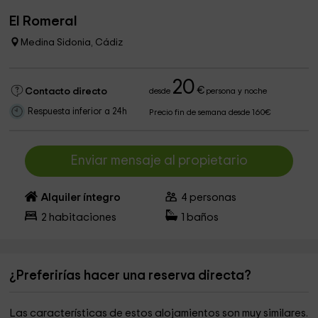
El Romeral
Medina Sidonia, Cádiz
20
€
Contacto directo
desde
persona y noche
Respuesta inferior a 24h
Precio fin de semana desde 160€
Enviar mensaje al propietario
Alquiler íntegro
4
personas
2
habitaciones
1
baños
¿Preferirías hacer una reserva directa?
Las características de estos alojamientos son muy similares.