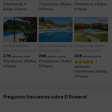
4 Dormitorios, 4
7 Dormitorios, 3 Baños,
3 Dormitorios, 2 Baños,
Baños, 11 Plazas
14 Plazas
6 Plazas
Casa El Mimbral
Casa La Fresneda Ubrique
El Puerto del Timón
Vejer De La Frontera (Cádiz)
Ubrique (Cádiz)
Villamartin (Cádiz)
37
€
25
€
20
€
persona y noche
persona y noche
persona y noche
3 Dormitorios, 2 Baños,
4 Dormitorios, 2 Baños,
1
6 Plazas
10 Plazas
opiniones
6 Dormitorios, 3 Baños,
14 Plazas
Preguntas frecuentes sobre El Romeral