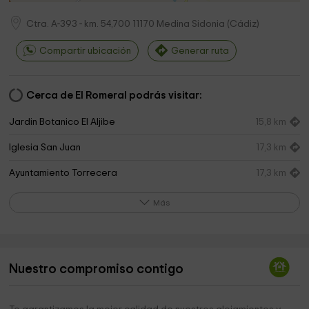
Ctra. A-393 - km. 54,700
11170
Medina Sidonia
(
Cádiz
)
Compartir ubicación
Generar ruta
Cerca de El Romeral podrás visitar:
Jardin Botanico El Aljibe
15,8 km
Iglesia San Juan
17,3 km
Ayuntamiento Torrecera
17,3 km
Las Peñas
17,8 km
Más
Ayuntamiento De Alcalá De Los Gazules
18,0 km
Park
18,0 km
Nuestro compromiso contigo
Estatua en honor de Félix Rodriguez de la Fuente
18,0 km
Iglesia Parroquial de San Jorge
18,0 km