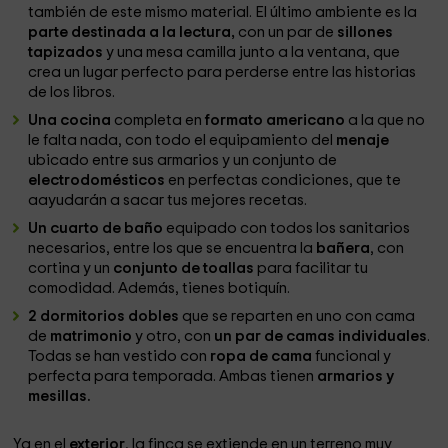
también de este mismo material. El último ambiente es la
parte destinada a la lectura,
con un par de
sillones
tapizados
y una mesa camilla junto a la ventana, que
crea un lugar perfecto para perderse entre las historias
de los libros.
Una cocina
completa en
formato americano
a la que no
le falta nada, con todo el equipamiento del
menaje
ubicado entre sus armarios y un conjunto de
electrodomésticos
en perfectas condiciones, que te
aayudarán a sacar tus mejores recetas.
Un cuarto de baño
equipado con todos los sanitarios
necesarios, entre los que se encuentra la
bañera
, con
cortina y un
conjunto de toallas
para facilitar tu
comodidad. Además, tienes botiquín.
2 dormitorios dobles
que se reparten en uno con cama
de
matrimonio
y otro, con
un par de camas individuales
.
Todas se han vestido con
ropa de cama
funcional y
perfecta para temporada. Ambas tienen
armarios y
mesillas.
Ya en el
exterior
, la finca se extiende en un terreno muy