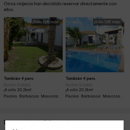
Otros viajeros han decidido reservar directamente con
ellos.
¡Sólo 12€ más!
¡Sólo 12€ más!
También 4 pers.
También 4 pers.
Roche (Cádiz)
Roche (Cádiz)
¡A sólo 20.2km!
¡A sólo 20.2km!
Piscina · Barbacoa · Mascotas · Chimenea
Piscina · Barbacoa · Mascotas · Chimenea
Descripción de El Romeral