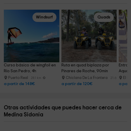
Windsurf
Quads
Curso básico de wingfoil en 
Ruta en quad biplaza por 
Entrad
Río San Pedro, 4h
Pinares de Roche, 90min
Aqual
Puerto Real
Chiclana De La Frontera
El P
28.1 km
21.6 km
a partir de 148€
a partir de 120€
a part
Otras actividades que puedes hacer cerca de
Medina Sidonia