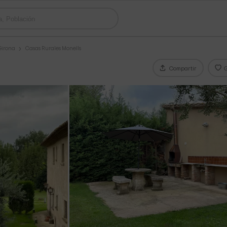
Girona
Casas Rurales Monells
Compartir