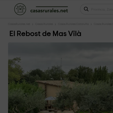
CasasRurales.net
Casas Rurales
Casas Rurales Cataluña
Casas Rurales 
El Rebost de Mas Vilà