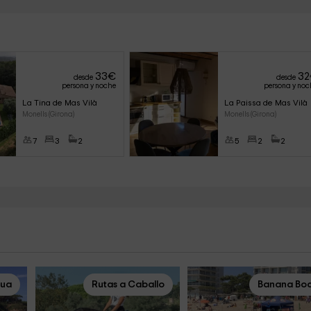
33
€
32
desde
desde
persona y noche
persona y noc
La Tina de Mas Vilà	
La Paissa de Mas Vilà
Monells (Girona)
Monells (Girona)
7
3
2
5
2
2
gua
Rutas a Caballo
Banana Bo