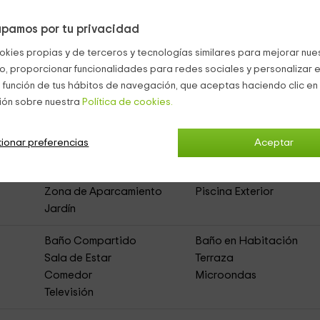
pamos por tu privacidad
okies propias y de terceros y tecnologías similares para mejorar nuest
co, proporcionar funcionalidades para redes sociales y personalizar e
 función de tus hábitos de navegación, que aceptas haciendo clic en 
ión sobre nuestra
Política de cookies.
Vilà
(Casa Rural de Alquiler Íntegro)
ionar preferencias
Aceptar
is
Zona de Aparcamiento
Piscina Exterior
Jardín
Baño Compartido
Baño en Habitación
Sala de Estar
Terraza
Comedor
Microondas
Televisión