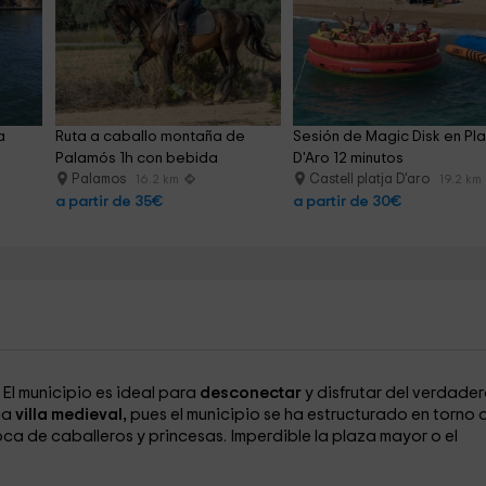
a 
Ruta a caballo montaña de 
Sesión de Magic Disk en Pla
Palamós 1h con bebida
D'Aro 12 minutos
Palamos
Castell platja D'aro
16.2 km
19.2 km
a partir de 35€
a partir de 30€
 El municipio es ideal para
desconectar
y disfrutar del verdade
ua
villa medieval,
pues el municipio se ha estructurado en torno a
a de caballeros y princesas. Imperdible la plaza mayor o el