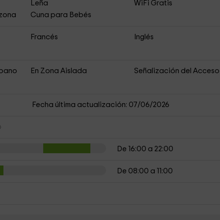
s
Leña
WiFi Gratis
 zona
Cuna para Bebés
Francés
Inglés
rbano
En Zona Aislada
Señalización del Acceso
Fecha última actualización: 07/06/2026
De 16:00 a 22:00
De 08:00 a 11:00