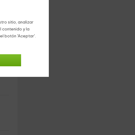
ro sitio, analizar
l contenido y la
el botón 'Aceptar'.