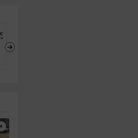
€
he
at
Rutas a Caballo
Barranquismo