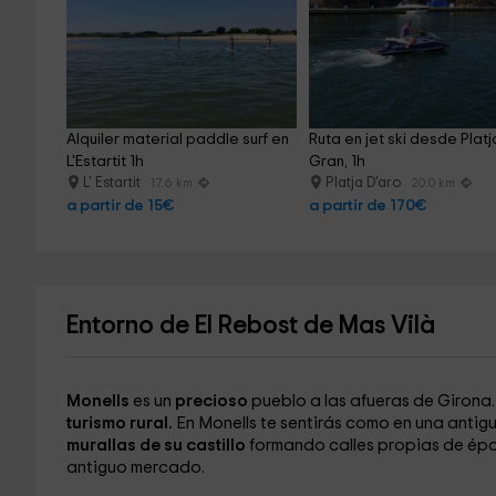
Alquiler material paddle surf en 
Ruta en jet ski desde Platj
L'Estartit 1h
Gran, 1h
L' Estartit
Platja D'aro
17.6 km
20.0 km
a partir de 15€
a partir de 170€
Entorno de El Rebost de Mas Vilà
Monells
es un
precioso
pueblo a las afueras de Girona.
turismo rural.
En Monells te sentirás como en una antig
murallas de su castillo
formando calles propias de époc
antiguo mercado.