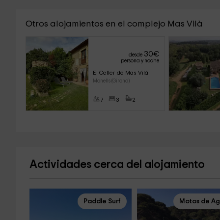
Otros alojamientos en el complejo Mas Vilà
30
€
desde
persona y noche
El Celler de Mas Vilà
Monells (Girona)
7
3
2
Actividades cerca del alojamiento
Paddle Surf
Motos de A