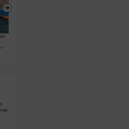
tja 
Ruta a caballo desde Pla de 
Trekking acuático Gorgues d
Martís 2 horas
Canet d'Adri
Serinya
Girona (Ciudad)
29.9 km
15.7 km
a partir de 50€
a partir de 60€
ro
 las