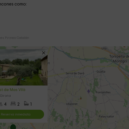
incones como:
es Pirineo Catalán
st de Mas Vilà
 Girona
4
2
1
Reserva inmediata