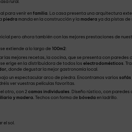
asa rural.
eal para venir en
familia
. La casa presenta una arquitectura exte
la
piedra
manda en la construcción y la
madera
ya da pistas de 
 inicial pero ahora también con las mejores prestaciones de nues
se extiende a lo largo de
100m2
:
nar las mejores recetas, la cocina, que se presenta con paredes 
 se erige en la distribuidora de todos los
electrodomésticos
. Tra
dor
, donde degustar la mejor gastronomía local.
 bajo un espectacular arco de piedra. Encontramos varios
sofás
réis ver vuestras películas favoritas.
 el otro, con 2
camas individuales
. Diseño rústico, con paredes 
liario y madera.
Techos con forma de
bóveda
en ladrillo.
 el sol.