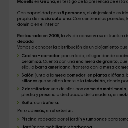
Monells
en
Girona
, es testigo de la presencia de esta c
Con capacidad para
5 personas
, el alojamiento es id
propia de
masía catalana
. Con centenarias paredes, 
dominio en el interior.
Restaurada en 2005
, la vivida conserva su estructura
década
.
Vamos a conocer la distribución de un alojamiento que 
Cocina – comedor
: por un lado, el lugar donde coci
cerámica
. Cuenta con una
encimera de granito
, que
ella, la
barra americana
, frontera con la
mesa come
Salón
: junto a la
mesa comedor
, en
planta diáfana
,
sillones
que se citan frente a la
televisión
, donde pod
2 dormitorios
: uno de ellos con
cama de matrimonio
,
piedra y presencia destacada de la madera, en
mobi
Baño
: con
bañera
.
Pero además, en el
exterior
:
Piscina
: rodeada por el
jardín y tumbonas
para tomar
Jardín
: con
mobiliario y barbacoa.