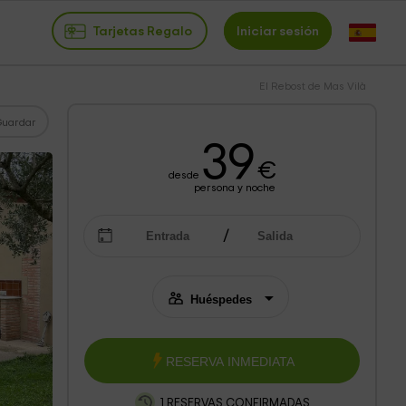
Tarjetas Regalo
Iniciar sesión
El Rebost de Mas Vilà
Guardar
39
€
desde
persona y noche
RESERVA INMEDIATA
1 RESERVAS CONFIRMADAS