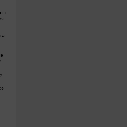
rior
su
tra
de
s
y
de