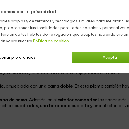
o con
una cama de matrimonio
, de nuevo en la
planta baja
.
pamos por tu privacidad
pleto.
okies propias y de terceros y tecnologías similares para mejorar nuest
iones:
co, proporcionar funcionalidades para redes sociales y personalizar e
con
2 camas individuales.
 función de tus hábitos de navegación, que aceptas haciendo clic en 
da con
2 camas individuales.
ión sobre nuestra
Política de cookies.
on
2 camas individuales.
ionar preferencias
Aceptar
 y está formada por
2 plantas:
ón
y
chimenea
, y una
cocina
funcional equipada con todo lo
io
, amueblado con
una cama doble
. En esta planta también ha
opa de cama.
Además, en el
exterior comparten
las zonas más
 metros cuadrados, una barbacoa cubierta y una piscina priv