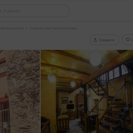
ales Salamanca
Casas Rurales Carpio De Azaba
Compartir