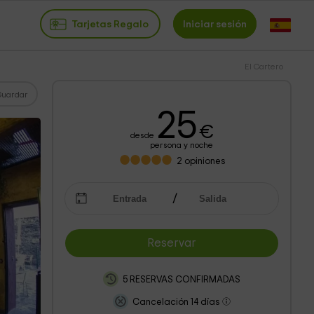
Tarjetas Regalo
Iniciar sesión
El Cartero
Guardar
25
€
desde
persona y noche
2
opiniones
Reservar
5 RESERVAS CONFIRMADAS
Cancelación 14 días