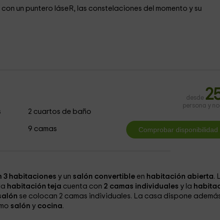
con un puntero láseR, las constelaciones del momento y su
2
desde
persona y n
s
2 cuartos de baño
9 camas
n 3 habitaciones
y un
salón convertible
en
habitación abierta
. 
 la
habitación teja
cuenta con
2 camas individuales
y la
habita
salón
se colocan 2 camas individuales. La casa dispone ademá
omo
salón
y
cocina
.