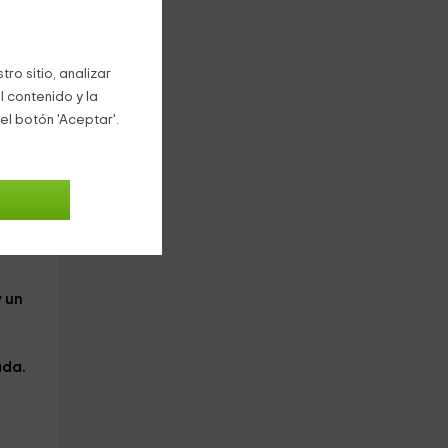
ro sitio, analizar
l contenido y la
el botón 'Aceptar'.
y
un
ada.