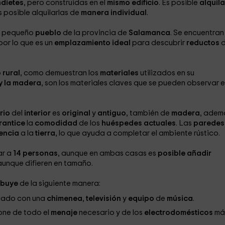
dietes
, pero construidas en el
mismo edificio
. Es posible
alquil
 posible alquilarlas de
manera individual
.
n pequeño
pueblo
de la provincia de
Salamanca
. Se encuentran
 por lo que es un
emplazamiento ideal
para descubrir
reductos
 rural
, como demuestran los
materiales
utilizados en su
, y la madera
, son los materiales claves que se pueden observar 
rio
del
interior
es
original
y
antiguo
, también de
madera
, adem
rantice
la
comodidad
de los
huéspedes actuales
. Las
paredes
rencia
a la
tierra
, lo que ayuda a completar el ambiente rústico.
ar a
14 personas
, aunque en ambas casas es
posible añadir
aunque difieren en tamaño.
ribuye
de la siguiente manera:
pado con una
chimenea
,
televisión
y
equipo
de
música
.
one de todo el
menaje
necesario y de los
electrodomésticos
má