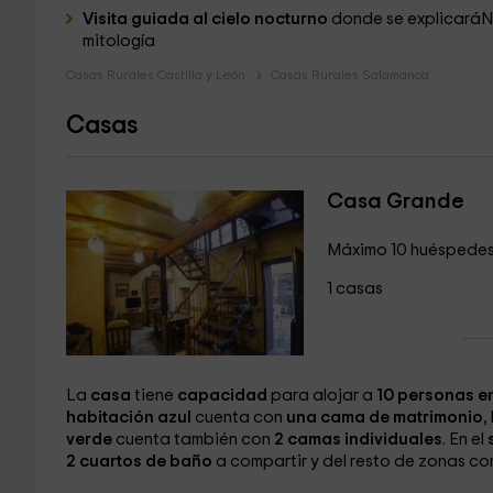
Visita guiada al cielo nocturno
donde se explicaráN 
mitología
Casas Rurales Castilla y León
Casas Rurales Salamanca
Casas
Casa Grande
Máximo 10 huéspede
1 casas
La
casa
tiene
capacidad
para alojar a
10 personas e
habitación azul
cuenta con
una cama de matrimonio
,
verde
cuenta también con
2 camas individuales
. En el
2 cuartos de baño
a compartir y del resto de zonas c