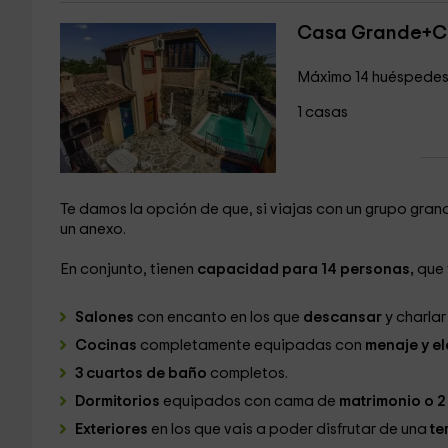
Casa Grande+C
Máximo 14 huéspede
1 casas
Te damos la opción de que, si viajas con un grupo gran
un anexo.
En conjunto, tienen
capacidad para 14 personas,
que 
Salones
con encanto en los que
descansar
y charlar
Cocinas
completamente equipadas con
menaje y el
3 cuartos de baño
completos.
Dormitorios
equipados con cama de
matrimonio o 
Exteriores
en los que vais a poder disfrutar de una
te