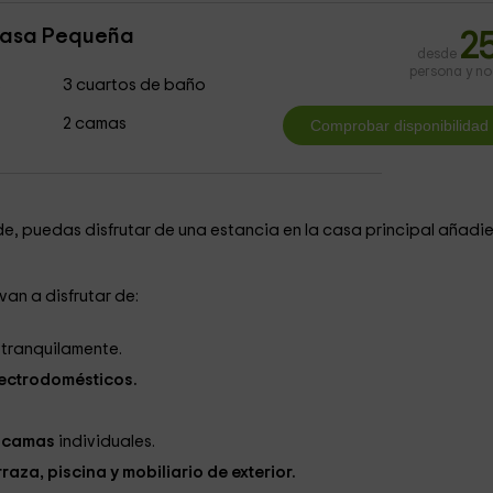
asa Pequeña
2
desde
persona y n
s
3 cuartos de baño
2 camas
de, puedas disfrutar de una estancia en la casa principal añad
van a disfrutar de:
 tranquilamente.
ectrodomésticos.
2 camas
individuales.
rraza, piscina y mobiliario de exterior.