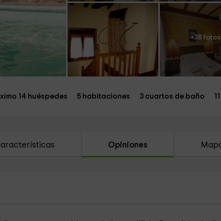
+38 fotos
ximo 14 huéspedes
5 habitaciones
3 cuartos de baño
1
aracterísticas
Opiniones
Map