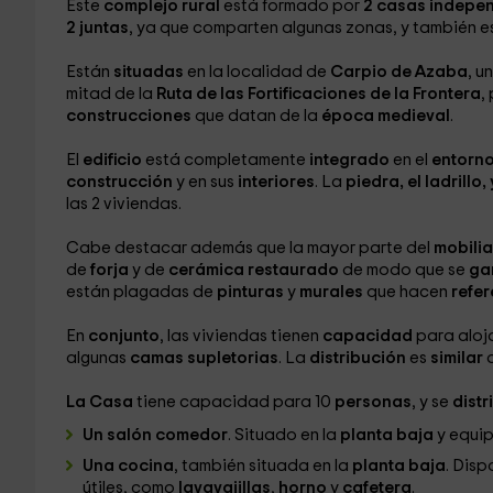
Este
complejo rural
está formado por
2 casas indepen
2
juntas
, ya que comparten algunas zonas, y también es
Están
situadas
en la localidad de
Carpio de Azaba
, u
mitad de la
Ruta de las Fortificaciones de la Frontera
,
construcciones
que datan de la
época medieval
.
El
edificio
está completamente
integrado
en el
entorno
construcción
y en sus
interiores
. La
piedra, el ladrillo
las 2 viviendas.
Cabe destacar además que la mayor parte del
mobilia
de
forja
y de
cerámica restaurado
de modo que se
ga
están plagadas de
pinturas
y
murales
que hacen
refe
En
conjunto
, las viviendas tienen
capacidad
para aloj
algunas
camas
supletorias
. La
distribución
es
similar
La Casa
tiene capacidad para 10
personas
, y se
dist
Un salón comedor
. Situado en la
planta baja
y equi
Una cocina
, también situada en la
planta baja
. Disp
útiles, como
lavavajillas
,
horno
y
cafetera
.