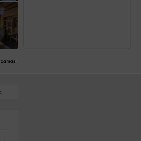
1 camas
a