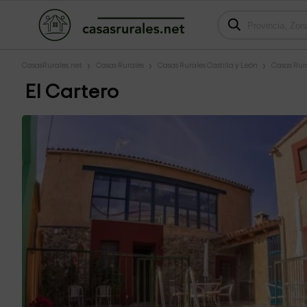
CasasRurales.net
Casas Rurales
Casas Rurales Castilla y León
Casas Rur
El Cartero