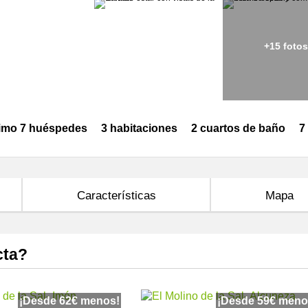
+15 foto
imo 7 huéspedes
3 habitaciones
2 cuartos de baño
7
Características
Mapa
cta?
¡Desde 62€ menos!
¡Desde 59€ meno