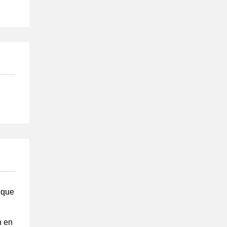
 que
n en