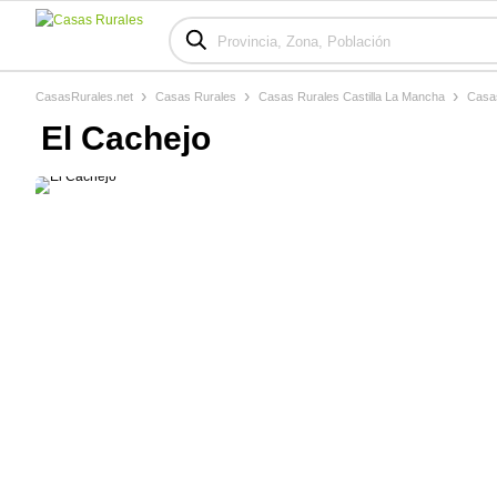
CasasRurales.net
Casas Rurales
Casas Rurales Castilla La Mancha
Casas
El Cachejo