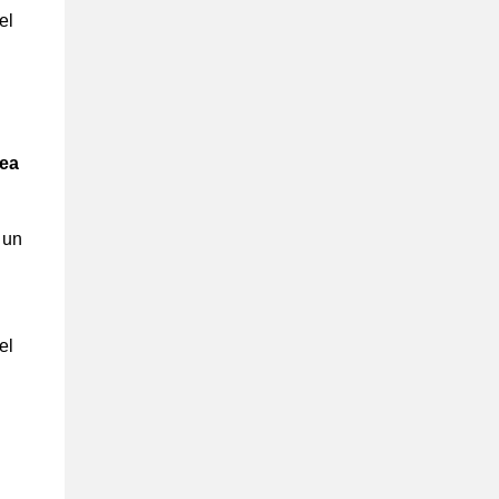
el
ea
 un
el