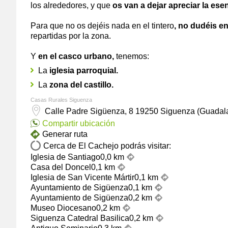
los alrededores, y que
os van a dejar apreciar la esen
Para que no os dejéis nada en el tintero
, no dudéis e
repartidas por la zona.
Y
en el casco urbano,
tenemos:
La
iglesia parroquial.
La
zona del castillo.
Casas Rurales Siguenza
Calle Padre Sigüenza, 8
19250
Siguenza
(
Guadala
Compartir ubicación
Generar ruta
Cerca de El Cachejo podrás visitar:
Iglesia de Santiago
0,0 km
Casa del Doncel
0,1 km
Iglesia de San Vicente Mártir
0,1 km
Ayuntamiento de Sigüenza
0,1 km
Ayuntamiento de Sigüenza
0,2 km
Museo Diocesano
0,2 km
Siguenza Catedral Basilica
0,2 km