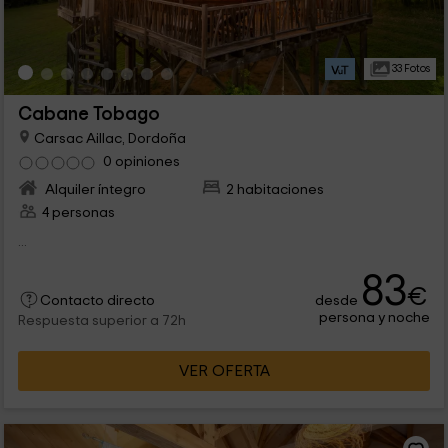
33 Fotos
Cabane Tobago
Carsac Aillac, Dordoña
0 opiniones
Alquiler íntegro
2 habitaciones
4 personas
...
83
€
desde
Contacto directo
persona y noche
Respuesta superior a 72h
VER OFERTA