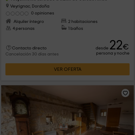
Veyrignac, Dordoña
0 opiniones
Alquiler íntegro
2 habitaciones
4 personas
1 baños
22
€
desde
Contacto directo
persona y noche
Cancelación 30 días antes
VER OFERTA