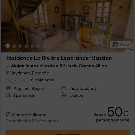
13 Fotos
Résidence La Rivière Espérance- Bastien
Alojamiento ubicado a 3.2km de Carsac Aillac
Veyrignac, Dordoña
0 opiniones
Alquiler íntegro
1 habitaciones
3 personas
1 baños
50
€
desde
Contacto directo
persona y noche
Cancelación 30 días antes