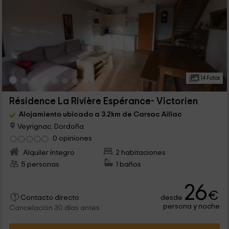
14 Fotos
Résidence La Rivière Espérance- Victorien
Alojamiento ubicado a 3.2km de Carsac Aillac
Veyrignac, Dordoña
0 opiniones
Alquiler íntegro
2 habitaciones
5 personas
1 baños
26
€
desde
Contacto directo
persona y noche
Cancelación 30 días antes