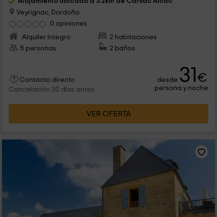
Alojamiento ubicado a 3.2km de Carsac Aillac
Veyrignac, Dordoña
0 opiniones
Alquiler íntegro
2 habitaciones
5 personas
2 baños
31
€
desde
Contacto directo
persona y noche
Cancelación 30 días antes
VER OFERTA