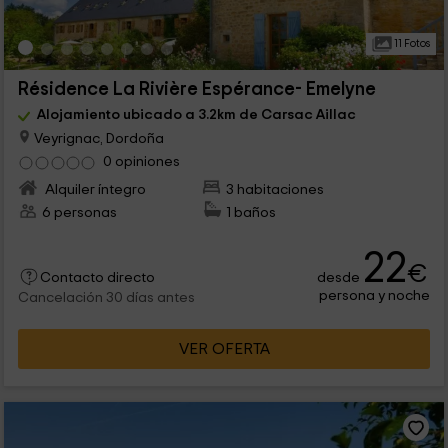
11 Fotos
Résidence La Rivière Espérance- Emelyne
Alojamiento ubicado a 3.2km de Carsac Aillac
Veyrignac, Dordoña
0 opiniones
Alquiler íntegro
3 habitaciones
6 personas
1 baños
22
€
desde
Contacto directo
persona y noche
Cancelación 30 días antes
VER OFERTA