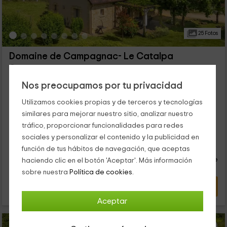
25 Fotos
Domaine de Campagnac- Le Catalpa
Carsac Aillac, Dordoña
0 opiniones
Nos preocupamos por tu privacidad
Alquiler íntegro
4 habitaciones
Utilizamos cookies propias y de terceros y tecnologías
8 personas
4 baños
similares para mejorar nuestro sitio, analizar nuestro
...
tráfico, proporcionar funcionalidades para redes
sociales y personalizar el contenido y la publicidad en
21
€
función de tus hábitos de navegación, que aceptas
desde
Contacto directo
persona y noche
haciendo clic en el botón 'Aceptar'. Más información
Respuesta superior a 72h
sobre nuestra
Política de cookies.
VER OFERTA
Aceptar