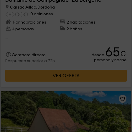
Domaine de Campagnac- La Bergerie
Carsac Aillac, Dordoña
0 opiniones
Por habitaciones
2 habitaciones
4 personas
2 baños
...
65
€
desde
Contacto directo
persona y noche
Respuesta superior a 72h
VER OFERTA