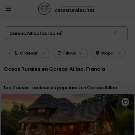
CasasRurales.net
Casas Rurales Francia
Casas Rurales Aquitania
Casas
Rurales Dordoña
Casas Rurales Carsac Aillac
Las 7 mejores casas rurales en Carsac Aillac de 2026
Carsac Aillac (Dordoña)
Ordenar
Filtros
Mapa
Casas Rurales en Carsac Aillac, Francia
Ordenar por:
Top 7 casas rurales más populares en Carsac Aillac