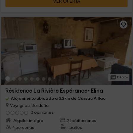
VER OFERTA
13 Fotos
Résidence La Rivière Espérance- Elina
Alojamiento ubicado a 3.2km de Carsac Aillac
Veyrignac, Dordoña
0 opiniones
Alquiler íntegro
2 habitaciones
4 personas
1 baños