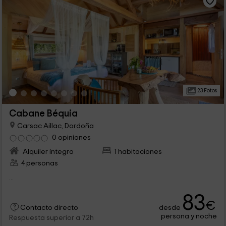
23 Fotos
Cabane Béquia
Carsac Aillac, Dordoña
0 opiniones
Alquiler íntegro
1 habitaciones
4 personas
...
83
€
desde
Contacto directo
persona y noche
Respuesta superior a 72h