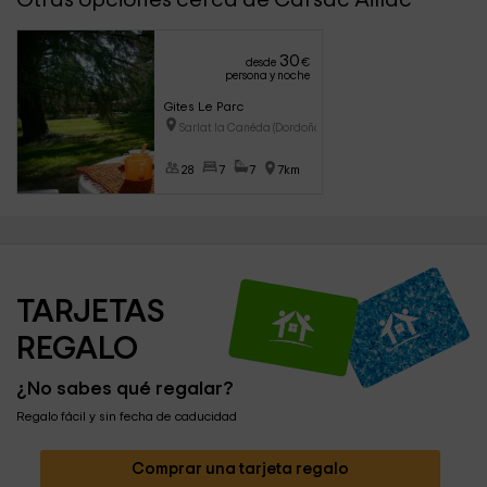
Otras opciones cerca de Carsac Aillac
30
desde
€
persona y noche
Gites Le Parc
Sarlat la Canéda (Dordoña)
28
7
7
7km
TARJETAS 
REGALO
¿No sabes qué regalar?
Regalo fácil y sin fecha de caducidad
Comprar una tarjeta regalo