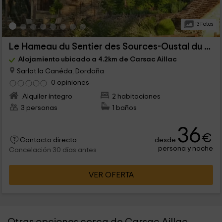
13 Fotos
Le Hameau du Sentier des Sources-Oustal du Potager
Alojamiento ubicado a 4.2km de Carsac Aillac
Sarlat la Canéda, Dordoña
0 opiniones
Alquiler íntegro
2 habitaciones
3 personas
1 baños
36
€
desde
Contacto directo
persona y noche
Cancelación 30 días antes
VER OFERTA