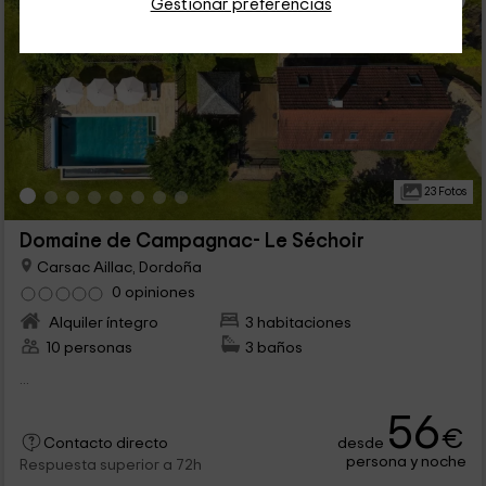
Gestionar preferencias
23 Fotos
Domaine de Campagnac- Le Séchoir
Carsac Aillac, Dordoña
0 opiniones
Alquiler íntegro
3 habitaciones
10 personas
3 baños
...
56
€
desde
Contacto directo
persona y noche
Respuesta superior a 72h