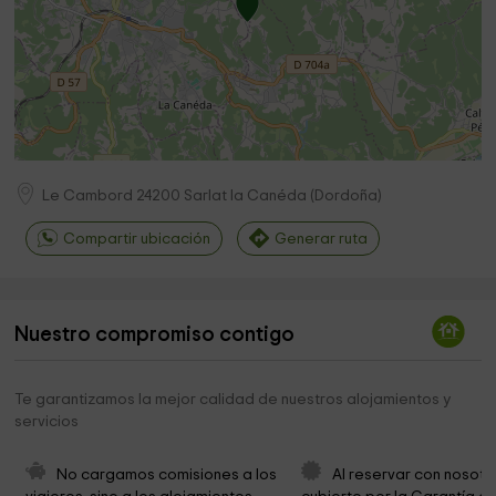
Le Cambord
24200
Sarlat la Canéda
(
Dordoña
)
Compartir ubicación
Generar ruta
Nuestro compromiso contigo
Te garantizamos la mejor calidad de nuestros alojamientos y
servicios
No cargamos comisiones a los 
Al reservar con nosotr