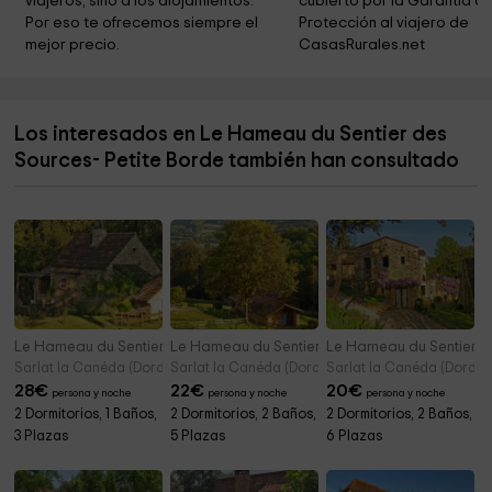
viajeros, sino a los alojamientos. 
cubierto por la Garantía de
Por eso te ofrecemos siempre el 
Protección al viajero de 
mejor precio.
CasasRurales.net
Los interesados en Le Hameau du Sentier des
Sources- Petite Borde también han consultado
Le Hameau du Sentier des Sources-Oustal du Potager
Le Hameau du Sentier des Sources-Le Clos du
Le Hameau du Sentier de
Sarlat la Canéda (Dordoña)
Sarlat la Canéda (Dordoña)
Sarlat la Canéda (Dordoñ
28
€
22
€
20
€
persona y noche
persona y noche
persona y noche
2 Dormitorios, 1 Baños,
2 Dormitorios, 2 Baños,
2 Dormitorios, 2 Baños,
3 Plazas
5 Plazas
6 Plazas