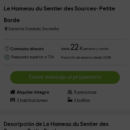
Le Hameau du Sentier des Sources- Petite
Borde
Sarlat la Canéda, Dordoña
22
€
Contacto directo
desde
persona y noche
Respuesta superior a 72h
Precio fin de semana desde 220€
Enviar mensaje al propietario
Alquiler íntegro
5
personas
2
habitaciones
2
baños
Descripción de Le Hameau du Sentier des