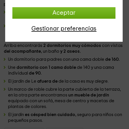
piedra que ocupa el medio del espacio habitable.
El salón
se acompaña del calor de la chimenea
Aceptar
frente a
de la que encontrarás
un sofá de pino.
La cocina
es tradicional
y muy placentera da ganas de
Gestionar preferencias
preparar las recetas de la abuela, aprovecha este
agradable espacio en toda belleza.
Arriba encontrarás
2 dormitorios muy cómodos
con vistas
del acompañante,
un baño
y 2 aseos.
Un dormitorio para padres
con una cama doble
de 160.
Une
dormitorio con 1 cama doble
de 140 y una cama
individual
de 90.
El jardín de Le
afuera de
de la casa es muy alegre.
Un marco de roble
cubre la parte cubierta de la terraza,
en la otra parte encontramos
un mueble de jardín
equipado con un sofá, mesa de centro
y macetas de
plantas de colores.
El jardín
es césped bien cuidado,
seguro para niños con
pequeños pasos.