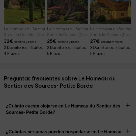
Le Hameau du Sentier des Sources- Maison mon Père
Le Hameau du Sentier des Sources- Métairie H
Le Hameau du Sentier d
Sarlat la Canéda (Dordoña)
Sarlat la Canéda (Dordoña)
Sarlat la Canéda (Dordoñ
32
€
25
€
27
€
persona y noche
persona y noche
persona y noche
2 Dormitorios, 1 Baños,
2 Dormitorios, 1 Baños,
2 Dormitorios, 2 Baños,
4 Plazas
5 Plazas
5 Plazas
Preguntas frecuentes sobre Le Hameau du
Sentier des Sources- Petite Borde
¿Cuánto cuesta alojarse en Le Hameau du Sentier des
Sources- Petite Borde?
¿Cuántas personas pueden hospedarse en Le Hameau