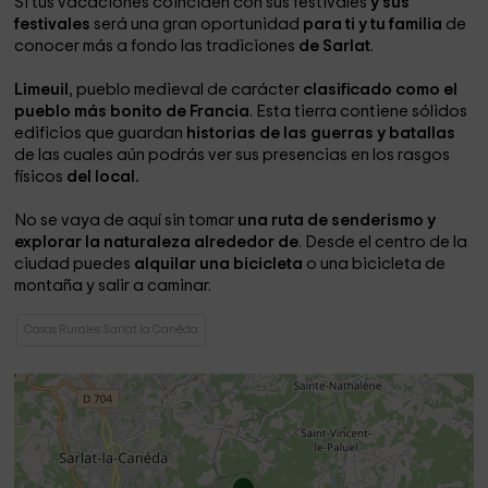
Si tus vacaciones coinciden con sus festivales
y sus
festivales
será una gran oportunidad
para ti y tu familia
de
conocer más a fondo las tradiciones
de Sarlat
.
Limeuil
, pueblo medieval de carácter
clasificado como el
pueblo más bonito de Francia
. Esta tierra contiene sólidos
edificios que guardan
historias de las guerras y batallas
de las cuales aún podrás ver sus presencias en los rasgos
físicos
del local.
No se vaya de aquí sin tomar
una ruta de senderismo y
explorar la naturaleza alrededor de
. Desde el centro de la
ciudad puedes
alquilar una bicicleta
o una bicicleta de
montaña y salir a caminar.
Casas Rurales Sarlat la Canéda