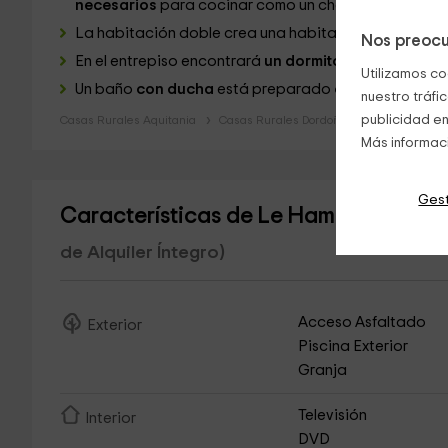
necesarios
para cocinar como un chef.
La habitación doble
crea una habitación romántica,
Nos preocu
En el entrepiso
encontrará
un dormitorio perfecto
pa
Utilizamos co
Un baño
con ducha
está preparado
con la ropa de
nuestro tráfi
publicidad en
Casas Rurales Aquitania
Casas Rurales Dordoña
Más informac
Gest
Características de Le Hameau du Sen
de Alquiler Íntegro)
Acceso Asfaltado
Exterior
Piscina Exterior
Granja
Televisión
Interior
DVD