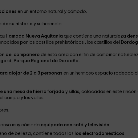
caciones
en un entorno natural
y cómodo.
za
de su historia
y su herencia
.
 au
llamada Nueva Aquitania
que contiene una naturaleza
dens
nocidos por los castillos prehistóricos
,
los castillos del
Dordog
zón del compañero
de esta área con el fin de combinar naturale
igord, Parque Regional de Dordoña.
ara alojar de 2 a 3 personas
en un hermoso espacio rodeado d
e una mesa de hierro forjado
y sillas, colocadas en este rincón
el campo y los valles.
res.
scanso muy cómoda
equipada con sofá y televisión.
lleno de belleza, contiene todos los
los electrodomésticos