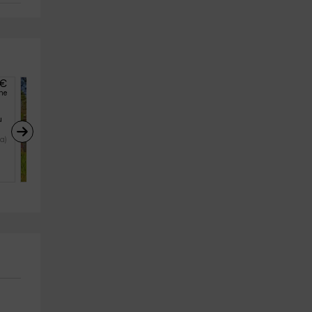
€
20
€
he
desde
persona y noche
 
u 
Le Hameau du Sentier 
des Sources-Le Cellier
a)
Sarlat la Canéda (Dordoña)
6
2
2