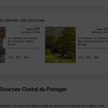
du Sentier des Sources
22
€
22
desde
desde
persona y noche
persona y noc
Le Hameau du Sentier 
Le Hameau du Sentier
des Sources- Petite 
des Sources-Le Clos d
Borde
Berger
Sarlat la Canéda (Dordoña)
Sarlat la Canéda (Dordoñ
5
2
2
5
2
2
 Sources-Oustal du Potager
idad. La esencia de la vida se encuentra entre los valles y los