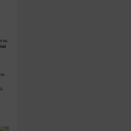
n su
ial
cho
o,