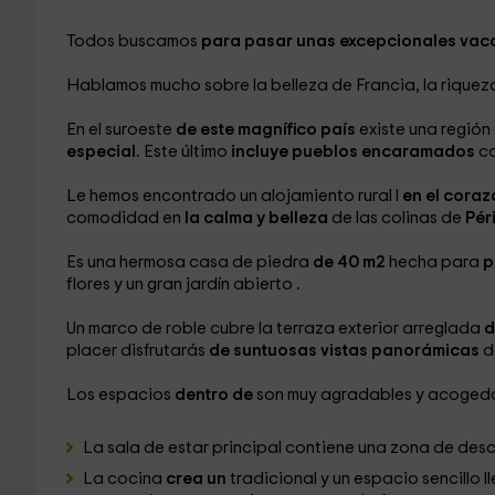
Todos buscamos
para pasar unas excepcionales va
Hablamos mucho sobre la belleza de Francia, la rique
En el suroeste
de este magnífico país
existe una región
especial.
Este último
incluye pueblos encaramados
co
Le hemos encontrado un alojamiento rural l
en el cora
comodidad en
la calma y belleza
de las colinas de
Pér
Es una hermosa casa de piedra
de 40 m2
hecha para
p
flores y un gran jardín abierto
.
Un marco de roble
cubre la terraza exterior
arreglada
d
placer disfrutarás
de suntuosas vistas panorámicas
d
Los espacios
dentro de
son muy agradables y acogedo
La sala de estar principal
contiene una zona de de
La cocina
crea un
tradicional y un espacio sencillo 