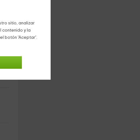
ro sitio, analizar
l contenido y la
el botón 'Aceptar'.
al