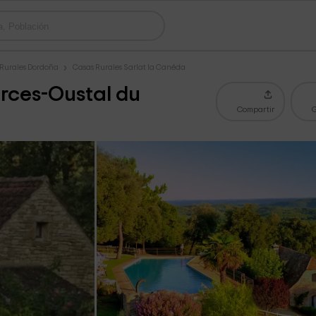
 Rurales Dordoña
Casas Rurales Sarlat la Canéda
rces-Oustal du
Compartir