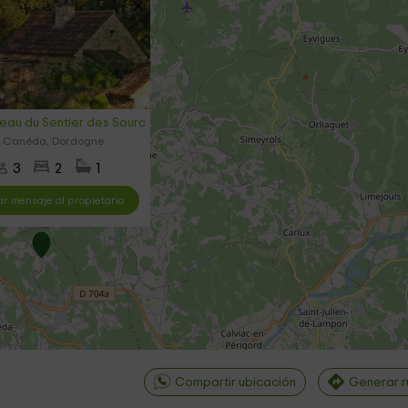
au du Sentier des Sources-Oustal du Potager
la Canéda, Dordogne
3
2
1
ar mensaje al propietario
Compartir ubicación
Generar r