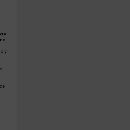
a y
ne
.
za y
e
 de