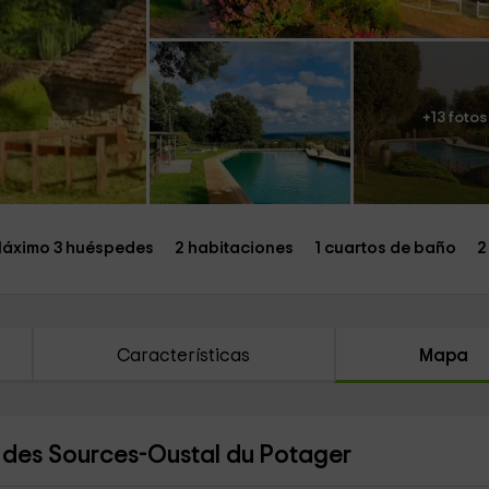
+13 fotos
áximo 3 huéspedes
2 habitaciones
1 cuartos de baño
2
Características
Mapa
 des Sources-Oustal du Potager