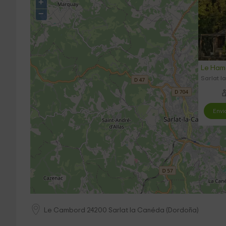
+
−
Le Hame
Sarlat 
Envi
Le Cambord
24200
Sarlat la Canéda
(
Dordoña
)