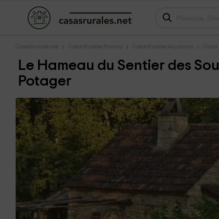
CasasRurales.net
Casas Rurales Francia
Casas Rurales Aquitania
Casas
Le Hameau du Sentier des Sou
Potager