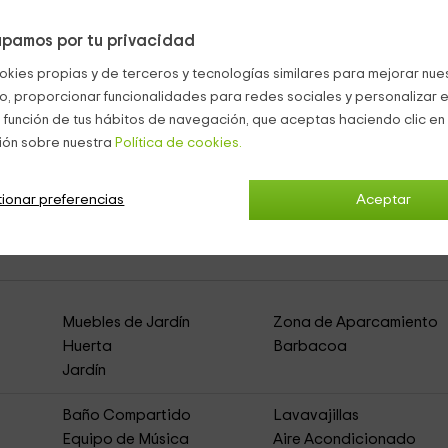
 luminosa
y llena de alegría
elle te permitirá un descanso de rey.
pamos por tu privacidad
ra un niño young
equipado con una cama de 90.
okies propias y de terceros y tecnologías similares para mejorar nuest
 baño
te está esperando.
co, proporcionar funcionalidades para redes sociales y personalizar e
 función de tus hábitos de navegación, que aceptas haciendo clic en 
ión sobre nuestra
Política de cookies.
ionar preferencias
Aceptar
tier des Sources-Oustal du Potager
(Casa Rur
Muebles de Jardín
Zona de Aparcamiento
Huerta
Barbacoa
Jardín
Baño Compartido
Lavavajillas
Equipo de Música
Aire Acondicionado