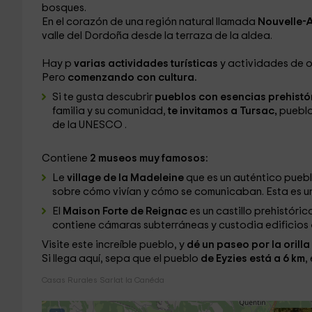
bosques.
En el corazón de una región natural llamada
Nouvelle-A
valle del Dordoña
desde la terraza de la aldea.
Hay p
varias actividades turísticas
y actividades de oc
Pero
comenzando con cultura.
Si te gusta descubrir
pueblos con esencias prehistó
familia y su comunidad,
te invitamos a Tursac,
pueblo
de la UNESCO .
Contiene
2 museos muy famosos:
Le
village de la Madeleine
que es un auténtico pueb
sobre cómo vivían y cómo se comunicaban. Esta es un
El
Maison Forte de Reignac
es un castillo prehistóric
contiene cámaras subterráneas y custodia edificios
Visite este increíble pueblo, y
dé un paseo por la orilla
Si llega aquí, sepa que el pueblo
de Eyzies está a 6 km
,
Casas Rurales Sarlat la Canéda