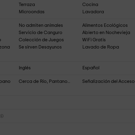
Terraza
Cocina
Microondas
Lavadora
No admiten animales
Alimentos Ecológicos
Servicio de Canguro
Abierto en Nochevieja
o
Colección de Juegos
WiFi Gratis
 zona
Se sirven Desayunos
Lavado de Ropa
Inglés
Español
rbano
Cerca de Río, Pantano...
Señalización del Acceso
s