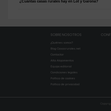
¿Cuántas casas rurales hay en Lot y Garona?
SOBRE NOSOTROS
CONF
¿Quiénes somos?
Blog Casasrurales.net
Contactar
Alta Alojamientos
Equipo editorial
Condiciones legales
Política de cookies
Política de privacidad
Copyrig