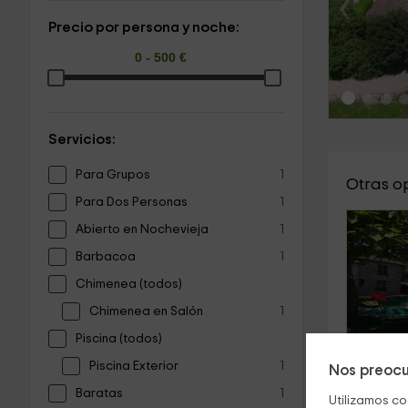
‹
Precio por persona y noche:
Servicios:
Para Grupos
1
Otras o
Para Dos Personas
1
Abierto en Nochevieja
1
Barbacoa
1
Chimenea (todos)
Chimenea en Salón
1
Piscina (todos)
Piscina Exterior
1
Nos preocu
Baratas
1
Utilizamos co