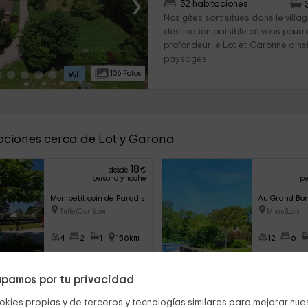
›
52 habitaciones
Nos gîtes sont situés dans le villag
destination paisible où vous pourr
profondeur le Lot-et-Garonne ains
paysages...
106 Fotos
pciones cerca de Lot y Garona
18
desde
€
persona y noche
pe
Mon petit coin de Paradis
Au Grand Bo
Tulle (Corrèze)
Miers (Lot)
4
2
1
156km
12
6
pamos por tu privacidad
okies propias y de terceros y tecnologías similares para mejorar nuest