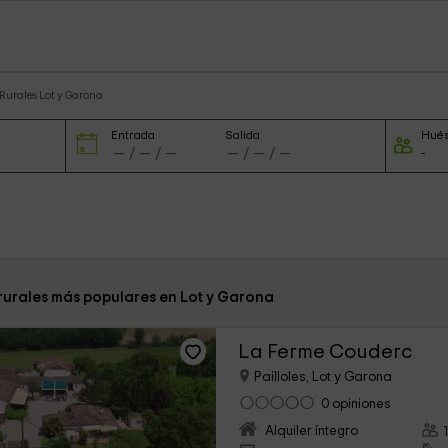
Rurales Lot y Garona
Entrada
Salida
Hué
 rurales más populares en Lot y Garona
La Ferme Couderc
Pailloles, Lot y Garona
0 opiniones
Alquiler íntegro