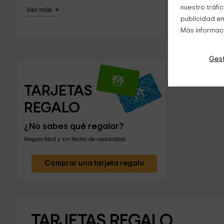
nuestro tráfi
+
Ver más
publicidad en
Más informac
Gest
TARJETAS 
REGALO
¿No sabes qué regalar?
Regalo fácil y sin fecha de caducidad
Comprar una tarjeta regalo
TARJETAS REGALO