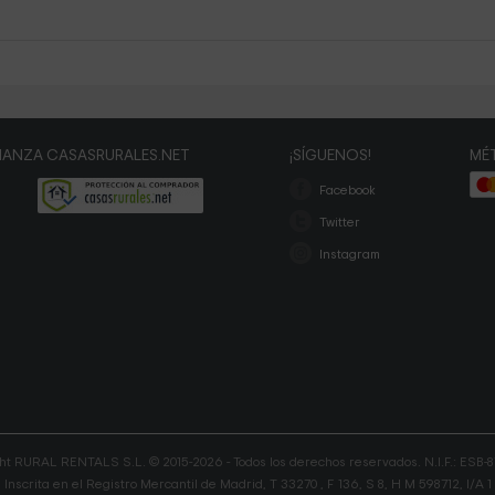
IANZA CASASRURALES.NET
¡SÍGUENOS!
MÉ
Facebook
Twitter
Instagram
ht RURAL RENTALS S.L. © 2015-2026 - Todos los derechos reservados. N.I.F.: ESB-
Inscrita en el Registro Mercantil de Madrid, T 33270 , F 136, S 8, H M 598712, I/A 1