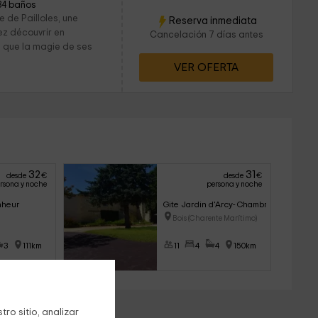
34 baños
e de Pailloles, une
Reserva inmediata
ez découvrir en
Cancelación 7 días antes
i que la magie de ses
VER OFERTA
32
31
desde
€
desde
€
rsona y noche
persona y noche
nheur
Gite Jardin d'Arcy- Chambres d'hôtes
Bois (Charente Marítimo)
3
111km
11
4
4
150km
ro sitio, analizar