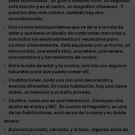
sillas acolchadas
, un gran y cómodo sofá
, un segundo
sofá
marrón y en el centro, un magnífico
chimenea
. Y
para los días más cálidos, también hay aire
acondicionado.
Una cocina estadounidense
que se abre a la sala de
estar y que tiene un diseño de vumbrantes marrones
y
con
todos los electrodomésticos necesarios para
cocinar cómodamente
. Está equipado con un horno, un
microondas, una estufa vitro, una tetera, una nevera,
una tostadora y herramientas de cocina.
Entre la sala de estar y la cocina, una isla con algunos
taburetes para que pueda comer allí.
3 habitaciones,
cada una con una decoración y
esencia diferentes. En cada habitación, hay una cama
doble
, un televisor y un baño privado.
3 baños,
cada uno en una habitación.
3 incluyen una
ducha en el piso y WC
. En cuanto al fregadero, en una
de las habitaciones, está cerca de la cama y es doble.
afuera:
A
piscina privada,
cercada, y al lado, algunas sillas de