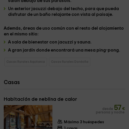
salón
debajo de sus parasols.
Un exterior
jacuzzi
debajo del techo, para que pueda
disfrutar de un baño relajante con vista al paisaje.
Además,
áreas de uso común
con el resto del alojamiento
en el mismo sitio:
A
sala de bienestar con jacuzzi y sauna.
A
gran jardín
donde encontrará una mesa
ping-pong.
Casas Rurales Aquitania
Casas Rurales Dordoña
Casas
Habitación de neblina de calor
57
desde
€
persona y noche
Máximo 3 huéspedes
1 casas