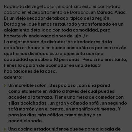
Rodeado de vegetación, encontrará esta encantadora
cabaña en el departamento de Dordoña, en
Carsac-Aliac.
Es un viejo secador de tabaco, típico de la región
Dordogne
, que hemos restaurado y transformado en un
alojamiento detallado con toda comodidad, para
hacerte viviendo vacaciones de lujo. />
La mejor manera de disfrutar los alrededores de la
cabaña es hacerlo en buena compañía es por esta razón
que hemos diseñado este alojamiento con una
capacidad que sube a
10 personas
.
Pero si no eres tanto,
tienes la opción de acomodar en una de las 3
habitaciones de la casa.
adentro:
Un increíble
salón
,
3 espacioso
, con una pared
completamente en vidrio a través del cual puedes
acceder a la terraza. Tiene una mesa de comedor
con
sillas acolchadas
, un gran y cómodo sofá
, un segundo
sofá
marrón y en el centro, un magnífico
chimenea
. Y
para los días más cálidos, también hay aire
acondicionado.
Una cocina estadounidense
que se abre a la sala de