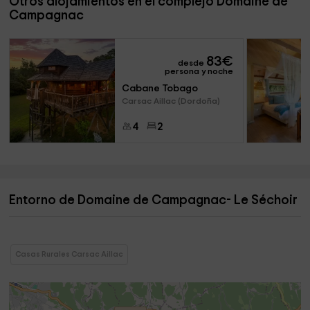
Otros alojamientos en el complejo Domaine de
Campagnac
83
€
desde
persona y noche
Cabane Tobago
Carsac Aillac (Dordoña)
4
2
Entorno de Domaine de Campagnac- Le Séchoir
Casas Rurales Carsac Aillac