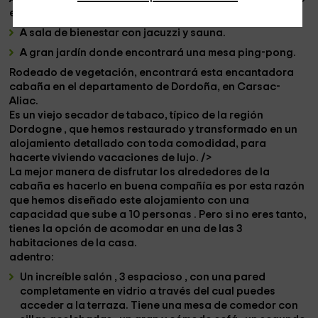
en el mismo sitio:
A
sala de bienestar con jacuzzi y sauna.
A
gran jardín
donde encontrará una mesa
ping-pong.
Rodeado de vegetación, encontrará esta encantadora
cabaña en el departamento de Dordoña, en
Carsac-
Aliac.
Es un viejo secador de tabaco, típico de la región
Dordogne
, que hemos restaurado y transformado en un
alojamiento detallado con toda comodidad, para
hacerte viviendo vacaciones de lujo. />
La mejor manera de disfrutar los alrededores de la
cabaña es hacerlo en buena compañía es por esta razón
que hemos diseñado este alojamiento con una
capacidad que sube a
10 personas
.
Pero si no eres tanto,
tienes la opción de acomodar en una de las 3
habitaciones de la casa.
adentro:
Un increíble
salón
,
3 espacioso
, con una pared
completamente en vidrio a través del cual puedes
acceder a la terraza. Tiene una mesa de comedor
con