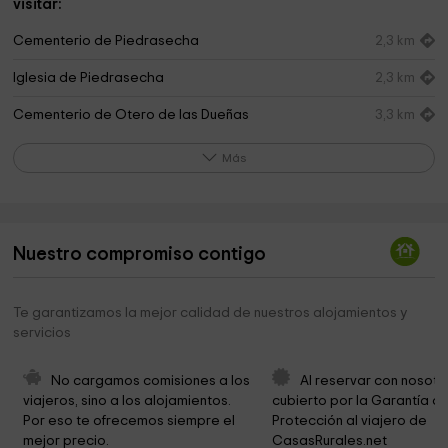
visitar:
Cementerio de Piedrasecha
2,3 km
Iglesia de Piedrasecha
2,3 km
Cementerio de Otero de las Dueñas
3,3 km
Parroquia de santa Maria Magdalena
3,5 km
Más
Parroquia de Santa Marina de Portilla de Luna
5,0 km
Cementerio de Portilla de Luna
5,0 km
Nuestro compromiso contigo
Cementerio de Garaño
5,3 km
Parroquia de San Tirso de Garaño
5,4 km
Te garantizamos la mejor calidad de nuestros alojamientos y
servicios
Parroquia de Santa María Magdalena de La
5,4 km
Magdalena
No cargamos comisiones a los 
Al reservar con nosotr
Parroquia de San Adriano de Canales
6,0 km
viajeros, sino a los alojamientos. 
cubierto por la Garantía de
Por eso te ofrecemos siempre el 
Protección al viajero de 
Parroquia de San Andrés Apóstol de Sagüera de
6,5 km
mejor precio.
CasasRurales.net