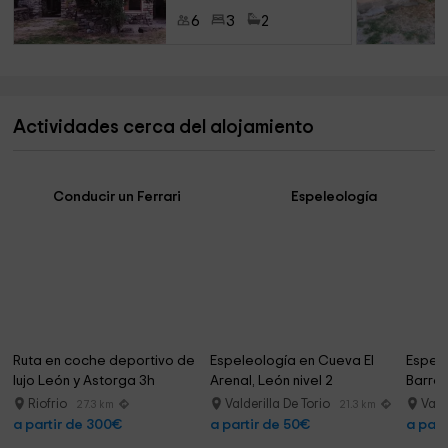
6
3
2
Actividades cerca del alojamiento
Conducir un Ferrari
Espeleología
Ruta en coche deportivo de 
Espeleología en Cueva El 
Espele
lujo León y Astorga 3h
Arenal, León nivel 2
Barro, 
Riofrio
Valderilla De Torio
Vald
27.3 km
21.3 km
a partir de 300€
a partir de 50€
a part