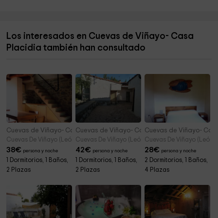
Luna
Cementerio de Canales
6,5 km
Los interesados en Cuevas de Viñayo- Casa
Cementerio de Sagüera de Luna
6,9 km
Placidia también han consultado
Cementerio de Mora de Luna
7,5 km
Parroquia de los Santos Justo y Pastor de Mora de
7,6 km
Luna
Cuevas de Viñayo- Casa Adela
Cuevas de Viñayo- Casa Baena
Cuevas de Viñayo- Cas
Cuevas De Viñayo (León)
Cuevas De Viñayo (León)
Cuevas De Viñayo (León)
38
€
42
€
28
€
persona y noche
persona y noche
persona y noche
1 Dormitorios, 1 Baños,
1 Dormitorios, 1 Baños,
2 Dormitorios, 1 Baños,
2 Plazas
2 Plazas
4 Plazas