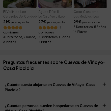
El Vallín de Lan
Aguas Frías III
Casa Gonzama
Cerezales Del Condado (León)
La Omañuela (León)
Las Medulas (León)
21
€
27
€
29
€
persona y noche
persona y noche
persona y noche
5 Dormitorios, 5 Baños,
1
1
14 Plazas
opiniones
opiniones
3 Dormitorios, 2 Baños,
2 Dormitorios, 1 Baños,
6 Plazas
4 Plazas
Preguntas frecuentes sobre Cuevas de Viñayo-
Casa Placidia
¿Cuánto cuesta alojarse en Cuevas de Viñayo- Casa
Placidia?
¿Cuántas personas pueden hospedarse en Cuevas de
Viñayo- Casa Placidia?