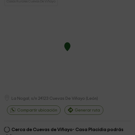
Casas Rurales Cuevas De Viñayo
La Nogal, s/n
24123
Cuevas De Viñayo
(
León
)
Compartir ubicación
Generar ruta
Cerca de Cuevas de Viñayo- Casa Placidia podrás