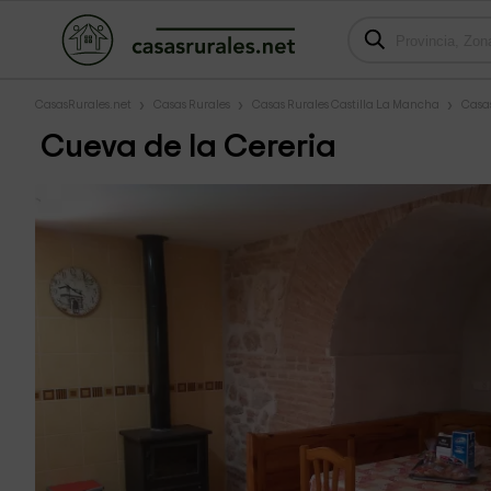
CasasRurales.net
Casas Rurales
Casas Rurales Castilla La Mancha
Casa
Cueva de la Cereria