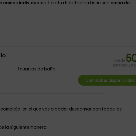
e camas individuales.
La otra habitación tiene una
cama de
io
5
desde
persona y n
1 cuartos de baño
complejo, en el que vas a poder descansar con todas las
 de la siguiente manera: