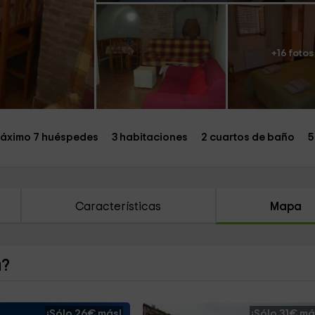
+16 fotos
áximo 7 huéspedes
3 habitaciones
2 cuartos de baño
5
Características
Mapa
a?
¡Sólo 26€ más!
¡Sólo 31€ má