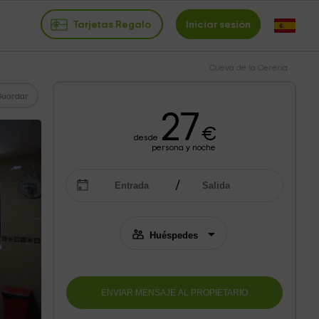
Tarjetas Regalo
Iniciar sesión
Cueva de la Cereria
Guardar
27
€
desde
persona y noche