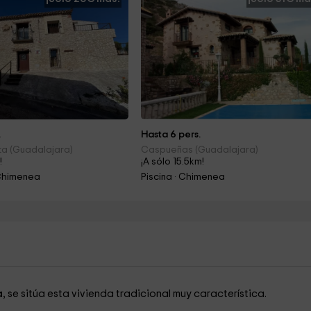
.
Hasta 6 pers.
ita (Guadalajara)
Caspueñas (Guadalajara)
!
¡A sólo 15.5km!
Chimenea
Piscina · Chimenea
a
, se sitúa esta vivienda tradicional muy característica.