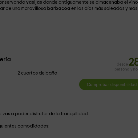
 conservando
vasijas
donde antiguamente se almacenaba el vino
utar de una maravillosa
barbacoa
en los días más soleados y más
ería
2
desde
persona y n
2 cuartos de baño
 vas a poder disfrutar de la tranquilidad.
iguientes comodidades: