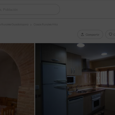
s Rurales Guadalajara
Casas Rurales Hita
Compartir