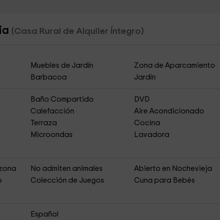
ria
(Casa Rural de Alquiler Íntegro)
Muebles de Jardín
Zona de Aparcamiento
Barbacoa
Jardín
Baño Compartido
DVD
Calefacción
Aire Acondicionado
Terraza
Cocina
Microondas
Lavadora
 zona
No admiten animales
Abierto en Nochevieja
o
Colección de Juegos
Cuna para Bebés
Español