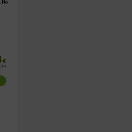
. No
8
€
oche