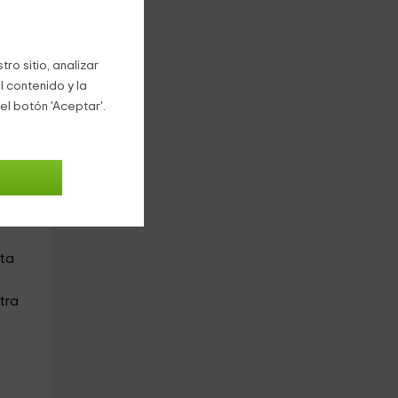
ro sitio, analizar
das
l contenido y la
el botón 'Aceptar'.
que
nera
sta
tra