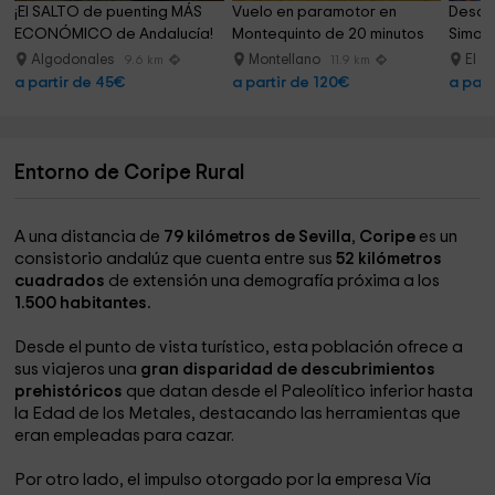
¡El SALTO de puenting MÁS 
Vuelo en paramotor en 
Desce
ECONÓMICO de Andalucía!
Montequinto de 20 minutos
Sima d
Algodonales
Montellano
El G
9.6 km
11.9 km
a partir de 45€
a partir de 120€
a part
Entorno de Coripe Rural
A una distancia de
79 kilómetros de Sevilla
,
Coripe
es un
consistorio andalúz que cuenta entre sus
52 kilómetros
cuadrados
de extensión una demografía próxima a los
1.500 habitantes.
Desde el punto de vista turístico, esta población ofrece a
sus viajeros una
gran disparidad de descubrimientos
prehistóricos
que datan desde el Paleolítico inferior hasta
la Edad de los Metales, destacando las herramientas que
eran empleadas para cazar.
Por otro lado, el impulso otorgado por la empresa Vía