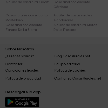
Alquiler de casa rural Cádiz
Casa rural con encanto
Córdoba
Casas rurales con encanto
Alquiler de casas rurales
Montellano
Algodonales
Casa rural con encanto
Alquiler de casa rural Moron
Zahara De La Sierra
De La Frontera
Sobre Nosotros
¿Quiénes somos?
Blog Casasrurales.net
Contactar
Equipo editorial
Condiciones legales
Política de cookies
Política de privacidad
Confianza CasasRurales.net
Descárgate la app