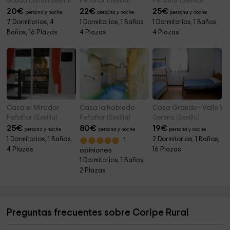
Guadalcanal (Sevilla)
Peñaflor (Sevilla)
Peñaflor (Sevilla)
20
€
22
€
25
€
persona y noche
persona y noche
persona y noche
7 Dormitorios, 4
1 Dormitorios, 1 Baños,
1 Dormitorios, 1 Baños,
Baños, 16 Plazas
4 Plazas
4 Plazas
Casa el Mirador
Casa la Robledo
Casa Grande - Valle Ve
Peñaflor (Sevilla)
Peñaflor (Sevilla)
Gerena (Sevilla)
25
€
80
€
19
€
persona y noche
persona y noche
persona y noche
1 Dormitorios, 1 Baños,
2 Dormitorios, 1 Baños,
1
4 Plazas
16 Plazas
opiniones
1 Dormitorios, 1 Baños,
2 Plazas
Preguntas frecuentes sobre Coripe Rural