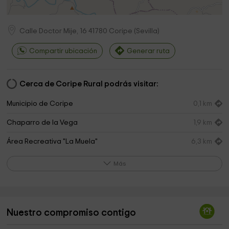
Calle Doctor Mije, 16
41780
Coripe
(
Sevilla
)
Compartir ubicación
Generar ruta
Cerca de Coripe Rural podrás visitar:
Municipio de Coripe
0,1 km
Chaparro de la Vega
1,9 km
Área Recreativa "La Muela"
6,3 km
Iglesia de Santa Ana
10,5 km
Más
Algodonales Ayuntamiento
10,6 km
Museo De Historia Local
10,6 km
Nuestro compromiso contigo
Rancho Las Reinas
10,6 km