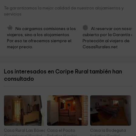
Salón del Reino de los Testigos Cristianos de
10,7 km
Te garantizamos la mejor calidad de nuestros alojamientos y
Jehová
servicios
Cementerio Algodonales
11,0 km
No cargamos comisiones a los 
Al reservar con nosotr
Ubicacion Fotografica Curso Cadiz
12,0 km
viajeros, sino a los alojamientos. 
cubierto por la Garantía de
Por eso te ofrecemos siempre el 
Protección al viajero de 
Presa de Zahara - El Gastor
13,6 km
mejor precio.
CasasRurales.net
Tajos de Mogarejo
14,6 km
Carril Bocaleones
15,1 km
Los interesados en Coripe Rural también han
City Council Zahara de la Sierra
15,2 km
consultado
Iglesia de Santa María de la Mesa
15,2 km
Casa Rural Las Bóvedas
Casa el Pocito
Casa la Bodeguita