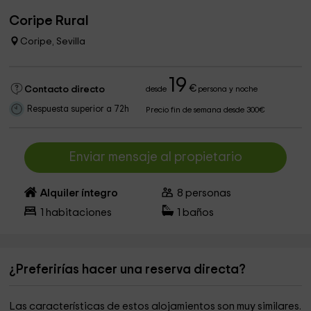
Coripe Rural
Coripe, Sevilla
19
€
Contacto directo
desde
persona y noche
Respuesta superior a 72h
Precio fin de semana desde 300€
Enviar mensaje al propietario
Alquiler íntegro
8
personas
1
habitaciones
1
baños
¿Preferirías hacer una reserva directa?
Las características de estos alojamientos son muy similares.