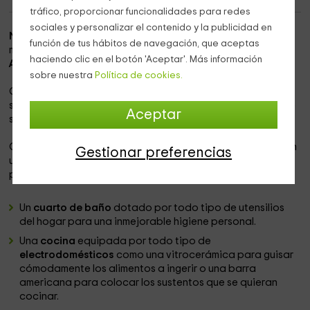
tráfico, proporcionar funcionalidades para redes
sociales y personalizar el contenido y la publicidad en
Nuestra casa rural
se halla localizada en
Coripe,
una
función de tus hábitos de navegación, que aceptas
metrópoli correspondiente a la comunidad autónoma de
haciendo clic en el botón 'Aceptar'. Más información
Andalucía.
sobre nuestra
Política de cookies.
Con un volumen para
8 personas
, esta vivienda ofrece a
sus residentes un
excelente confort
gracias a la calidad de
Aceptar
sus materiales.
Con un estilo que combina la mordenidad con lo agreste en
Gestionar preferencias
una
organización de tipo loft,
este hogar se puede
precisar de la siguiente manera:
Un
cuarto de baño
dotado por todo tipo de utensilios
del hogar para una inmejorable higiene personal.
Una
cocina
equipada por todo tipo de
electrodomésticos
como una vitrocerámica para guisar
cómodamente los alimentos a ingerir o una barra
americana para colocar los sustentos que se quieran
cocinar.