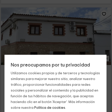
16 Fotos
Nos preocupamos por tu privacidad
Casa Rural Pastora Marcela
Utilizamos cookies propias y de terceros y tecnologías
Saceruela, Ciudad Real
similares para mejorar nuestro sitio, analizar nuestro
0 opiniones
tráfico, proporcionar funcionalidades para redes
Por habitaciones
6 habitaciones
sociales y personalizar el contenido y la publicidad en
20 personas
6 baños
función de tus hábitos de navegación, que aceptas
¿Tienes ganas de conocer Castilla La Mancha? ¡No pierdas la
haciendo clic en el botón 'Aceptar'. Más información
oportunidad! Es un placer presentar esta típica construcción
sobre nuestra
Política de cookies.
manchega de 1950, reformada en el...