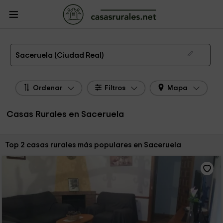
CasasRurales.net
Casas Rurales
Casas Rurales Castilla La Mancha
Casas
Rurales Ciudad Real
Casas Rurales Saceruela
Las 2 mejores casas rurales en Saceruela de 2026
Saceruela (Ciudad Real)
Ordenar
Filtros
Mapa
Casas Rurales en Saceruela
Ordenar por:
Top 2 casas rurales más populares en Saceruela