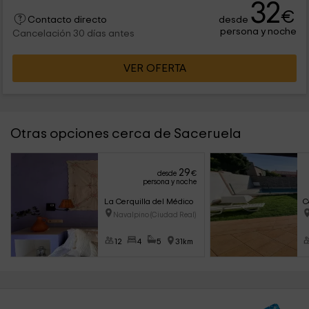
32
€
desde
Contacto directo
persona y noche
Cancelación 30 días antes
VER OFERTA
Otras opciones cerca de Saceruela
29
desde
€
persona y noche
La Cerquilla del Médico
C
Navalpino (Ciudad Real)
12
4
5
31km