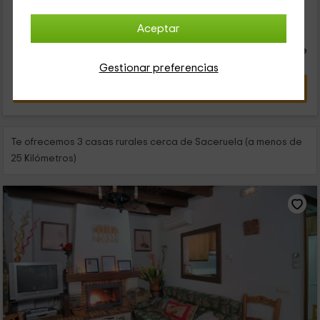
19
Aceptar
€
desde
Contacto directo
persona y noche
Respuesta inferior a 24h
Gestionar preferencias
VER OFERTA
Te ofrecemos 3 casas rurales cerca de Saceruela (a menos de
25 Kilómetros)