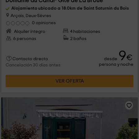
Domaine du Canal- Gîte de La Broue
Alojamiento ubicado a 18.0km de Saint Saturnin du Bois
Arçais, Deux-Sèvres
0 opiniones
Alquiler íntegro
4 habitaciones
6 personas
2 baños
9
€
desde
Contacto directo
persona y noche
Cancelación 30 días antes
VER OFERTA