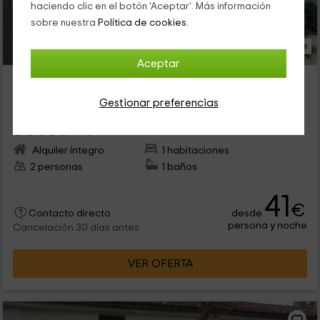
haciendo clic en el botón 'Aceptar'. Más información
sobre nuestra
Política de cookies.
18 Fotos
Aceptar
Villa Jarry
Alojamiento ubicado a 14.1km de Saint Saturnin du Bois
Gestionar preferencias
Saint Germain de Marencennes, Charente Marítimo
0 opiniones
Alquiler íntegro
1 habitaciones
2 personas
1 baños
41
€
desde
Contacto directo
persona y noche
Cancelación 30 días antes
VER OFERTA