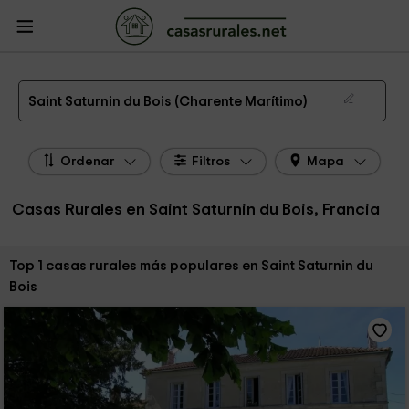
CasasRurales.net
Casas Rurales Francia
Casas Rurales Poitou - Charentes
Casas Rurales Charente Marítimo
Casas Rurales Saint Saturnin du Bois
Las 1 mejores casas rurales en Saint Saturnin du Bois de 2026
Saint Saturnin du Bois (Charente Marítimo)
Ordenar
Filtros
Mapa
Casas Rurales en Saint Saturnin du Bois, Francia
Ordenar por:
Top 1 casas rurales más populares en Saint Saturnin du
Bois