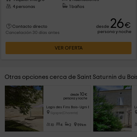
4 personas
1 baños
26
€
desde
Contacto directo
persona y noche
Cancelación 30 días antes
VER OFERTA
Otras opciones cerca de Saint Saturnin du Boi
10
desde
€
persona y noche
Logis des Fins Bois- Ugni Blanc
L
Sigogne (Charente)
10
4
2
59km