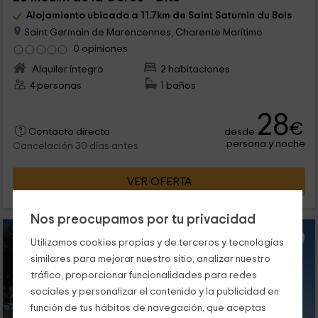
Alojamiento ubicado a 11.7km de Saint Saturnin du Bois
Saint Germain de Marencennes, Charente Marítimo
0 opiniones
Alquiler íntegro
2 habitaciones
4 personas
1 baños
28
€
desde
Contacto directo
persona y noche
Cancelación 30 días antes
VER OFERTA
Nos preocupamos por tu privacidad
Utilizamos cookies propias y de terceros y tecnologías
similares para mejorar nuestro sitio, analizar nuestro
tráfico, proporcionar funcionalidades para redes
sociales y personalizar el contenido y la publicidad en
función de tus hábitos de navegación, que aceptas