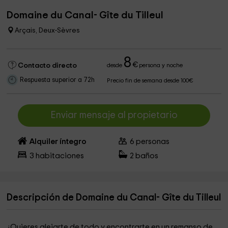
Domaine du Canal- Gîte du Tilleul
Arçais, Deux-Sèvres
8
€
Contacto directo
desde
persona y noche
Respuesta superior a 72h
Precio fin de semana desde 100€
Enviar mensaje al propietario
Alquiler íntegro
6
personas
3
habitaciones
2
baños
Descripción de Domaine du Canal- Gîte du Tilleul
¿Quieres alejarte de todo y encontrarte en un remanso de