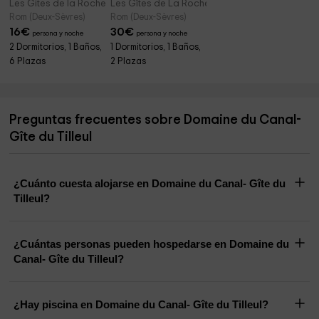
Les Gites de la Roche Elie- Chez Léonie
Les Gîtes de La Roche Élie - Chez Théophile
Rom (Deux-Sèvres)
Rom (Deux-Sèvres)
16
€
30
€
persona y noche
persona y noche
2 Dormitorios, 1 Baños,
1 Dormitorios, 1 Baños,
6 Plazas
2 Plazas
Preguntas frecuentes sobre Domaine du Canal-
Gîte du Tilleul
¿Cuánto cuesta alojarse en Domaine du Canal- Gîte du
Tilleul?
¿Cuántas personas pueden hospedarse en Domaine du
Canal- Gîte du Tilleul?
¿Hay piscina en Domaine du Canal- Gîte du Tilleul?