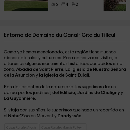
6
4
2
Entorno de Domaine du Canal- Gîte du Tilleul
Como ya hemos mencionado, esta región tiene muchos
bienes naturales y culturales. Para comenzar su visita, le
citaremos algunos monumentos históricos conocidos en la
zona,
Abadía de Saint Pierre,
La Iglesia de Nuestra Señora
de la Asunción
y
la Iglesia de Saint-Eulali.
Para los amantes de la naturaleza, les sugerimos dar un
paseo por los jardines j
del Edificio
,
Jardins de Chaligny
y
La Guyonnière.
Si viaja con sus hijos, le sugerimos que haga un recorrido en
el
Natur'Zoo
en Mervent y
Zoodyssée.
Casas Rurales Arçais
Casas Rurales Marais Poitevin