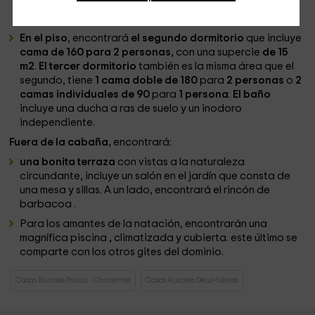
tener dos camas individuales de 90 para 1 persona con
baño y aseo independiente
En el piso
, encontrará
el segundo dormitorio
que incluye
cama de 160 para 2 personas,
con una supercie
de 15
m2
.
El tercer dormitorio
también es la misma área que el
segundo, tiene
1 cama doble de 180
para
2 personas
o
2
camas individuales de 90
para
1 persona
.
El baño
incluye una ducha a ras de suelo y un inodoro
independiente.
Fuera de la cabaña,
encontrará:
una bonita terraza
con vistas a la naturaleza
circundante, incluye un salón en el jardín que consta de
una mesa y sillas. A un lado, encontrará el rincón de
barbacoa
.
Para los amantes de la natación, encontrarán una
magnífica piscina
,
climatizada y cubierta. este último se
comparte con los otros gites del dominio.
Casas Rurales Poitou - Charentes
Casas Rurales Deux-Sèvres