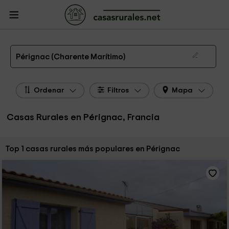
CasasRurales.net
Casas Rurales Francia
Casas Rurales Poitou - Charentes
Casas Rurales Charente Marítimo
Casas Rurales Pérignac
Las 1 mejores casas rurales en Pérignac de 2026
Pérignac (Charente Marítimo)
Ordenar
Filtros
Mapa
Casas Rurales en Pérignac, Francia
Ordenar por:
Top 1 casas rurales más populares en Pérignac