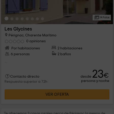
14 Fotos
Les Glycines
Pérignac, Charente Marítimo
0 opiniones
Por habitaciones
2 habitaciones
6 personas
2 baños
...
23
€
desde
Contacto directo
persona y noche
Respuesta superior a 72h
VER OFERTA
Te ofrecemos 3 casas rurales cerca de Pérignac (a menos de