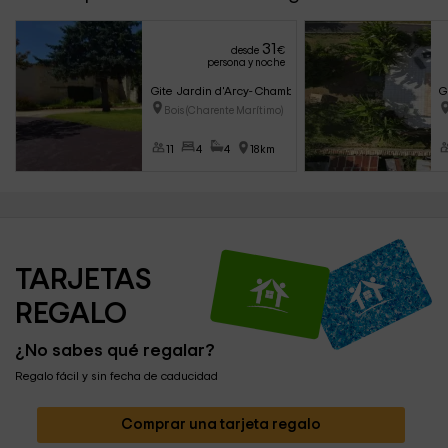
31
desde
€
persona y noche
Gite Jardin d'Arcy- Chambres d'hôtes
G
Bois (Charente Marítimo)
11
4
4
18km
TARJETAS 
REGALO
¿No sabes qué regalar?
Regalo fácil y sin fecha de caducidad
Comprar una tarjeta regalo