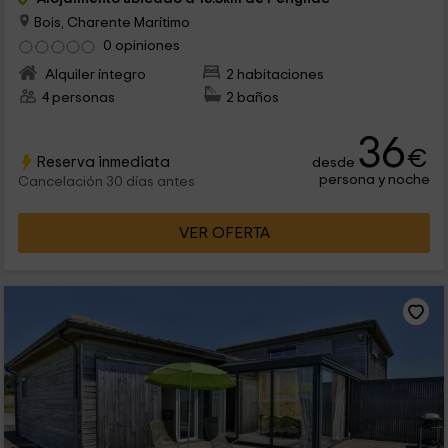
Bois, Charente Marítimo
0 opiniones
Alquiler íntegro
2 habitaciones
4 personas
2 baños
36
€
Reserva inmediata
desde
persona y noche
Cancelación 30 días antes
VER OFERTA