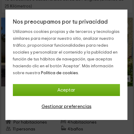
25 Kilómetros)
Nos preocupamos por tu privacidad
Utilizamos cookies propias y de terceros y tecnologías
similares para mejorar nuestro sitio, analizar nuestro
tráfico, proporcionar funcionalidades para redes
sociales y personalizar el contenido y la publicidad en
función de tus hábitos de navegación, que aceptas
haciendo clic en el botón 'Aceptar'. Más información
sobre nuestra
Política de cookies.
33 Fotos
Aceptar
Gite Jardin d'Arcy- Chambres d'hôtes
Alojamiento ubicado a 18.5km de Pérignac
Gestionar preferencias
Bois, Charente Marítimo
0 opiniones
Por habitaciones
4 habitaciones
11 personas
4 baños