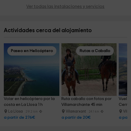
Ver todas las instalaciones y servicios
Actividades cerca del alojamiento
Paseo en Helicóptero
Rutas a Caballo
Volar en helicóptero por la 
Ruta caballo con fotos por 
Vuelo 
costa en La Llosa 1 h
Villamarchante 45 min
Cerro 
La Llosa
Vilamarxant
Vill
29.2 km
24.1 km
a partir de 276€
a partir de 20€
a part