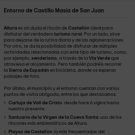
Entorno de Castillo Masía de San Juan
Altura
es sin duda el rincón de
Castellón
ideal para
disfrutar del verdadero
turismo rural
. Por un lado, sirve
para alejarse de la rutina diaria y de las aglomeraciones.
Por otro, te da la posibilidad de disfrutar de múltiples
actividades relacionadas con este tipo de turismo, como,
por ejemplo,
senderismo
, a través de la
Vía Verde
que
atraviesa el alojamiento. Pero también podréis recorrer
la
Sierra de Espadán
en bicicleta, donde os esperan
paisajes de foto.
Por último, el municipio y el entorno cuentan con varios
puntos de visita obligada, entre los que destacamos:
Cartuja de Vall de Cristo
: desde hace 6 siglos hasta
nuestro presente.
Santuario de la Virgen de la Cueva Santa:
uno de los
rincones más emblemáticos de Altura.
Playas de Castellón
: la más frecuentadas del