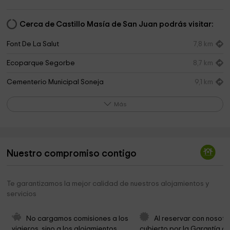
Cerca de Castillo Masía de San Juan podrás visitar:
Font De La Salut
7,8 km
Ecoparque Segorbe
8,7 km
Cementerio Municipal Soneja
9,1 km
Parroquia San Miguel Arcángel
9,1 km
Más
Cementerio Municipal
9,1 km
Parroquia San Miguel Arcángel Despacho
9,2 km
Nuestro compromiso contigo
Ayuntamiento de Altura
9,2 km
Capinteria Andueza, S.L.
9,2 km
Te garantizamos la mejor calidad de nuestros alojamientos y
servicios
I E B Segorbe
9,3 km
Centro de Interpretación de la Cartuja de
9,3 km
No cargamos comisiones a los 
Al reservar con nosotr
Valldecrist
viajeros, sino a los alojamientos. 
cubierto por la Garantía de