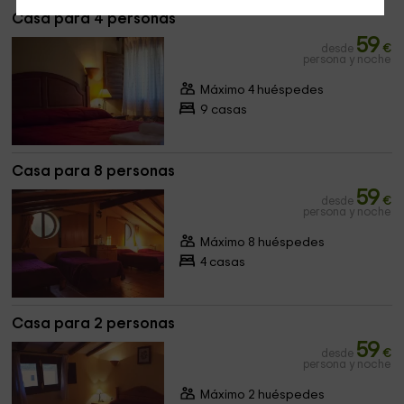
Casa para 4 personas
59
desde
€
persona y noche
Máximo 4 huéspedes
9 casas
Casa para 8 personas
59
desde
€
persona y noche
Máximo 8 huéspedes
4 casas
Casa para 2 personas
59
desde
€
persona y noche
Máximo 2 huéspedes