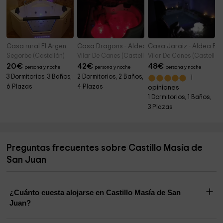
Casa rural El Argen
Casa Dragons - Aldea Ecorural
Casa Jaraiz - Aldea Eco
Segorbe (Castellón)
Vilar De Canes (Castellón)
Vilar De Canes (Castellón
20
€
42
€
48
€
persona y noche
persona y noche
persona y noche
3 Dormitorios, 3 Baños,
2 Dormitorios, 2 Baños,
1
6 Plazas
4 Plazas
opiniones
1 Dormitorios, 1 Baños,
3 Plazas
Preguntas frecuentes sobre Castillo Masía de
San Juan
¿Cuánto cuesta alojarse en Castillo Masía de San
Juan?