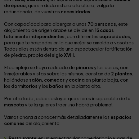
de época
, que sin duda estará a la altura, valga la
redundancia, de vuestras
necesidades
.
Con capacidad para albergar a unas
70 personas
, este
alojamiento de origen árabe se divide en
15 casas
totalmente independientes
, con diferentes
capacidades
,
para que te hospedes en la que mejor se amolde a vosotros.
Todas ellas están dentro de una espectacular fortificación
de piedra, propia del
siglo XVIII.
El complejo se haya rodeado de
pinares
y las casas, con
inmejorables vistas sobre los mismos, constan de
2 plantas
,
hallándose
salón
,
comedor
y
cocina
en planta baja, con
los
dormitorios
y los
baños
en la planta alta.
Por otro lado, cabe soslayar que si eres inseparable de tu
mascota
y te la quieres traer, ¡no habrá problema!.
Vamos ahora a conocer más detalladamente los
espacios
comunes
del alojamiento:
Restaurante
: en un espectacular comedor bajo
vigas de