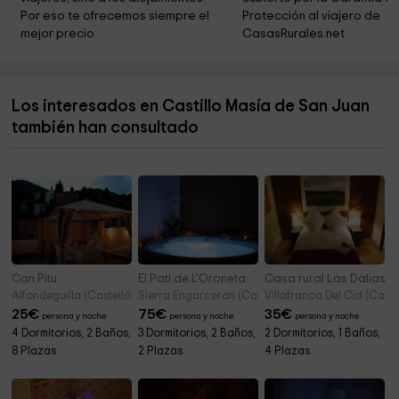
Por eso te ofrecemos siempre el 
Protección al viajero de 
Cooperativa Agrícola Nuestra Señora De La
9,4 km
mejor precio.
CasasRurales.net
Asunción Coop V
Parque Municipal de Soneja
9,4 km
Los interesados en Castillo Masía de San Juan
Fuente San Juan
9,4 km
también han consultado
Ermita del Cristo de la Providencia - Ermita del
9,5 km
Castillo
Segóbriga Park
9,5 km
Can Pitu
El Pati de L'Oroneta
Casa rural Las Dalias
Alfondeguilla (Castellón)
Sierra Engarceran (Castellón)
Villafranca Del Cid (Caste
25
€
75
€
35
€
persona y noche
persona y noche
persona y noche
4 Dormitorios, 2 Baños,
3 Dormitorios, 2 Baños,
2 Dormitorios, 1 Baños,
8 Plazas
2 Plazas
4 Plazas