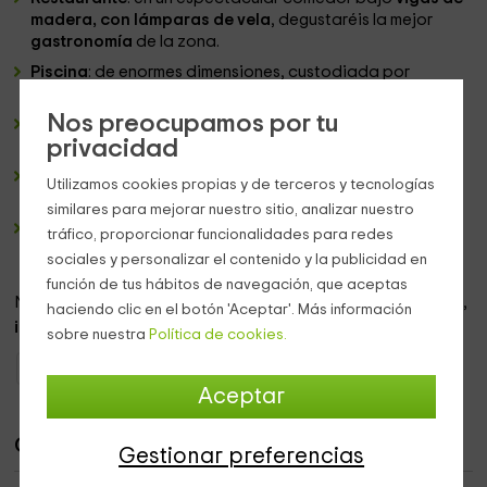
madera, con lámparas de vela
, degustaréis la mejor
gastronomía
de la zona.
Piscina
: de enormes dimensiones, custodiada por
tumbonas y sombrillas de paja.
Nos preocupamos por tu
Jardines
: con sus diferentes terrazas y las mejores vistas
privacidad
panorámicas.
Parque infantil
: con una amplia variedad en columpios,
Utilizamos cookies propias y de terceros y tecnologías
para el disfrute de los más pequeños.
similares para mejorar nuestro sitio, analizar nuestro
Zona de aparcamiento
: porque tu vehículo también
tráfico, proporcionar funcionalidades para redes
merece los mejores cuidados.
sociales y personalizar el contenido y la publicidad en
función de tus hábitos de navegación, que aceptas
No te lo pienses más y pon tu descanso tras nuestros muros,
haciendo clic en el botón 'Aceptar'. Más información
¡no te arrepentirás!
sobre nuestra
Política de cookies.
Casas Rurales Comunidad Valenciana
Casas Rurales Castellón
Aceptar
Casas
Gestionar preferencias