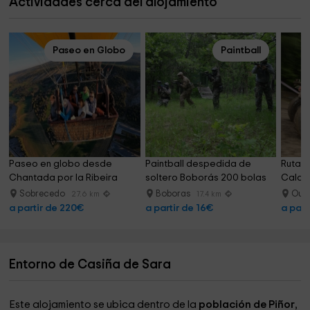
Actividades cerca del alojamiento
Paseo en Globo
Paintball
Paseo en globo desde 
Paintball despedida de 
Ruta e
Chantada por la Ribeira 
soltero Boborás 200 bolas
Caldas
Sacra
Sobrecedo
Boboras
Our
27.6 km
17.4 km
a partir de 220€
a partir de 16€
a part
Entorno de Casiña de Sara
Este alojamiento se ubica dentro de la
población de Piñor
,