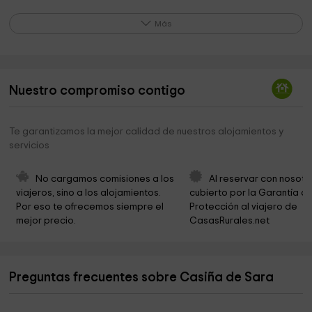
Cementerio de Covas
4,1 km
Más
Iglesia de Santa María de Covas
4,1 km
Igrexa de San Fagundo de Cea
4,3 km
Nuestro compromiso contigo
Igrexa de Santa Baia de Pereda
5,9 km
Igrexa de Santa María de Louredo
7,0 km
Te garantizamos la mejor calidad de nuestros alojamientos y
servicios
Igrexa de San Salvador de Souto
7,7 km
Igrexa de San Pedro de Mandrás
8,4 km
No cargamos comisiones a los 
Al reservar con nosotr
viajeros, sino a los alojamientos. 
cubierto por la Garantía de
Igrexa de San Román de Viña
8,5 km
Por eso te ofrecemos siempre el 
Protección al viajero de 
mejor precio.
CasasRurales.net
Ermida de Santo Estevo
9,4 km
Igrexa de San Martiño de Cornoces
9,6 km
Preguntas frecuentes sobre Casiña de Sara
Igrexa de Santiago de Vilamarín
10,3 km
Pazo Vilamarín
10,3 km