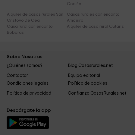
Coruña
Alquiler de casas rurales San
Casas rurales con encanto
Cristovo De Cea
Amoeiro
Casa rural con encanto
Alquiler de casa rural Outariz
Boboras
Sobre Nosotros
¿Quiénes somos?
Blog Casasrurales.net
Contactar
Equipo editorial
Condiciones legales
Política de cookies
Política de privacidad
Confianza CasasRurales.net
Descárgate la app