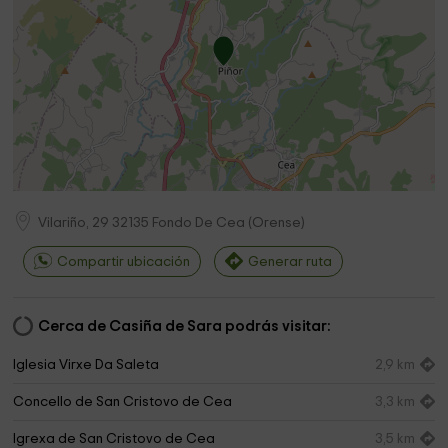
Vilariño, 29
32135
Fondo De Cea
(
Orense
)
Compartir ubicación
Generar ruta
Cerca de Casiña de Sara podrás visitar:
Iglesia Virxe Da Saleta
2,9 km
Concello de San Cristovo de Cea
3,3 km
Igrexa de San Cristovo de Cea
3,5 km