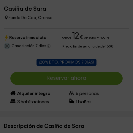
Casiña de Sara
Fondo De Cea, Orense
12
€
Reserva inmediata
desde
persona y noche
Cancelación 7 días
Precio fin de semana desde 160€
¡20% DTO. PRÓXIMOS 7 DÍAS!
Reservar ahora
Alquiler íntegro
6
personas
3
habitaciones
1
baños
Descripción de Casiña de Sara