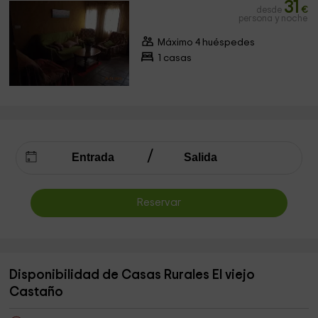
31
desde
€
persona y noche
Máximo 4 huéspedes
1 casas
Reservar
Disponibilidad de Casas Rurales El viejo
Castaño