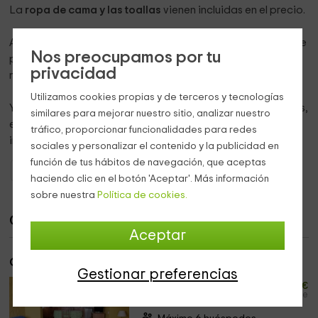
La
ropa de cama y las toallas
vienen incluidas en el precio.
Además, a 200 m se encuentra la
piscina municipal
a la que
Nos preocupamos por tu
podrás acceder gratuitamente por esatr alojado en
privacidad
nuestras casas.
Utilizamos cookies propias y de terceros y tecnologías
Y te recordamos que los
animales
también son bienvenidos,
similares para mejorar nuestro sitio, analizar nuestro
ellos también se merecen disfrutar de unas vacaciones
tráfico, proporcionar funcionalidades para redes
inolvidables.
sociales y personalizar el contenido y la publicidad en
función de tus hábitos de navegación, que aceptas
Casas Rurales Andalucía
Casas Rurales Málaga
haciendo clic en el botón 'Aceptar'. Más información
sobre nuestra
Política de cookies.
Casas
Aceptar
Casa 1
Gestionar preferencias
29
desde
€
persona y noche