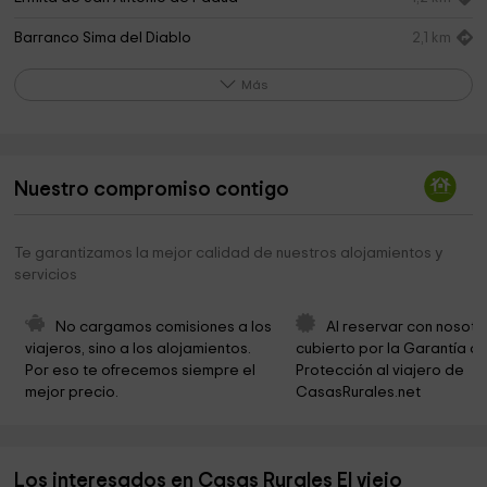
Barranco Sima del Diablo
2,1 km
Los Riscos de Cartajima
2,3 km
Más
Cementerio de Júzcar
2,4 km
Ayuntamiento de Júzcar
2,4 km
Nuestro compromiso contigo
Plaza del pueblo
2,4 km
Iglesia de Santa Catalina
2,4 km
Te garantizamos la mejor calidad de nuestros alojamientos y
servicios
Torre ICONA
3,1 km
El Nicho del Señor de la Misericordia
3,1 km
No cargamos comisiones a los 
Al reservar con nosotr
viajeros, sino a los alojamientos. 
cubierto por la Garantía de
Ermita del Divino Pastor
3,1 km
Por eso te ofrecemos siempre el 
Protección al viajero de 
mejor precio.
CasasRurales.net
Parroquia de Santa Rosa de Lima
3,2 km
Iglesia de Nuestra Señora del Rosario
3,6 km
Los interesados en Casas Rurales El viejo
Nacimiento Río Genal
3,6 km