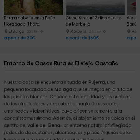
Ruta a caballo en la Peña 
Curso Kitesurf 2 días puerto 
Alquil
Horadada, 1 hora
de Marbella
Banús,
El Burgo
Marbella
Marb
23.8 km
26.1 km
a partir de 20€
a partir de 160€
a part
Entorno de Casas Rurales El viejo Castaño
Nuestra casa se encuentra situada en
Pujerra
, una
pequeña localidad de
Málaga
que se integra en la ruta de
los pueblos blancos. Conoce esta localidad y los pueblos
de los alrededores y descubre la magia de sus calles
empinadas y laberínticas, cuyo origen se remonta a la
conquista musulmana. Además, el alojamiento se ubica en el
centro del
valle del Genal
, un entorno natural privilegiado
rodeado de castaños, alcornoques y pinos. Algunos de los
lugares que te recomendamos que visites son: