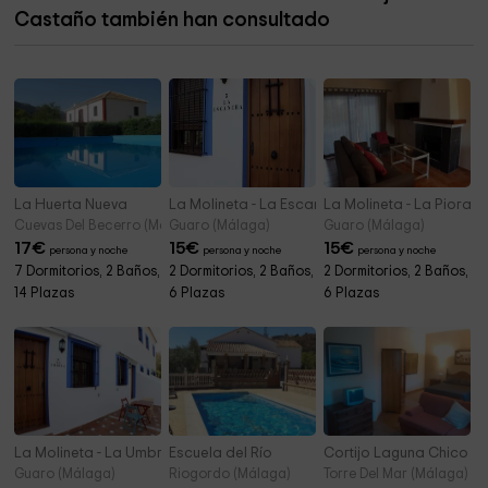
Castaño también han consultado
Ayuntamiento De Cartajima
3,7 km
La Huerta Nueva
La Molineta - La Escancha
La Molineta - La Piora
Cuevas Del Becerro (Málaga)
Guaro (Málaga)
Guaro (Málaga)
17
€
15
€
15
€
persona y noche
persona y noche
persona y noche
7 Dormitorios, 2 Baños,
2 Dormitorios, 2 Baños,
2 Dormitorios, 2 Baños,
14 Plazas
6 Plazas
6 Plazas
La Molineta - La Umbría
Escuela del Río
Cortijo Laguna Chico
Guaro (Málaga)
Riogordo (Málaga)
Torre Del Mar (Málaga)