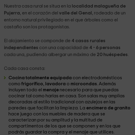
Nuestra casa rural se situa en la
localidad malagueña de
Pujerra
, en el corazón del
valle del Genal
, rodeado de un
entorno natural privilegiado en el que árboles como el
castaño son los protagonistas.
El alojamiento se componde de
4 casas rurales
independientes
con una capacidad de
4 - 6 personas
cada una, pudiendo albergar un máximo de
20 huéspedes
.
Cada casa consta:
Cocina totalmente equipada
con electrodomésticos
como
frigorífico
,
lavadora
o
microondas
. Además
incluyen todo el
menaje
necesario para que puedas
cocinar tal como harías en casa. Son salas muy amplias
decoradas al estilo tradicional con azulejos en las
paredes que facilitan la limpieza. La
encimera de granito
hace juego con los muebles de madera que se
caracterizan por su amplitud y la multitud de
compartimentos de los que se componen y en los que
podrás guardar la compra y el menaje que utilices.