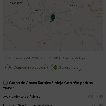
Carretera MA-7300, Km. 3,5
29450
Pujerra
(
Málaga
)
Compartir ubicación
Generar ruta
Cerca de Casas Rurales El viejo Castaño podrás
visitar:
Ayuntamiento de Pujerra
0,0 km
Ermita de San Antonio de Padua
1,2 km