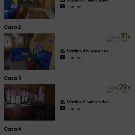
Máximo 6 huéspedes
1 casas
Casa 2
31
desde
€
persona y noche
Máximo 4 huéspedes
1 casas
Casa 3
29
desde
€
persona y noche
Máximo 6 huéspedes
1 casas
Casa 4