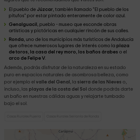
El pueblo de
Júzcar
, también llamado "El pueblo de los
pitufos" por estar pintado enteramente de color azul.
Genalguacil
, pueblo - museo que esconde obras
artísticas y pictóricas en cualquier rincón de sus calles.
Ronda
, uno de los municipios más turísticos de Andalucía
que ofrece numerosos lugares de interés como la
plaza
de toros
,
la casa del rey moro
,
los baños árabes
o el
arco de Felipe V
.
Además, podrás disfrutar de la naturaleza en su estado
puro en espacios naturales de asombrosa belleza, como
por ejemplo el
valle del Genal
, la
sierra de las Nieves
o,
incluso, las
playas de la costa del Sol
donde podrás darte
un baño en nuestras cálidas aguas y relajarte tumbado
bajo el sol.
Casas Rurales Pujerra
Casas Rurales Serranía de Ronda