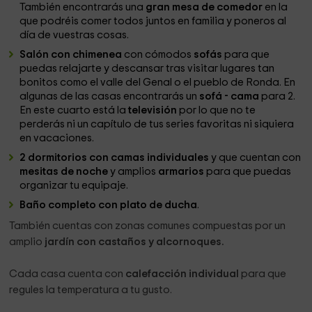
También encontrarás una
gran mesa de comedor
en la
que podréis comer todos juntos en familia y poneros al
día de vuestras cosas.
Salón con chimenea
con cómodos
sofás
para que
puedas relajarte y descansar tras visitar lugares tan
bonitos como el valle del Genal o el pueblo de Ronda. En
algunas de las casas encontrarás un
sofá - cama
para 2.
En este cuarto está la
televisión
por lo que no te
perderás ni un capítulo de tus series favoritas ni siquiera
en vacaciones.
2 dormitorios con camas individuales
y que cuentan con
mesitas de noche
y amplios
armarios
para que puedas
organizar tu equipaje.
Baño completo con plato de ducha
.
También cuentas con zonas comunes compuestas por un
amplio
jardín con castaños y alcornoques.
Cada casa cuenta con
calefacción individual
para que
regules la temperatura a tu gusto.