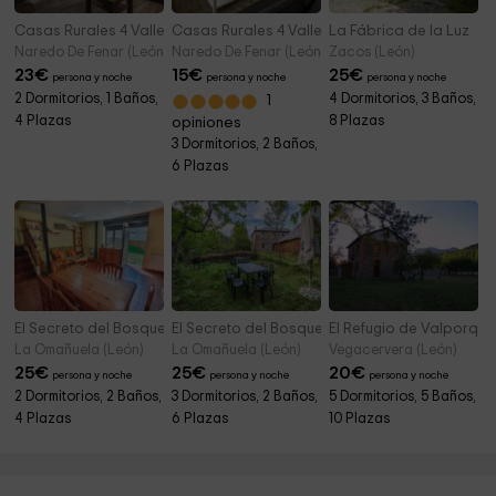
Casas Rurales 4 Valles- Casa Omaña
Casas Rurales 4 Valles- Casa Laciana
La Fábrica de la Luz
Naredo De Fenar (León)
Naredo De Fenar (León)
Zacos (León)
23
€
15
€
25
€
persona y noche
persona y noche
persona y noche
2 Dormitorios, 1 Baños,
4 Dormitorios, 3 Baños,
1
4 Plazas
8 Plazas
opiniones
3 Dormitorios, 2 Baños,
6 Plazas
El Secreto del Bosque I
El Secreto del Bosque II
El Refugio de Valporqu
La Omañuela (León)
La Omañuela (León)
Vegacervera (León)
25
€
25
€
20
€
persona y noche
persona y noche
persona y noche
2 Dormitorios, 2 Baños,
3 Dormitorios, 2 Baños,
5 Dormitorios, 5 Baños,
4 Plazas
6 Plazas
10 Plazas