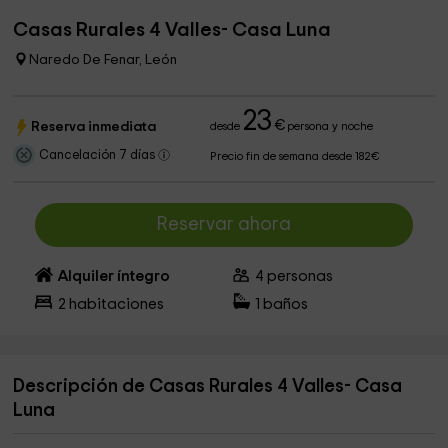
Casas Rurales 4 Valles- Casa Luna
Naredo De Fenar, León
23
€
Reserva inmediata
desde
persona y noche
Cancelación 7 días
Precio fin de semana desde 182€
Reservar ahora
Alquiler íntegro
4
personas
2
habitaciones
1
baños
Descripción de Casas Rurales 4 Valles- Casa
Luna