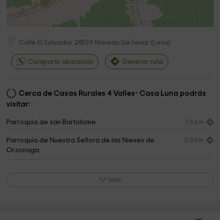
Calle El Salvador
24839
Naredo De Fenar
(
León
)
Compartir ubicación
Generar ruta
Cerca de Casas Rurales 4 Valles- Casa Luna podrás
visitar:
Parroquia de san Bartolome
1,6 km
Parroquia de Nuestra Señora de las Nieves de
2,8 km
Orzonaga
Parroquia de san Felix
4,4 km
Más
Parroquia Nuestra Señora De Las Nieves
6,1 km
Excelentisimo Ayuntamiento De Vegacervera
6,2 km