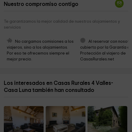
Iglesia de Santa Engracia de Coladilla
6,5 km
Nuestro compromiso contigo
Parroquia de Santa Eugenia de Valle de
8,1 km
Vegacervera
Te garantizamos la mejor calidad de nuestros alojamientos y
servicios
Cueva de Valporquero
9,0 km
Parroquia de Nuestra Señora de la Asunción de
9,4 km
No cargamos comisiones a los 
Al reservar con nosotr
Valporquero de Torío
viajeros, sino a los alojamientos. 
cubierto por la Garantía de
Por eso te ofrecemos siempre el 
Protección al viajero de 
Parroquia de Felmín
10,0 km
mejor precio.
CasasRurales.net
Parroquia de san Justo
10,2 km
Parroquia de san Pelayo
10,4 km
Los interesados en Casas Rurales 4 Valles-
Casa Luna también han consultado