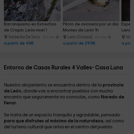
Barranquismo en Estrechos 
Piloto de avioneta por un día 
Espele
de Crispín, León nivel 1
Montes de León 1h
Lendre
Valderilla De Torio
León (Ciudad)
Vald
12.6 km
26.1 km
a partir de 45€
a partir de 290€
a part
Entorno de Casas Rurales 4 Valles- Casa Luna
Nuestro alojamiento se encuentra dentro de la
provincia
de León,
donde vas a encontrar pueblos con mucho
encanto que seguramente no conocías, como
Naredo de
Fenar
.
Se trata de un espacio tranquilo y agradable, pensado
para que disfrutes al máximo de la naturaleza,
así como
del turismo cultural que reina en el centro del pueblo.